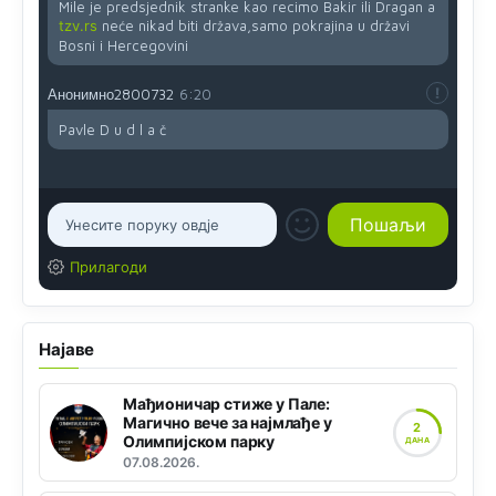
Mile je predsjednik stranke kao recimo Bakir ili Dragan a
tzv.rs
neće nikad biti država,samo pokrajina u državi
Bosni i Hercegovini
Анонимно2800732
6:20
Pavle D u d l a č
Прилагоди
Најаве
Мађионичар стиже у Пале:
Магично вече за најмлађе у
2
Олимпијском парку
ДАНА
07.08.2026.