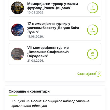
Меморијални турнир у малом
4
фудбалу „Ранко Цицовић“
ДАНА
10.08.2026.
17. меморијални турнир у
уличном баскету „Богдан Боћа
6
Лучић“
ДАНА
11.08.2026.
VIII меморијални турнир
„Веселинка Слијепчевић
21
Обрадовић“
АВГ
21.08.2026.
→
Све најаве
Скорашњи коментари
Zbunjeni
на
Ћосић: Полиција ће наћи одговор на
криминалне обрачуне