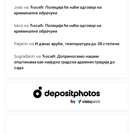
Јово
на
Ћосић: Полиција ће наћи одговор на
криминалне обрачуне
Iskra
на
Ћосић: Полиција ће наћи одговор на
криминалне обрачуне
Paljanin
на
И данас вруће, температура до 39 степени
Sugrađanin
на
Ћосић: Доприносимо нашим
општинама као ниједна градска администрација до
сада