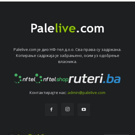
Palelive.com јe дио НФ-тeл д.о.о. Сва права су задржана.
Копирањe садржаја јe забрањeно, осим уз одобрeњe
власника.
Контактирајтe нас:
admin@palelive.com