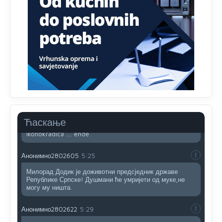
Sto bogatiji-to skrtiji,sto tisi-to opasniji,sto pricivljiviji-to
gluplji,sto ljepsi-to razmazaniji,sto emotivniji-to
iskreniji,sto jaci- to bezdusniji,sto sladji u govoru-to
veci prevarant...
Анонимно2802132
2:14
Mnogi nesposobni ljudi su daleko dogurali. Ko je
nesposoban može raditi sve. Sposobni rade samo ono
što znaju.
Анонимно2022778
3:59
....i onda su na tenkovima NATO pakta, na vlast došli
Ћаскање
jedna baba i jedan švercer dezerter ratni profiter i
ikonokradica .... ende
Анонимно2802605
5:25
Милорад Додик је доживотни предсједник државе
Републике Српске! Душмани ће умријети од муке,не
могу му ништа.
Анонимно2802622
5:29