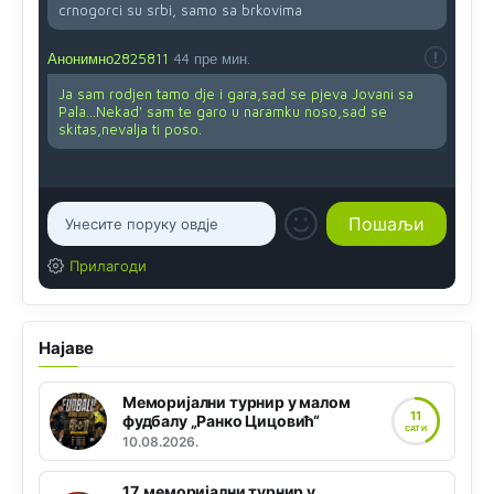
crnogorci su srbi, samo sa brkovima
Анонимно2825811
44 пре мин.
Ja sam rodjen tamo dje i gara,sad se pjeva Jovani sa
Pala...Nekad' sam te garo u naramku noso,sad se
skitas,nevalja ti poso.
Прилагоди
Најаве
Меморијални турнир у малом
11
фудбалу „Ранко Цицовић“
САТИ
10.08.2026.
17. меморијални турнир у