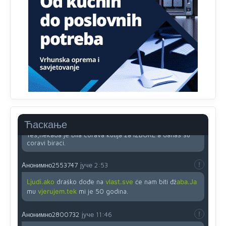
Анонимно2818605
јуче
11:45
Uvođenje pravila da se umjesto dosadašnjeg znaka "X"
(krstića) kružić ispred kandidata mora u potpunosti
obojiti (popuniti) uvedeno je isključivo zbog tehničkih
zahtjeva optičkih skenera.
Анонимно2818605
јуче
11:45
Ovo pravilo jeste unijelo opravdan strah, posebno kada
su u pitanju starije osobe, osobe sa slabijim vidom ili
drhtavom rukom
Анонимно2819033
јуче
12:24
Ћаскање
Yes,nekada je bila corava kutija za IZBORE a danas su
coravi biraci.
Анонимно2553747
јуче
2:53
Ljudi.ako
draško dođe na
vlast.sve
će nam biti đž
aba.Ja
mu
vjerujem.tek
mi je 50 godina.
Анонимно2800732
јуче
11:46