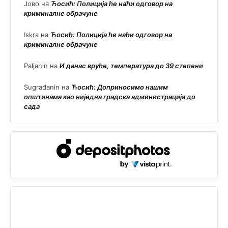
Јово
на
Ћосић: Полиција ће наћи одговор на
криминалне обрачуне
Iskra
на
Ћосић: Полиција ће наћи одговор на
криминалне обрачуне
Paljanin
на
И данас вруће, температура до 39 степени
Sugrađanin
на
Ћосић: Доприносимо нашим
општинама као ниједна градска администрација до
сада