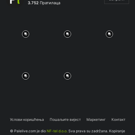
3.752
Пратилаца
Услови коришћења
Пошаљите вијест
Маркетинг
Контакт
© Palelive.com je dio
NF-tel d.o.o.
Sva prava su zadržana. Kopiranje