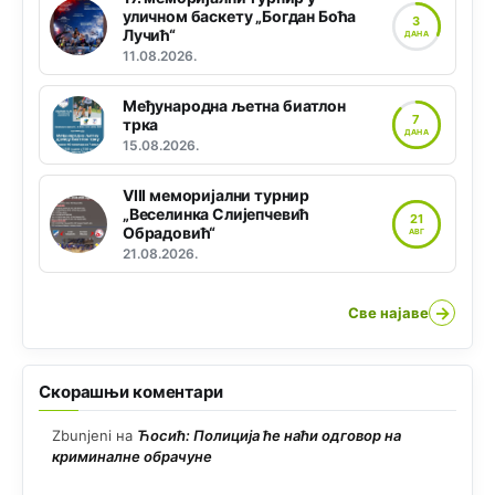
уличном баскету „Богдан Боћа
3
Лучић“
ДАНА
11.08.2026.
Међународна љетна биатлон
7
трка
ДАНА
15.08.2026.
VIII меморијални турнир
„Веселинка Слијепчевић
21
Обрадовић“
АВГ
21.08.2026.
→
Све најаве
Скорашњи коментари
Zbunjeni
на
Ћосић: Полиција ће наћи одговор на
криминалне обрачуне