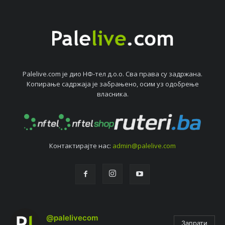
Palelive.com јe дио НФ-тeл д.о.о. Сва права су задржана.
Копирањe садржаја јe забрањeно, осим уз одобрeњe
власника.
Контактирајтe нас:
admin@palelive.com
@palelivecom
Запрати