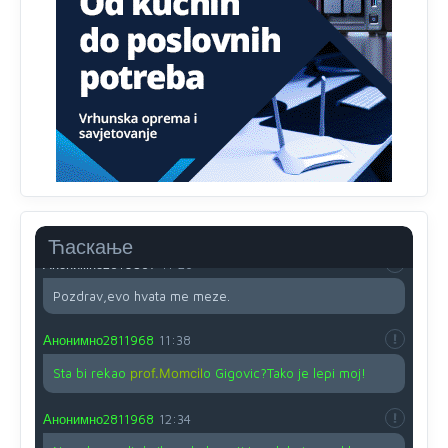
Proguglajte
Анонимно2810587
11:21
O kako su cudni lvi ljudi,uzeli bi sve da mogu...a ja srce
svima fajem,radujem se tudjoj sreci.I ko ima i ko nema
na iso ce mjesto leci!
Анонимно2810587
11:24
Nije u svijetu problem,nahraniti siromasnd,kako nahraniti
bogate!?
Ћаскање
Анонимно2810587
11:26
Pozdrav,evo hvata me meze.
Анонимно2811968
11:38
Sta bi rekao
prof.Momcil
o Gigovic?Tako je lepi moj!
Анонимно2811968
12:34