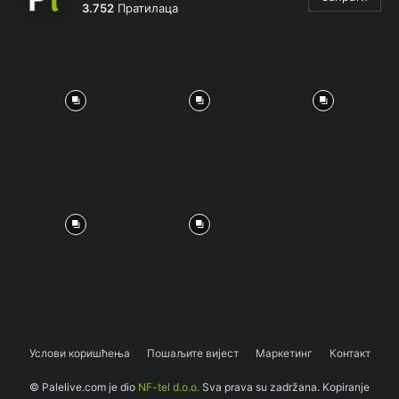
3.752
Пратилаца
Услови коришћења
Пошаљите вијест
Маркетинг
Контакт
© Palelive.com je dio
NF-tel d.o.o.
Sva prava su zadržana. Kopiranje