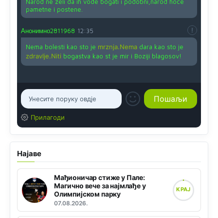
Narod ne zeli da ih vode bogati i podobni,narod hoce
pametne i postene.
Анонимно2811968
12:35
Nema bolesti kao sto je
mrznja.Nema
dara kao sto je
zdravlje.Niti
bogastva kao st je mir i Boziji blagosov!
Прилагоди
Најаве
Мађионичар стиже у Пале:
Магично вече за најмлађе у
КРАЈ
Олимпијском парку
07.08.2026.