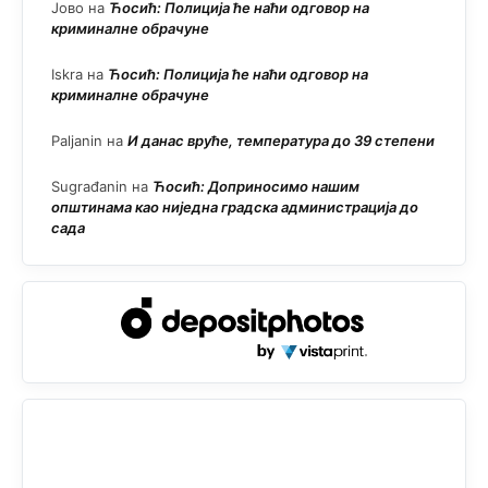
Јово
на
Ћосић: Полиција ће наћи одговор на
криминалне обрачуне
Iskra
на
Ћосић: Полиција ће наћи одговор на
криминалне обрачуне
Paljanin
на
И данас вруће, температура до 39 степени
Sugrađanin
на
Ћосић: Доприносимо нашим
општинама као ниједна градска администрација до
сада