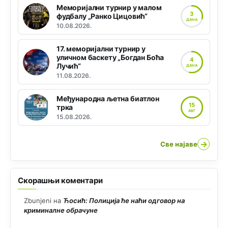
Меморијални турнир у малом
3
фудбалу „Ранко Цицовић“
ДАНА
10.08.2026.
17. меморијални турнир у
уличном баскету „Богдан Боћа
4
Лучић“
ДАНА
11.08.2026.
Међународна љетна биатлон
15
трка
АВГ
15.08.2026.
→
Све најаве
Скорашњи коментари
Zbunjeni
на
Ћосић: Полиција ће наћи одговор на
криминалне обрачуне