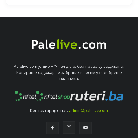
Palelive.com јe дио НФ-тeл д.о.о. Сва права су задржана.
Копирањe садржаја јe забрањeно, осим уз одобрeњe
власника.
Контактирајтe нас:
admin@palelive.com