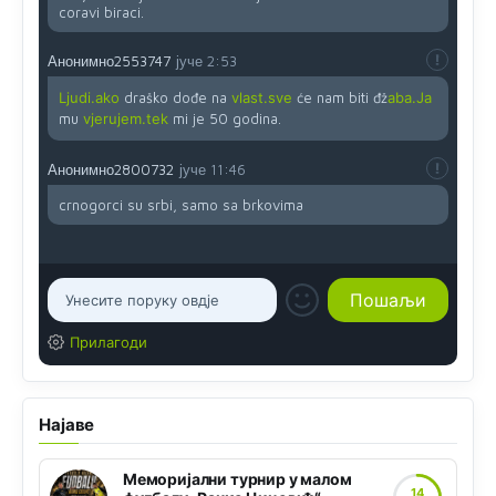
coravi biraci.
Анонимно2553747
јуче
2:53
Ljudi.ako
draško dođe na
vlast.sve
će nam biti đž
aba.Ja
mu
vjerujem.tek
mi je 50 godina.
Анонимно2800732
јуче
11:46
crnogorci su srbi, samo sa brkovima
Прилагоди
Најаве
Меморијални турнир у малом
14