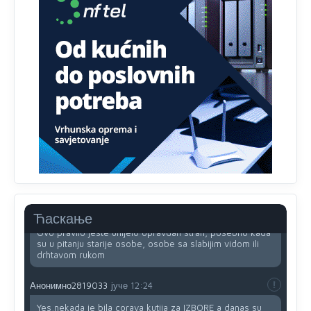
tehnologijama, čak 33,4% domaćinstava u BiH uopšte
nema pristup računaru bilo koje vrste (desktop, laptop ili
tablet
Анонимно2818605
јуче
11:34
Najveći dio populacije starije od 65 godina uopšte ne
koristi internet, niti ima pristup računarima
Анонимно2818605
јуче
11:45
Uvođenje pravila da se umjesto dosadašnjeg znaka "X"
(krstića) kružić ispred kandidata mora u potpunosti
obojiti (popuniti) uvedeno je isključivo zbog tehničkih
zahtjeva optičkih skenera.
Анонимно2818605
јуче
11:45
Ћаскање
Ovo pravilo jeste unijelo opravdan strah, posebno kada
su u pitanju starije osobe, osobe sa slabijim vidom ili
drhtavom rukom
Анонимно2819033
јуче
12:24
Yes,nekada je bila corava kutija za IZBORE a danas su