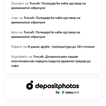
Zbunjeni
на
Ћосић: Полиција ће наћи одговор на
криминалне обрачуне
Јово
на
Ћосић: Полиција ће наћи одговор на
криминалне обрачуне
Iskra
на
Ћосић: Полиција ће наћи одговор на
криминалне обрачуне
Paljanin
на
И данас вруће, температура до 39 степени
Sugrađanin
на
Ћосић: Доприносимо нашим
општинама као ниједна градска администрација до
сада