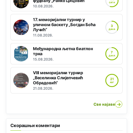
фудбалу „Ранко Цицовић“
САТИ
10.08.2026.
17. меморијални турнир у
уличном баскету „Богдан Боћа
3
Лучић“
ДАНА
11.08.2026.
Међународна љетна биатлон
7
трка
ДАНА
15.08.2026.
VIII меморијални турнир
„Веселинка Слијепчевић
21
Обрадовић“
АВГ
21.08.2026.
→
Све најаве
Скорашњи коментари