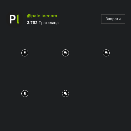
@palelivecom
Запрати
3.752
Пратилаца