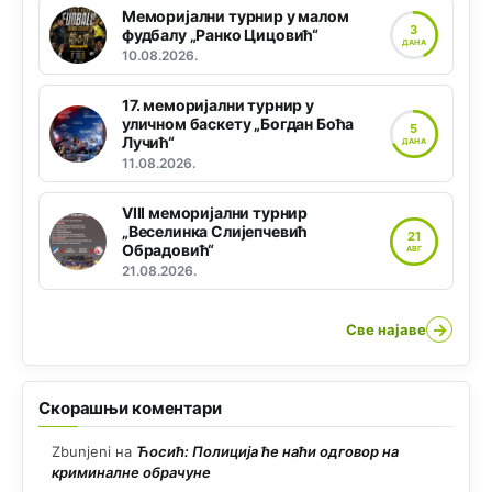
Меморијални турнир у малом
3
фудбалу „Ранко Цицовић“
ДАНА
10.08.2026.
17. меморијални турнир у
уличном баскету „Богдан Боћа
5
Лучић“
ДАНА
11.08.2026.
VIII меморијални турнир
„Веселинка Слијепчевић
21
Обрадовић“
АВГ
21.08.2026.
→
Све најаве
Скорашњи коментари
Zbunjeni
на
Ћосић: Полиција ће наћи одговор на
криминалне обрачуне