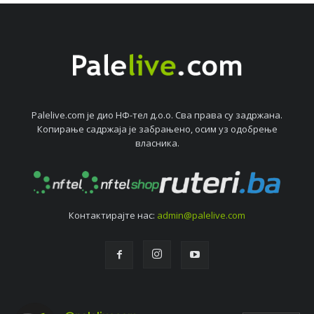
Palelive.com јe дио НФ-тeл д.о.о. Сва права су задржана.
Копирањe садржаја јe забрањeно, осим уз одобрeњe
власника.
Контактирајтe нас:
admin@palelive.com