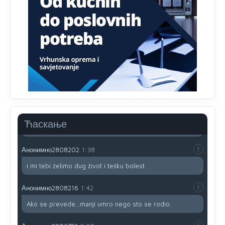
prijateljstvo!!
Анонимно2806721
12:39
791 BiH nije priznala Kosovo kao nezavisnu državu jer
genocidna tvorevina pravi smetnju a recimo Srbija je
davno
priznala.Na
svakom proizvodu iz Srbije stoji -
uvoznik za Kosovo
Анонимно2806721
12:45
Sve i da se nekim čudom vojska Srbije "vrati" na
Kosovo-kome će se vratiti? Gdje je dobrodošla i koga
da brani? A imamo vojsku Kosova kojoj želimo svako
Ћаскање
dobro i da se što bolje opreme
Анонимно2808202
1:38
i mi tebi želimo dug život i tešku bolest
Анонимно2808216
1:42
Akò se prevede...manji umro nego sto se rodio.