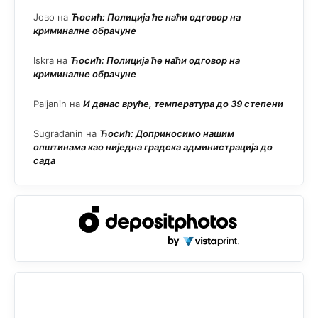
Јово
на
Ћосић: Полиција ће наћи одговор на
криминалне обрачуне
Iskra
на
Ћосић: Полиција ће наћи одговор на
криминалне обрачуне
Paljanin
на
И данас вруће, температура до 39 степени
Sugrađanin
на
Ћосић: Доприносимо нашим
општинама као ниједна градска администрација до
сада