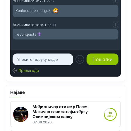
Анонимно2806721
2:27
Kuniocu ide q u guz...
Анонимно2808843
6:20
reconquista
Прилагоди
Најаве
Мађионичар стиже у Пале:
Магично вече за најмлађе у
19
Олимпијском парку
САТИ
07.08.2026.