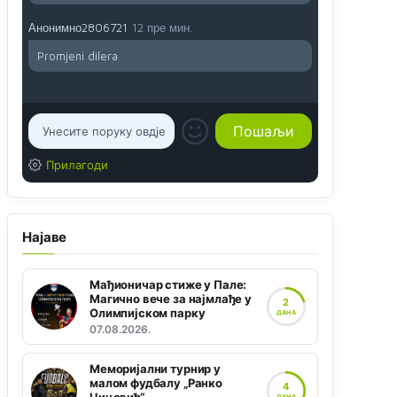
Анонимно2806721
12 пре мин.
Promjeni dilera
Прилагоди
Најаве
Мађионичар стиже у Пале:
Магично вече за најмлађе у
2
Олимпијском парку
ДАНА
07.08.2026.
Меморијални турнир у
малом фудбалу „Ранко
4
ДАНА