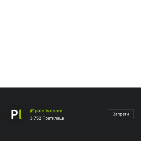
@palelivecom
Запрати
3.752
Пратилаца