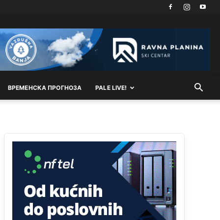
Dragan a
tzv.rs
neće nikad biti država,samo
pokrajina u državi Bosni i Hercegovini
Анонимно2800732
јуче
6:20
Pavle D u d l a č
Анонимно2806339
4:23
ВРEМEНСКА ПРОГНОЗА
PALE LIVE!
RS je država ako nisi znao
Анонимно2806339
4:24
RS je država ako nisi znao
Анонимно2806419
4:51
биће увек држава за турчина који овде уноси
немир
Анонимно2806552
5:39
nije mujo turcin, mujo ue bendasr