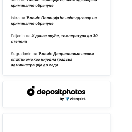
криминалне обрачуне
Iskra
на
Ћосић: Полиција ће наћи одговор на
криминалне обрачуне
Paljanin
на
И данас вруће, температура до 39
степени
Sugrađanin
на
Ћосић: Доприносимо нашим
општинама као ниједна градска
администрација до сада