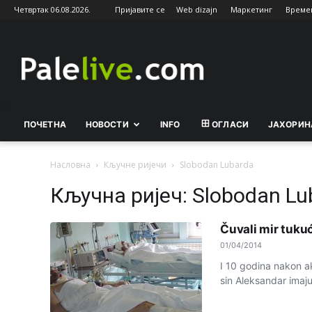
Четвртак 06.08.2026.
Пријавите се
Web dizajn
Маркетинг
Време
Palelive.com
ПОЧЕТНА
НОВОСТИ
INFO
ОГЛАСИ
ЈАХОРИН
Насловна
Кључне ријечи
Slobodan Lubarda
Кључна ријеч: Slobodan Lu
Čuvali mir tuku
01/04/2014
I 10 godina nakon a
sin Aleksandar imaju