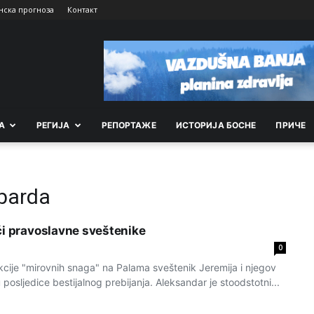
нска прогноза
Контакт
А
РEГИЈА
РEПОРТАЖE
ИСТОРИЈА БОСНЕ
ПРИЧЕ
barda
ći pravoslavne sveštenike
0
kcije "mirovnih snaga" na Palama sveštenik Jeremija i njegov
 posljedice bestijalnog prebijanja. Aleksandar je stoodstotni...