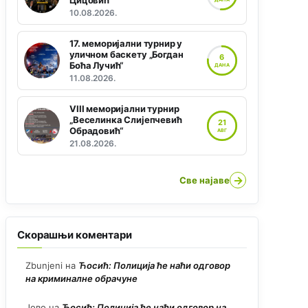
Цицовић“
10.08.2026.
17. меморијални турнир у
уличном баскету „Богдан
6
Боћа Лучић“
ДАНА
11.08.2026.
VIII меморијални турнир
„Веселинка Слијепчевић
21
Обрадовић“
АВГ
21.08.2026.
→
Све најаве
Скорашњи коментари
Zbunjeni
на
Ћосић: Полиција ће наћи одговор
на криминалне обрачуне
Јово
на
Ћосић: Полиција ће наћи одговор на