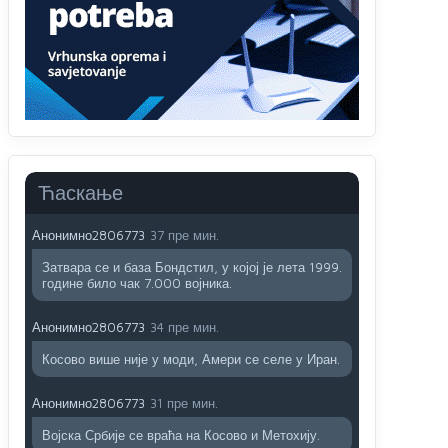
Анонимно2806721
59 пре мин.
Možete sebi umisliti da je i Kosovo dio Srbije al
nije...probajte ući bez
pasosa.Tako
i
rs.Umisli
li
ste da ste nebeski narod
Анонимно2806773
39 пре мин.
АМЕРИКАНЦИ ДО КРАЈА ГОДИНЕ ОДЛАЗЕ СА
Ћаскање
КОСОВА
Анонимно2806773
37 пре мин.
Затвара се и база Бондстил, у којој је лета 1999.
године било чак 7.000 војника.
Анонимно2806773
34 пре мин.
Косово више није у моди, Амери се селе у Иран.
Анонимно2806773
31 пре мин.
Војска Србије се враћа на Косово и Метохију.