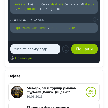
Ljudi.ako
draško dođe na
vlast.sve
će nam biti đž
aba.Ja
mu
vjerujem.tek
mi je 50 godina.
Анонимно2819162
9:32
https://famelack.com/
:::
https://nepu.io/
Прилагоди
Најаве
Меморијални турнир у малом
23
фудбалу „Ранко Цицовић“
САТИ
10.08.2026.
17. меморијални турнир у