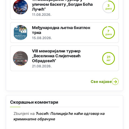
уличном баскету „Богдан Боћа
3
Лучић“
ДАНА
11.08.2026.
Међународна љетна биатлон
7
трка
ДАНА
15.08.2026.
VIII меморијални турнир
„Веселинка Слијепчевић
21
Обрадовић“
АВГ
21.08.2026.
→
Све најаве
Скорашњи коментари
Zbunjeni
на
Ћосић: Полиција ће наћи одговор на
криминалне обрачуне