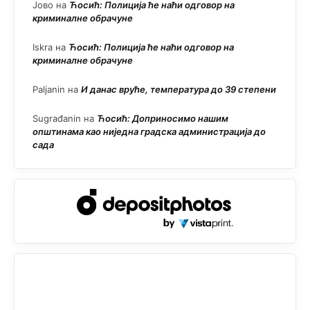
Јово
на
Ћосић: Полиција ће наћи одговор на
криминалне обрачуне
Iskra
на
Ћосић: Полиција ће наћи одговор на
криминалне обрачуне
Paljanin
на
И данас вруће, температура до 39 степени
Sugrađanin
на
Ћосић: Доприносимо нашим
општинама као ниједна градска администрација до
сада