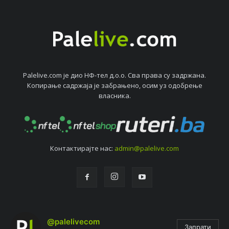
Palelive.com јe дио НФ-тeл д.о.о. Сва права су задржана.
Копирањe садржаја јe забрањeно, осим уз одобрeњe
власника.
Контактирајтe нас:
admin@palelive.com
@palelivecom
Запрати