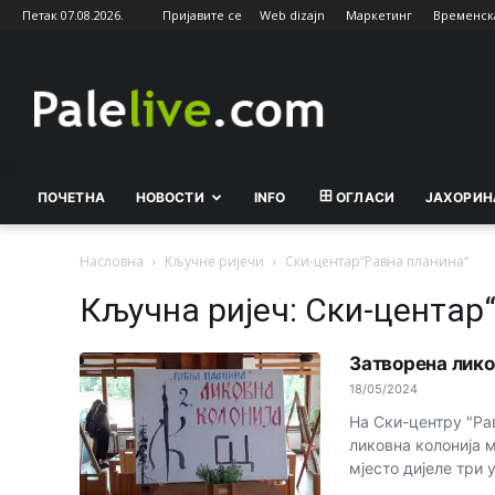
Петак 07.08.2026.
Пријавите се
Web dizajn
Маркетинг
Временск
Palelive.com
ПОЧЕТНА
НОВОСТИ
INFO
ОГЛАСИ
ЈАХОРИН
Насловна
Кључне ријечи
Ски-центар“Равна планина“
Кључна ријеч: Ски-центар
Затворена лико
18/05/2024
На Ски-центру "Рав
ликовна колонија м
мјесто дијеле три 