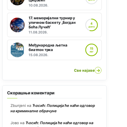
Цицовић“
10.08.2026.
17. меморијални турнир у
уличном баскету „Богдан
4
Боћа Лучић“
ДАНА
11.08.2026.
Међународна љетна
15
биатлон трка
АВГ
15.08.2026.
→
Све најаве
Скорашњи коментари
Zbunjeni
на
Ћосић: Полиција ће наћи одговор
на криминалне обрачуне
Јово
на
Ћосић: Полиција ће наћи одговор на