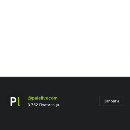
@palelivecom
Запрати
3.752
Пратилаца