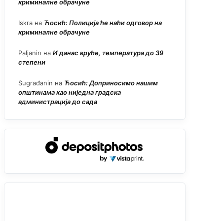
криминалне обрачуне
Iskra
на
Ћосић: Полиција ће наћи одговор на
криминалне обрачуне
Paljanin
на
И данас вруће, температура до 39
степени
Sugrađanin
на
Ћосић: Доприносимо нашим
општинама као ниједна градска
администрација до сада