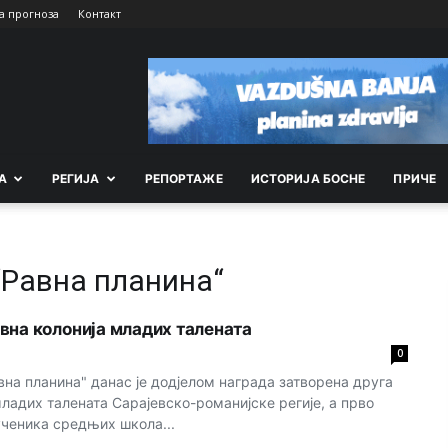
а прогноза
Контакт
А
РEГИЈА
РEПОРТАЖE
ИСТОРИЈА БОСНЕ
ПРИЧЕ
“Равна планина“
вна колонија младих талената
0
на планина" данас је дод‌јелом награда затворена друга
ладих талената Сарајевско-романијске регије, а прво
ученика средњих школа...