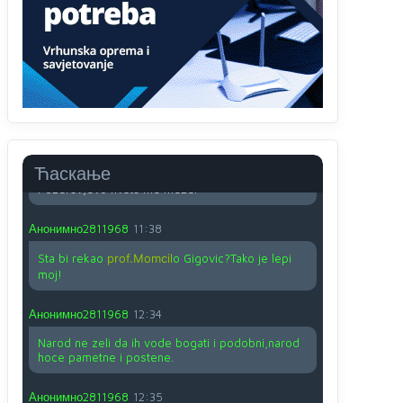
O kako su cudni lvi ljudi,uzeli bi sve da mogu...a
ja srce svima fajem,radujem se tudjoj sreci.I ko
ima i ko nema na iso ce mjesto leci!
Анонимно2810587
11:24
Nije u svijetu problem,nahraniti siromasnd,kako
nahraniti bogate!?
Анонимно2810587
11:26
Ћаскање
Pozdrav,evo hvata me meze.
Анонимно2811968
11:38
Sta bi rekao
prof.Momcil
o Gigovic?Tako je lepi
moj!
Анонимно2811968
12:34
Narod ne zeli da ih vode bogati i podobni,narod
hoce pametne i postene.
Анонимно2811968
12:35