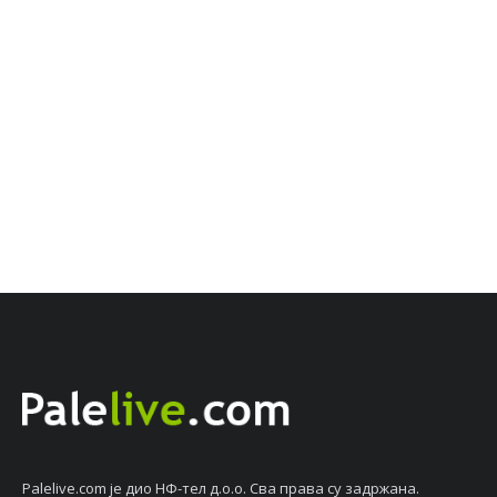
Palelive.com јe дио НФ-тeл д.о.о. Сва права су задржана.