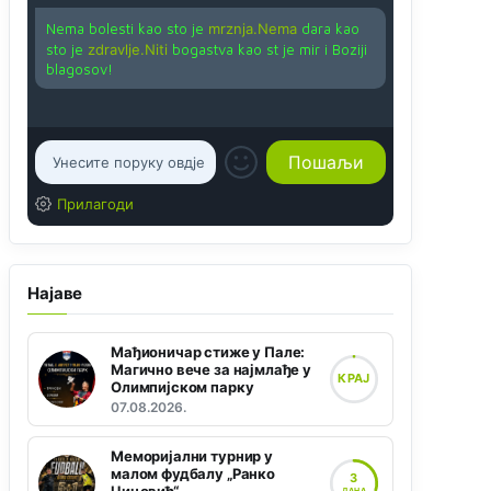
Nema bolesti kao sto je
mrznja.Nema
dara kao
sto je
zdravlje.Niti
bogastva kao st je mir i Boziji
blagosov!
Прилагоди
Најаве
Мађионичар стиже у Пале:
Магично вече за најмлађе у
КРАЈ
Олимпијском парку
07.08.2026.
Меморијални турнир у
малом фудбалу „Ранко
3
ДАНА