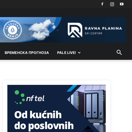
Akò se prevede...manji umro nego sto se rodio.
Анонимно2806721
јуче
2:27
Kuniocu ide q u guz...
Анонимно2808843
јуче
6:20
reconquista
ВРEМEНСКА ПРОГНОЗА
PALE LIVE!
Анонимно2810587
11:11
Evo dasak vijetra s Romanije,neko iz publike
povika,ma pusti ih ciganija...pocetkom ovog
vjeka,neko rece za Radovana i Ratka kaki su oni
srbi...i poce dalje da besjedi znam ja dobro sta je
bilo u Ag-ci...
Анонимно2810587
11:13
Proguglajte
Анонимно2810587
11:21