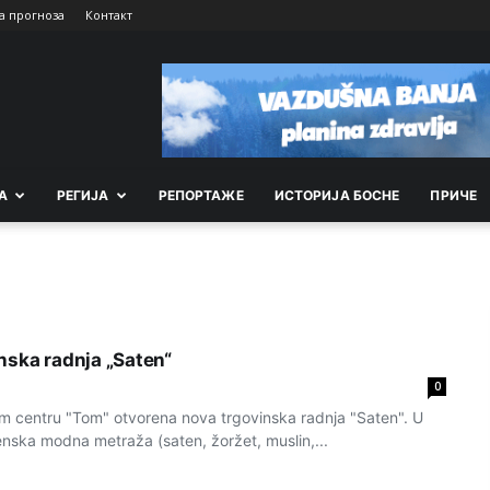
а прогноза
Контакт
А
РEГИЈА
РEПОРТАЖE
ИСТОРИЈА БОСНЕ
ПРИЧЕ
nska radnja „Saten“
0
m centru "Tom" otvorena nova trgovinska radnja "Saten". U
enska modna metraža (saten, žoržet, muslin,...