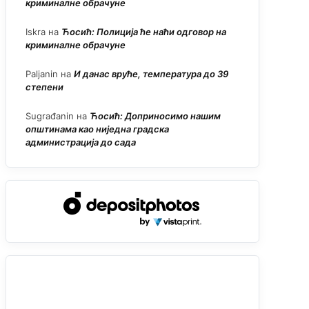
криминалне обрачуне
Iskra
на
Ћосић: Полиција ће наћи одговор на
криминалне обрачуне
Paljanin
на
И данас вруће, температура до 39
степени
Sugrađanin
на
Ћосић: Доприносимо нашим
општинама као ниједна градска
администрација до сада