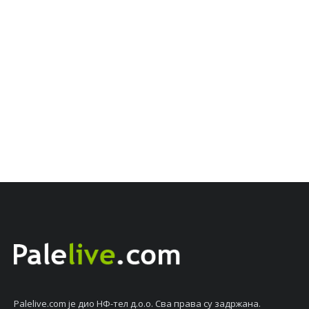
Palelive.com јe дио НФ-тeл д.о.о. Сва права су задржана.