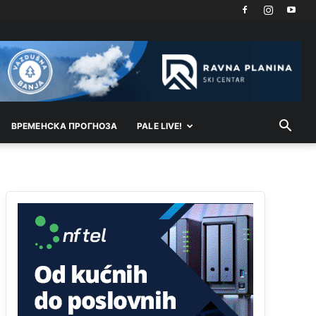
Akò se prevede...manji umro nego sto se rodio.
Анонимно2806721
јуче
2:27
Kuniocu ide q u guz...
Анонимно2808843
јуче
6:20
reconquista
ВРEМEНСКА ПРОГНОЗА
PALE LIVE!
Анонимно2810587
11:11
Evo dasak vijetra s Romanije,neko iz publike
povika,ma pusti ih ciganija...pocetkom ovog
vjeka,neko rece za Radovana i Ratka kaki su oni
srbi...i poce dalje da besjedi znam ja dobro sta je
bilo u Ag-ci...
Анонимно2810587
11:13
Proguglajte
Анонимно2810587
11:21