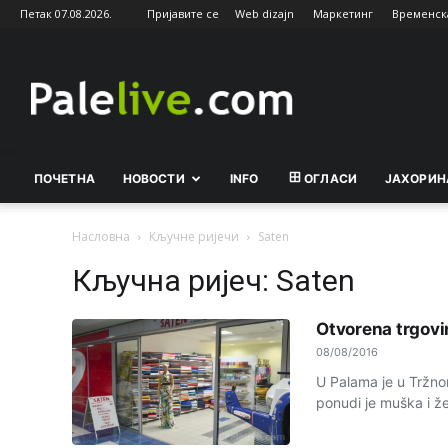
Петак 07.08.2026.
Пријавите се
Web dizajn
Маркетинг
Временск
Palelive.com
ПОЧЕТНА
НОВОСТИ
INFO
ОГЛАСИ
ЈАХОРИН
Насловна
Кључне ријечи
Saten
Кључна ријеч: Saten
Otvorena trgovi
08/08/2016
U Palama je u Tržno
ponudi je muška i ž