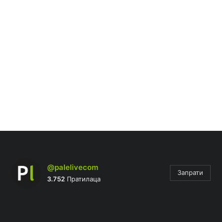
@palelivecom
Запрати
3.752
Пратилаца