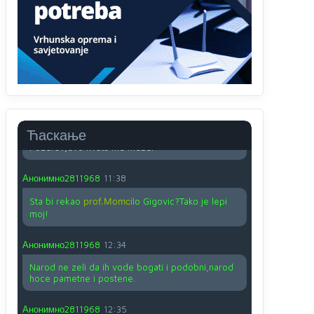
O kako su cudni lvi ljudi,uzeli bi sve da mogu...a
ja srce svima fajem,radujem se tudjoj sreci.I ko
ima i ko nema na iso ce mjesto leci!
Анонимно2810587
11:24
Nije u svijetu problem,nahraniti siromasnd,kako
nahraniti bogate!?
Анонимно2810587
11:26
Ћаскање
Pozdrav,evo hvata me meze.
Анонимно2811968
11:38
Sta bi rekao
prof.Momcil
o Gigovic?Tako je lepi
moj!
Анонимно2811968
12:34
Narod ne zeli da ih vode bogati i podobni,narod
hoce pametne i postene.
Анонимно2811968
12:35