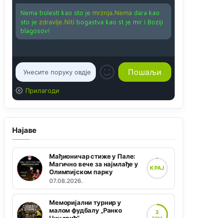
Nema bolesti kao sto je
mrznja.Nema
dara kao
sto je
zdravlje.Niti
bogastva kao st je mir i Boziji
blagosov!
Прилагоди
Најаве
Мађионичар стиже у Пале:
Магично вече за најмлађе у
КРАЈ
Олимпијском парку
07.08.2026.
Меморијални турнир у
малом фудбалу „Ранко
3
ДАНА