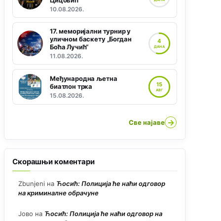
Цицовић“
10.08.2026.
17. меморијални турнир у
уличном баскету „Богдан
4
Боћа Лучић“
ДАНА
11.08.2026.
Међународна љетна
15
биатлон трка
АВГ
15.08.2026.
→
Све најаве
Скорашњи коментари
Zbunjeni
на
Ћосић: Полиција ће наћи одговор
на криминалне обрачуне
Јово
на
Ћосић: Полиција ће наћи одговор на