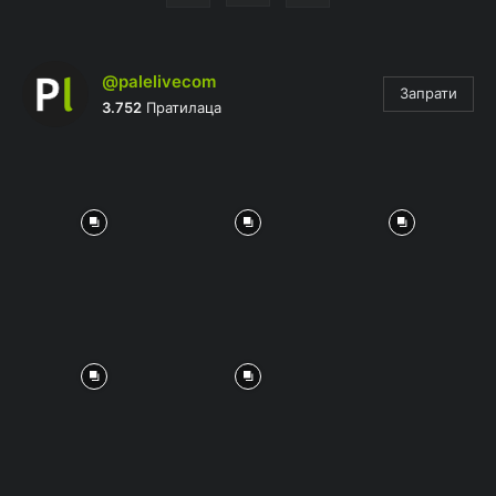
@palelivecom
Запрати
3.752
Пратилаца