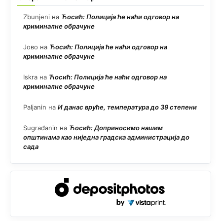
Zbunjeni
на
Ћосић: Полиција ће наћи одговор на
криминалне обрачуне
Јово
на
Ћосић: Полиција ће наћи одговор на
криминалне обрачуне
Iskra
на
Ћосић: Полиција ће наћи одговор на
криминалне обрачуне
Paljanin
на
И данас вруће, температура до 39 степени
Sugrađanin
на
Ћосић: Доприносимо нашим
општинама као ниједна градска администрација до
сада