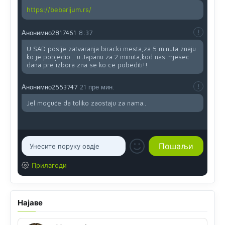
https://bebarijum.rs/
Анонимно2817461
8:37
U SAD poslje zatvaranja biracki mesta,za 5 minuta znaju
ko je pobjedio... u Japanu za 2 minuta,kod nas mjesec
dana pre izbora zna se ko ce pobediti!!
Анонимно2553747
21 пре мин.
Jel moguće da toliko zaostaju za nama..
Прилагоди
Најаве