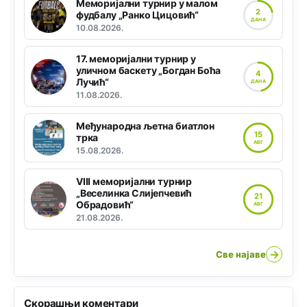
Меморијални турнир у малом
2
фудбалу „Ранко Цицовић“
ДАНА
10.08.2026.
17. меморијални турнир у
уличном баскету „Богдан Боћа
4
Лучић“
ДАНА
11.08.2026.
Међународна љетна биатлон
15
трка
АВГ
15.08.2026.
VIII меморијални турнир
„Веселинка Слијепчевић
21
Обрадовић“
АВГ
21.08.2026.
→
Све најаве
Скорашњи коментари