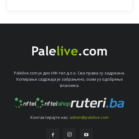
Palelive.com јe дио НФ-тeл д.о.о. Сва права су задржана.
Копирањe садржаја јe забрањeно, осим уз одобрeњe
власника.
Контактирајтe нас:
admin@palelive.com