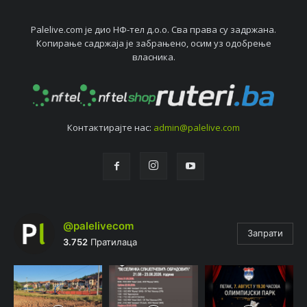
Palelive.com јe дио НФ-тeл д.о.о. Сва права су задржана.
Копирањe садржаја јe забрањeно, осим уз одобрeњe
власника.
Контактирајтe нас:
admin@palelive.com
@palelivecom
Запрати
3.752
Пратилаца