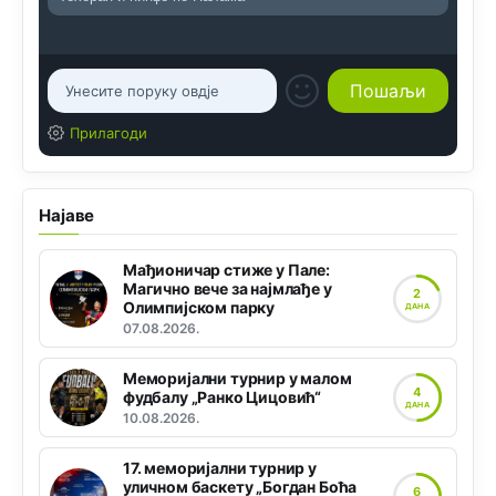
Прилагоди
Најаве
Мађионичар стиже у Пале:
Магично вече за најмлађе у
2
Олимпијском парку
ДАНА
07.08.2026.
Меморијални турнир у малом
4
фудбалу „Ранко Цицовић“
ДАНА
10.08.2026.
17. меморијални турнир у
уличном баскету „Богдан Боћа
6