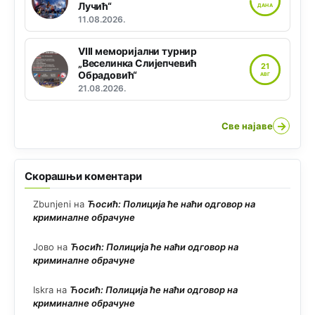
Лучић“
ДАНА
11.08.2026.
VIII меморијални турнир
„Веселинка Слијепчевић
21
Обрадовић“
АВГ
21.08.2026.
→
Све најаве
Скорашњи коментари
Zbunjeni
на
Ћосић: Полиција ће наћи одговор на
криминалне обрачуне
Јово
на
Ћосић: Полиција ће наћи одговор на
криминалне обрачуне
Iskra
на
Ћосић: Полиција ће наћи одговор на
криминалне обрачуне