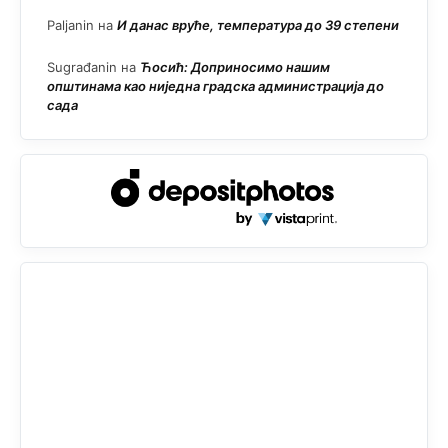
Paljanin
на
И данас вруће, температура до 39 степени
Sugrađanin
на
Ћосић: Доприносимо нашим
општинама као ниједна градска администрација до
сада