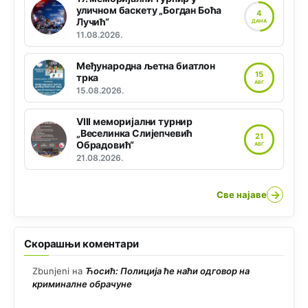
уличном баскету „Богдан Боћа
4
Лучић“
ДАНА
11.08.2026.
Међународна љетна биатлон
15
трка
АВГ
15.08.2026.
VIII меморијални турнир
„Веселинка Слијепчевић
21
Обрадовић“
АВГ
21.08.2026.
→
Све најаве
Скорашњи коментари
Zbunjeni
на
Ћосић: Полиција ће наћи одговор на
криминалне обрачуне