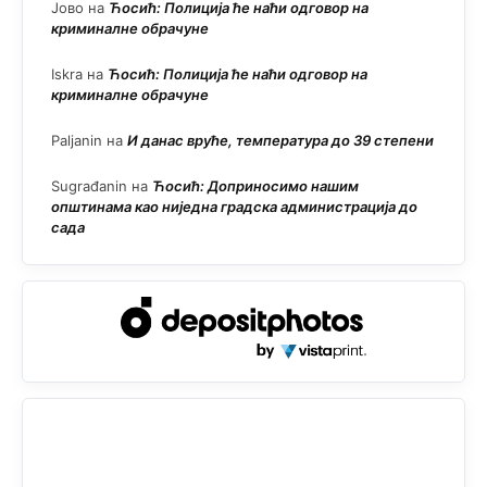
Јово
на
Ћосић: Полиција ће наћи одговор на
криминалне обрачуне
Iskra
на
Ћосић: Полиција ће наћи одговор на
криминалне обрачуне
Paljanin
на
И данас вруће, температура до 39 степени
Sugrađanin
на
Ћосић: Доприносимо нашим
општинама као ниједна градска администрација до
сада