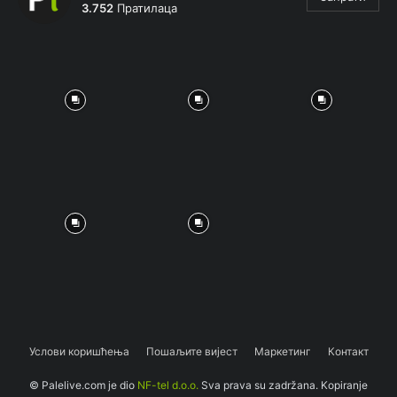
3.752
Пратилаца
Услови коришћења
Пошаљите вијест
Маркетинг
Контакт
© Palelive.com je dio
NF-tel d.o.o.
Sva prava su zadržana. Kopiranje