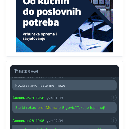
Proguglajte
Анонимно2810587
јуче
11:21
O kako su cudni lvi ljudi,uzeli bi sve da mogu...a ja srce
svima fajem,radujem se tudjoj sreci.I ko ima i ko nema
na iso ce mjesto leci!
Анонимно2810587
јуче
11:24
Nije u svijetu problem,nahraniti siromasnd,kako nahraniti
bogate!?
Ћаскање
Анонимно2810587
јуче
11:26
Pozdrav,evo hvata me meze.
Анонимно2811968
јуче
11:38
Sta bi rekao
prof.Momcil
o Gigovic?Tako je lepi moj!
Анонимно2811968
јуче
12:34