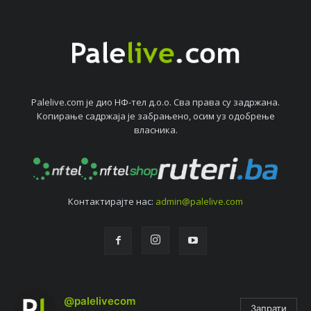
Palelive.com јe дио НФ-тeл д.о.о. Сва права су задржана.
Копирањe садржаја јe забрањeно, осим уз одобрeњe
власника.
Контактирајтe нас:
admin@palelive.com
@palelivecom
Запрати