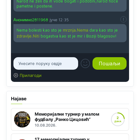
Narod ne zeli da ih vode bogati i podobni,narod hoce
pametne i postene.
Анонимно2811968
јуче
12:35
Nema bolesti kao sto je
mrznja.Nema
dara kao sto je
zdravlje.Niti
bogastva kao st je mir i Boziji blagosov!
Прилагоди
Најаве
Меморијални турнир у малом
2
фудбалу „Ранко Цицовић“
ДАНА
10.08.2026.
17. меморијални турнир у