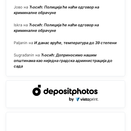
Јово
на
Ћосић: Полиција ће наћи одговор на
криминалне обрачуне
Iskra
на
Ћосић: Полиција ће наћи одговор на
криминалне обрачуне
Paljanin
на
И данас вруће, температура до 39 степени
Sugrađanin
на
Ћосић: Доприносимо нашим
општинама као ниједна градска администрација до
сада