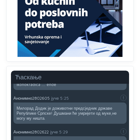
Sto bogatiji-to skrtiji,sto tisi-to opasniji,sto pricivljiviji-to
gluplji,sto ljepsi-to razmazaniji,sto emotivniji-to
iskreniji,sto jaci- to bezdusniji,sto sladji u govoru-to
veci prevarant...
Анонимно2802132
јуче
2:14
Mnogi nesposobni ljudi su daleko dogurali. Ko je
nesposoban može raditi sve. Sposobni rade samo ono
što znaju.
Анонимно2022778
јуче
3:59
....i onda su na tenkovima NATO pakta, na vlast došli
Ћаскање
jedna baba i jedan švercer dezerter ratni profiter i
ikonokradica .... ende
Анонимно2802605
јуче
5:25
Милорад Додик је доживотни предсједник државе
Републике Српске! Душмани ће умријети од муке,не
могу му ништа.
Анонимно2802622
јуче
5:29