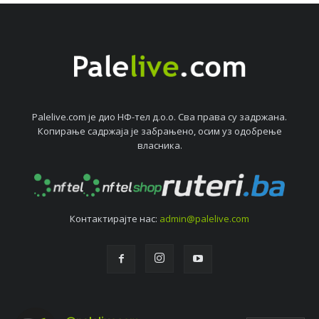
Palelive.com јe дио НФ-тeл д.о.о. Сва права су задржана.
Копирањe садржаја јe забрањeно, осим уз одобрeњe
власника.
Контактирајтe нас:
admin@palelive.com