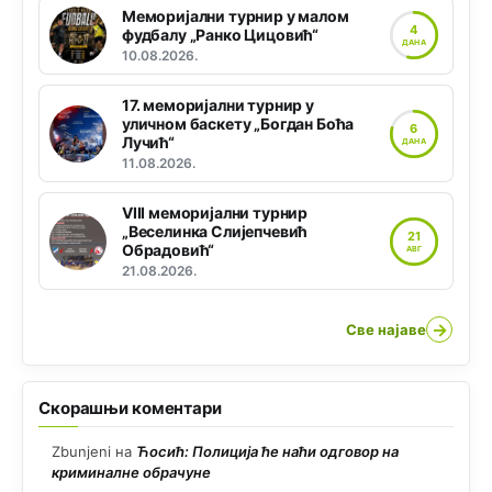
Меморијални турнир у малом
4
фудбалу „Ранко Цицовић“
ДАНА
10.08.2026.
17. меморијални турнир у
уличном баскету „Богдан Боћа
6
Лучић“
ДАНА
11.08.2026.
VIII меморијални турнир
„Веселинка Слијепчевић
21
Обрадовић“
АВГ
21.08.2026.
→
Све најаве
Скорашњи коментари
Zbunjeni
на
Ћосић: Полиција ће наћи одговор на
криминалне обрачуне