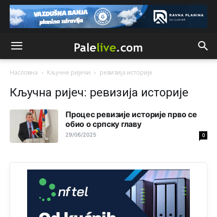
Vodovodu je primaran novac koji sigurno dobija iz
Kantona.Seljac
i koji žive u Palama (kakvi građani kad je
sve šljeglo) ionako slabo plaćaju vodu
Анонимно2798926
јуче
11:17
Neka ste Vi građanin da nas produhovite!
Насловна
Кључне ријечи
ревизија историје
Анонимно2798926
јуче
11:20
Кључна ријеч: ревизија историје
Najbolje da se preselite u Kanton a
Процес ревизије историје прво се
Анонимно2798926
обио о српску главу
јуче
11:21
29/06/2025
0
Ako tamo već ne živite. Topla preporuka paljanskog
seljaka
Анонимно2801833
јуче
12:28
yбиће га Били као зеца
Анонимно2800426
јуче
2:05