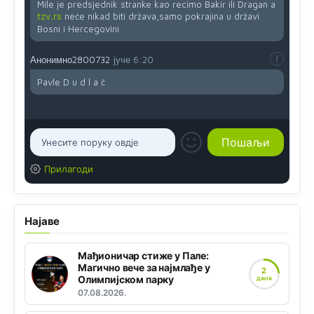
Mile je predsjednik stranke kao recimo Bakir ili Dragan a
tzv.rs
neće nikad biti država,samo pokrajina u državi
Bosni i Hercegovini
Анонимно2800732
јуче
6:20
Pavle D u d l a č
Прилагоди
Најаве
Мађионичар стиже у Пале:
Магично вече за најмлађе у
2
Олимпијском парку
ДАНА
07.08.2026.