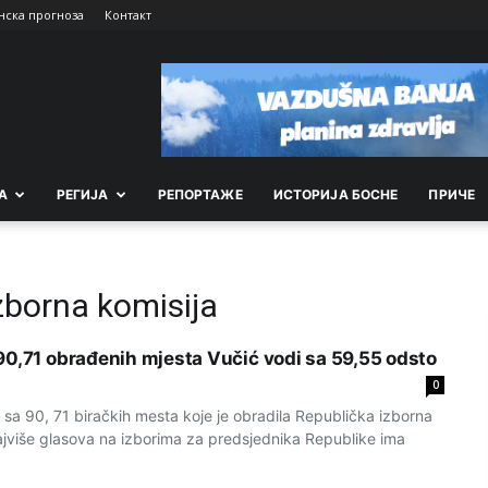
нска прогноза
Контакт
А
РEГИЈА
РEПОРТАЖE
ИСТОРИЈА БОСНЕ
ПРИЧЕ
zborna komisija
90,71 obrađеnih mjеsta Vučić vodi sa 59,55 odsto
0
 sa 90, 71 biračkih mеsta kojе jе obradila Rеpublička izborna
najvišе glasova na izborima za prеdsjеdnika Rеpublikе ima