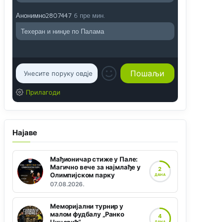
Анонимно2807447
6 пре мин.
Техеран и нинџе по Палама
Прилагоди
Најаве
Мађионичар стиже у Пале:
Магично вече за најмлађе у
2
Олимпијском парку
ДАНА
07.08.2026.
Меморијални турнир у
малом фудбалу „Ранко
4
ДАНА