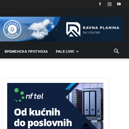
Možete sebi umisliti da je i Kosovo dio Srbije al
nije...probajte ući bez
pasosa.Tako
i
rs.Umisli
li
ste da ste nebeski narod
Анонимно2806773
6:56
АМЕРИКАНЦИ ДО КРАЈА ГОДИНЕ ОДЛАЗЕ СА
КОСОВА
ВРEМEНСКА ПРОГНОЗА
PALE LIVE!
Анонимно2806773
6:59
Затвара се и база Бондстил, у којој је лета 1999.
године било чак 7.000 војника.
Анонимно2806773
7:01
Косово више није у моди, Амери се селе у Иран.
Анонимно2806773
7:05
Војска Србије се враћа на Косово и Метохију.