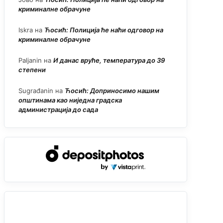
криминалне обрачуне
Iskra
на
Ћосић: Полиција ће наћи одговор на
криминалне обрачуне
Paljanin
на
И данас вруће, температура до 39
степени
Sugrađanin
на
Ћосић: Доприносимо нашим
општинама као ниједна градска
администрација до сада