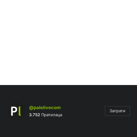
@palelivecom
Запрати
3.752
Пратилаца