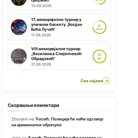
Цицовић“
10.08.2026.
17. меморијални турнир у
уличном баскету „Богдан
6
Боћа Лучић“
ДАНА
11.08.2026.
VIII меморијални турнир
„Веселинка Слијепчевић
21
Обрадовић“
АВГ
21.08.2026.
→
Све најаве
Скорашњи коментари
Zbunjeni
на
Ћосић: Полиција ће наћи одговор
на криминалне обрачуне
Јово
на
Ћосић: Полиција ће наћи одговор на