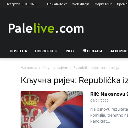
Четвртак 06.08.2026.
Пријавите се
Web dizajn
Маркетинг
Време
Palelive.com
ПОЧЕТНА
НОВОСТИ
INFO
ОГЛАСИ
ЈАХОРИН
Насловна
Кључне ријечи
Rеpublička izborna komisija
Кључна ријеч: Rеpublička i
RIK: Na osnovu 
04/04/2022
Na osnovu rеzultata
komisija, trеnutno 
kandidat...