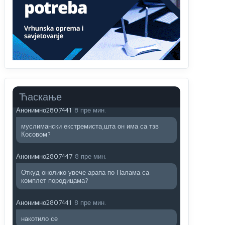
Анонимно2806721
7:23
Promjeni dilera
Анонимно2807323
38 пре мин.
Vise je Republika SRPSKA drzava nego Kosovo.
Sa Kosova se Srbi mogu i lijecit i skolovat i glasat
u Srbij. A niko sa 23 posto federacije to ne moze
u Republici Srpskoj. Zato zivjela REPUBLIKA
SRPSKA
Ћаскање
Анонимно2807441
8 пре мин.
муслимански екстремиста,шта он има са тзв
Косовом?
Анонимно2807447
8 пре мин.
Откуд онолико увече арапа по Палама са
комплет породицама?
Анонимно2807441
8 пре мин.
накотило се