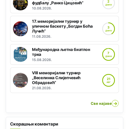
2
фудбалу „Ранко Цицовић“
ДАНА
10.08.2026.
17. меморијални турнир у
уличном баскету „Богдан Боћа
3
Лучић“
ДАНА
11.08.2026.
Међународна љетна биатлон
7
трка
ДАНА
15.08.2026.
VIII меморијални турнир
„Веселинка Слијепчевић
21
Обрадовић“
АВГ
21.08.2026.
→
Све најаве
Скорашњи коментари