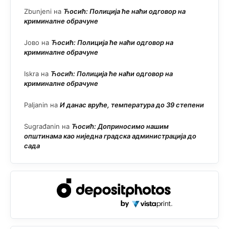
Zbunjeni
на
Ћосић: Полиција ће наћи одговор на
криминалне обрачуне
Јово
на
Ћосић: Полиција ће наћи одговор на
криминалне обрачуне
Iskra
на
Ћосић: Полиција ће наћи одговор на
криминалне обрачуне
Paljanin
на
И данас вруће, температура до 39 степени
Sugrađanin
на
Ћосић: Доприносимо нашим
општинама као ниједна градска администрација до
сада