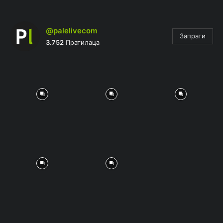
@palelivecom
Запрати
3.752
Пратилаца