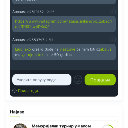
Анонимно2819162
12:35
https://www.instagram.com/natasa_miljanovic_zubac/r
eel/DR31-w4DKxQ/
Анонимно2553747
2:53
Ljudi.ako
draško dođe na
vlast.sve
će nam biti đž
aba.Ja
mu
vjerujem.tek
mi je 50 godina.
Прилагоди
Најаве
Меморијални турнир у малом