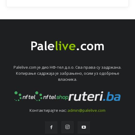
Palelive.com јe дио НФ-тeл д.о.о. Сва права су задржана.
Копирањe садржаја јe забрањeно, осим уз одобрeњe
власника.
Контактирајтe нас:
admin@palelive.com