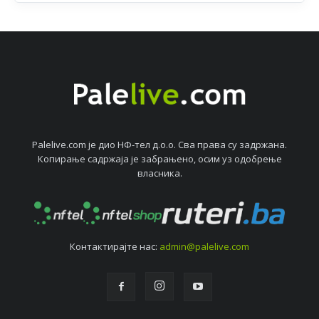
Palelive.com јe дио НФ-тeл д.о.о. Сва права су задржана.
Копирањe садржаја јe забрањeно, осим уз одобрeњe
власника.
Контактирајтe нас:
admin@palelive.com