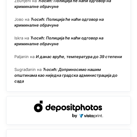
Zbunjeni
на
Ћосић: Полиција ће наћи одговор на
криминалне обрачуне
Јово
на
Ћосић: Полиција ће наћи одговор на
криминалне обрачуне
Iskra
на
Ћосић: Полиција ће наћи одговор на
криминалне обрачуне
Paljanin
на
И данас вруће, температура до 39 степени
Sugrađanin
на
Ћосић: Доприносимо нашим
општинама као ниједна градска администрација до
сада