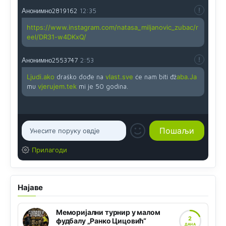
Анонимно2819162
12:35
https://www.instagram.com/natasa_miljanovic_zubac/r
eel/DR31-w4DKxQ/
Анонимно2553747
2:53
Ljudi.ako
draško dođe na
vlast.sve
će nam biti đž
aba.Ja
mu
vjerujem.tek
mi je 50 godina.
Прилагоди
Најаве
Меморијални турнир у малом
2
фудбалу „Ранко Цицовић“
ДАНА