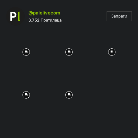
@palelivecom
Запрати
3.752
Пратилаца