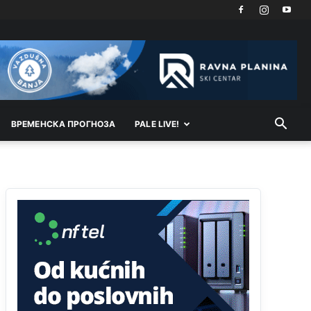
Akò se prevede...manji umro nego sto se rodio.
Анонимно2806721
8/6/2026
2:27
Kuniocu ide q u guz...
Анонимно2808843
8/6/2026
6:20
reconquista
ВРEМEНСКА ПРОГНОЗА
PALE LIVE!
Анонимно2810587
јуче
11:11
Evo dasak vijetra s Romanije,neko iz publike
povika,ma pusti ih ciganija...pocetkom ovog
vjeka,neko rece za Radovana i Ratka kaki su oni
srbi...i poce dalje da besjedi znam ja dobro sta je
bilo u Ag-ci...
Анонимно2810587
јуче
11:13
Proguglajte
Анонимно2810587
јуче
11:21