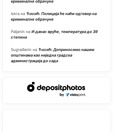
криминалне обрачуне
Iskra
на
Ћосић: Полиција ће наћи одговор на
криминалне обрачуне
Paljanin
на
И данас вруће, температура до 39
степени
Sugrađanin
на
Ћосић: Доприносимо нашим
општинама као ниједна градска
администрација до сада