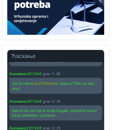
O kako su cudni lvi ljudi,uzeli bi sve da mogu...a
ja srce svima fajem,radujem se tudjoj sreci.I ko
ima i ko nema na iso ce mjesto leci!
Анонимно2810587
јуче
11:24
Nije u svijetu problem,nahraniti siromasnd,kako
nahraniti bogate!?
Анонимно2810587
јуче
11:26
Ћаскање
Pozdrav,evo hvata me meze.
Анонимно2811968
јуче
11:38
Sta bi rekao
prof.Momcil
o Gigovic?Tako je lepi
moj!
Анонимно2811968
јуче
12:34
Narod ne zeli da ih vode bogati i podobni,narod
hoce pametne i postene.
Анонимно2811968
јуче
12:35