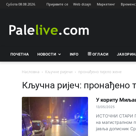
Субота 08.08.2026.
Пријавите се
Web dizajn
Маркетинг
Временс
Palelive.com
ПОЧЕТНА
НОВОСТИ
INFO
ОГЛАСИ
ЈАХОРИН
Насловна
Кључне ријечи
пронађено тијело жене
Кључна ријеч: пронађено 
У кориту Mиљац
13/05/2025
ИСТОЧНИ СТАРИ ГР
на магистралном п
јавља дописник Срн