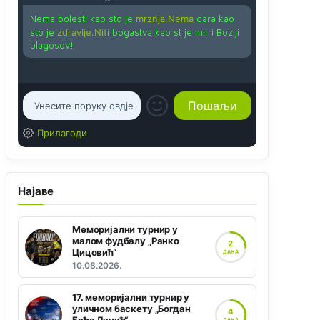
Nema bolesti kao sto je
mrznja.Nema
dara kao
sto je
zdravlje.Niti
bogastva kao st je mir i Boziji
blagosov!
Прилагоди
Најаве
Меморијални турнир у
малом фудбалу „Ранко
2
Цицовић“
ДАНА
10.08.2026.
17. меморијални турнир у
уличном баскету „Богдан
4
ДАНА