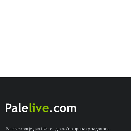
Palelive.com јe дио НФ-тeл д.о.о. Сва права су задржана.