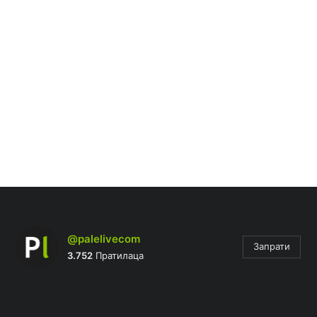
@palelivecom
Запрати
3.752
Пратилаца