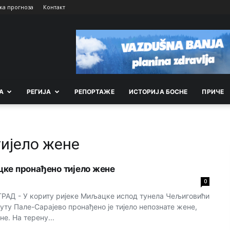
ка прогноза
Контакт
А
РEГИЈА
РEПОРТАЖE
ИСТОРИЈА БОСНЕ
ПРИЧЕ
тијело жене
ке пронађено тијело жене
0
АД - У кориту ријеке Миљацке испод тунела Чељиговићи
уту Пале-Сарајево пронађено је тијело непознате жене,
е. На терену...