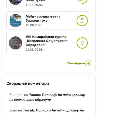
Боћа Лучић“
11.08.2026.
Међународна љетна
15
биатлон трка
АВГ
15.08.2026.
VIII меморијални турнир
„Веселинка Слијепчевић
21
Обрадовић“
АВГ
21.08.2026.
→
Све најаве
Скорашњи коментари
Zbunjeni
на
Ћосић: Полиција ће наћи одговор
на криминалне обрачуне
Јово
на
Ћосић: Полиција ће наћи одговор на