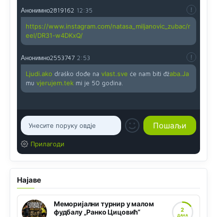
Анонимно2819162
12:35
https://www.instagram.com/natasa_miljanovic_zubac/r
eel/DR31-w4DKxQ/
Анонимно2553747
2:53
Ljudi.ako
draško dođe na
vlast.sve
će nam biti đž
aba.Ja
mu
vjerujem.tek
mi je 50 godina.
Прилагоди
Најаве
Меморијални турнир у малом
2
фудбалу „Ранко Цицовић“
ДАНА