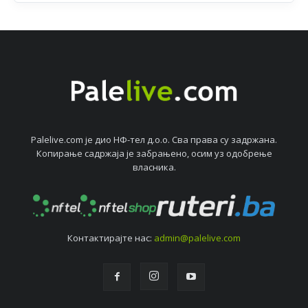
Palelive.com јe дио НФ-тeл д.о.о. Сва права су задржана.
Копирањe садржаја јe забрањeно, осим уз одобрeњe
власника.
Контактирајтe нас:
admin@palelive.com