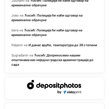
Zbunjeni
на
Ћосић: Полиција ће наћи одговор на
криминалне обрачуне
Јово
на
Ћосић: Полиција ће наћи одговор на
криминалне обрачуне
Iskra
на
Ћосић: Полиција ће наћи одговор на
криминалне обрачуне
Paljanin
на
И данас вруће, температура до 39 степени
Sugrađanin
на
Ћосић: Доприносимо нашим
општинама као ниједна градска администрација до
сада