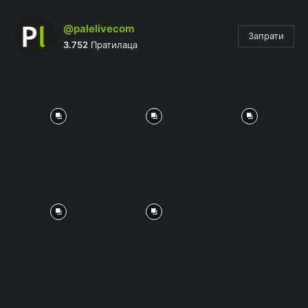
@palelivecom
Запрати
3.752
Пратилаца