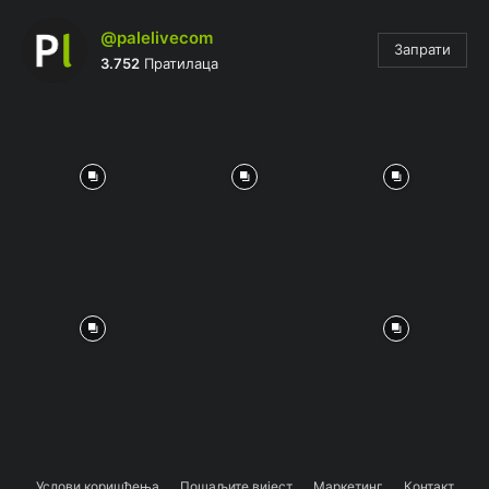
@palelivecom
Запрати
3.752
Пратилаца
Услови коришћења
Пошаљите вијест
Маркетинг
Контакт