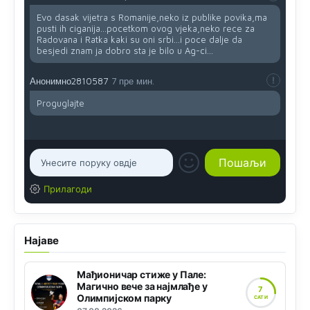
Evo dasak vijetra s Romanije,neko iz publike povika,ma
pusti ih ciganija...pocetkom ovog vjeka,neko rece za
Radovana i Ratka kaki su oni srbi...i poce dalje da
besjedi znam ja dobro sta je bilo u Ag-ci...
Анонимно2810587
7 пре мин.
Proguglajte
Прилагоди
Најаве
Мађионичар стиже у Пале:
Магично вече за најмлађе у
7
Олимпијском парку
САТИ