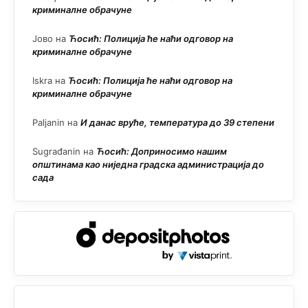
криминалне обрачуне
Јово
на
Ћосић: Полиција ће наћи одговор на
криминалне обрачуне
Iskra
на
Ћосић: Полиција ће наћи одговор на
криминалне обрачуне
Paljanin
на
И данас вруће, температура до 39 степени
Sugrađanin
на
Ћосић: Доприносимо нашим
општинама као ниједна градска администрација до
сада