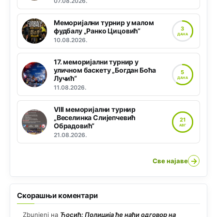
07.08.2026.
Меморијални турнир у малом
3
фудбалу „Ранко Цицовић“
ДАНА
10.08.2026.
17. меморијални турнир у
уличном баскету „Богдан Боћа
5
Лучић“
ДАНА
11.08.2026.
VIII меморијални турнир
„Веселинка Слијепчевић
21
Обрадовић“
АВГ
21.08.2026.
→
Све најаве
Скорашњи коментари
Zbunjeni
на
Ћосић: Полиција ће наћи одговор на