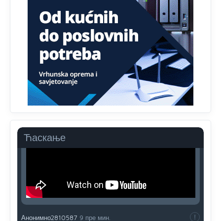
Анонимно2808843
јуче
6:20
reconquista
Анонимно2553747
6:49
Mile pozvao eleza da glasa .
Анонимно2808843
9:52
Ћаскање
Анонимно2810587
9 пре мин.