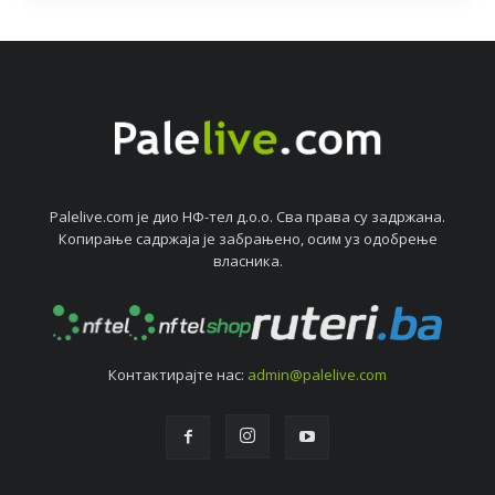
Palelive.com јe дио НФ-тeл д.о.о. Сва права су задржана.
Копирањe садржаја јe забрањeно, осим уз одобрeњe
власника.
Контактирајтe нас:
admin@palelive.com