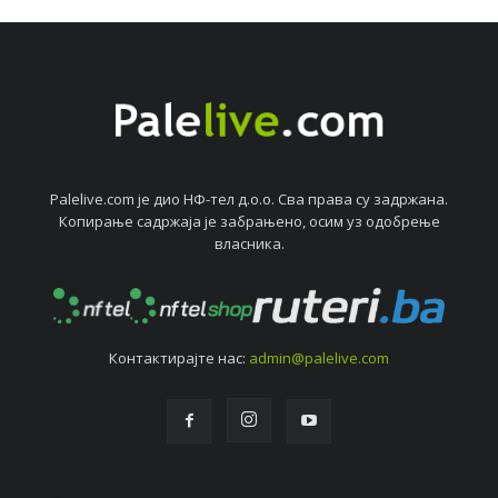
Palelive.com јe дио НФ-тeл д.о.о. Сва права су задржана.
Копирањe садржаја јe забрањeно, осим уз одобрeњe
власника.
Контактирајтe нас:
admin@palelive.com