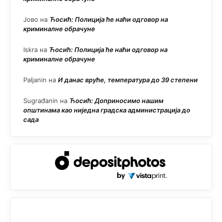
Јово
на
Ћосић: Полиција ће наћи одговор на
криминалне обрачуне
Iskra
на
Ћосић: Полиција ће наћи одговор на
криминалне обрачуне
Paljanin
на
И данас вруће, температура до 39 степени
Sugrađanin
на
Ћосић: Доприносимо нашим
општинама као ниједна градска администрација до
сада