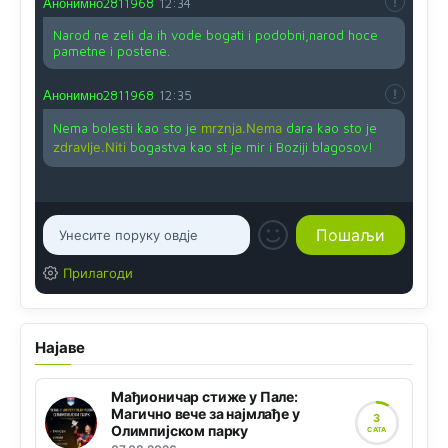
Анонимно2811968
12:34
Narod ne zeli da ih vode bogati i podobni,narod hoce
pametne i postene.
Анонимно2811968
12:35
Nema bolesti kao sto je
mrznja.Nema
dara kao sto je
zdravlje.Niti
bogastva kao st je mir i Boziji blagosov!
Прилагоди
Најаве
Мађионичар стиже у Пале:
Магично вече за најмлађе у
3
Олимпијском парку
САТА