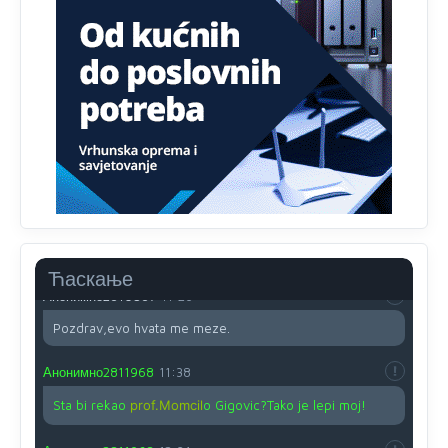
Анонимно2810587
11:13
Proguglajte
Анонимно2810587
11:21
O kako su cudni lvi ljudi,uzeli bi sve da mogu...a ja srce
svima fajem,radujem se tudjoj sreci.I ko ima i ko nema
na iso ce mjesto leci!
Анонимно2810587
11:24
Nije u svijetu problem,nahraniti siromasnd,kako nahraniti
bogate!?
Ћаскање
Анонимно2810587
11:26
Pozdrav,evo hvata me meze.
Анонимно2811968
11:38
Sta bi rekao
prof.Momcil
o Gigovic?Tako je lepi moj!