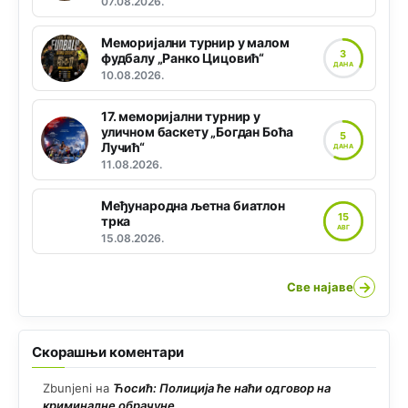
07.08.2026.
Меморијални турнир у малом
3
фудбалу „Ранко Цицовић“
ДАНА
10.08.2026.
17. меморијални турнир у
уличном баскету „Богдан Боћа
5
Лучић“
ДАНА
11.08.2026.
Међународна љетна биатлон
15
трка
АВГ
15.08.2026.
→
Све најаве
Скорашњи коментари
Zbunjeni
на
Ћосић: Полиција ће наћи одговор на
криминалне обрачуне