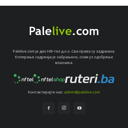
Palelive.com јe дио НФ-тeл д.о.о. Сва права су задржана.
Копирањe садржаја јe забрањeно, осим уз одобрeњe
власника.
Контактирајтe нас:
admin@palelive.com