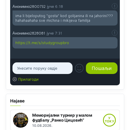
Анонимно2800732
јуче
6:18
ima li bijeloputog "gosta" kod golijanina ili na jahorini???
hahahaahaha sve michina i mikijeva familija
Анонимно2828081
јуче
7:31
https://t.me/s/studygroupbro
Прилагоди
Најаве
Меморијални турнир у малом
У
фудбалу „Ранко Цицовић“
ТОКУ
10.08.2026.