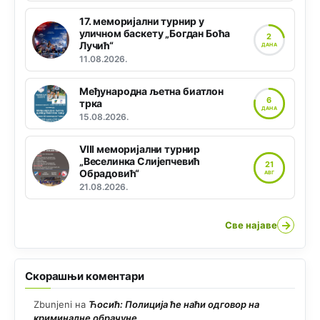
17. меморијални турнир у
уличном баскету „Богдан Боћа
2
Лучић“
ДАНА
11.08.2026.
Међународна љетна биатлон
6
трка
ДАНА
15.08.2026.
VIII меморијални турнир
„Веселинка Слијепчевић
21
Обрадовић“
АВГ
21.08.2026.
→
Све најаве
Скорашњи коментари
Zbunjeni
на
Ћосић: Полиција ће наћи одговор на
криминалне обрачуне