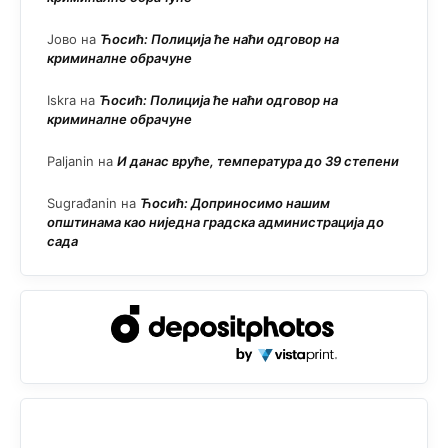
Јово
на
Ћосић: Полиција ће наћи одговор на
криминалне обрачуне
Iskra
на
Ћосић: Полиција ће наћи одговор на
криминалне обрачуне
Paljanin
на
И данас вруће, температура до 39 степени
Sugrađanin
на
Ћосић: Доприносимо нашим
општинама као ниједна градска администрација до
сада