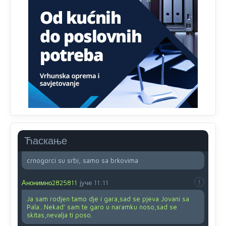
Ovo pravilo jeste unijelo opravdan strah, posebno kada
su u pitanju starije osobe, osobe sa slabijim vidom ili
drhtavom rukom
Анонимно2819033
8/8/2026
12:24
Yes,nekada je bila corava kutija za IZBORE a danas su
coravi biraci.
Анонимно2553747
8/8/2026
2:53
Ljudi.ako
draško dođe na
vlast.sve
će nam biti đž
aba.Ja
mu
vjerujem.tek
mi je 50 godina.
Ћаскање
Анонимно2800732
8/8/2026
11:46
crnogorci su srbi, samo sa brkovima
Анонимно2825811
јуче
11:11
Ja sam rodjen tamo dje i gara,sad se pjeva Jovani sa
Pala...Nekad' sam te garo u naramku noso,sad se
skitas,nevalja ti poso.