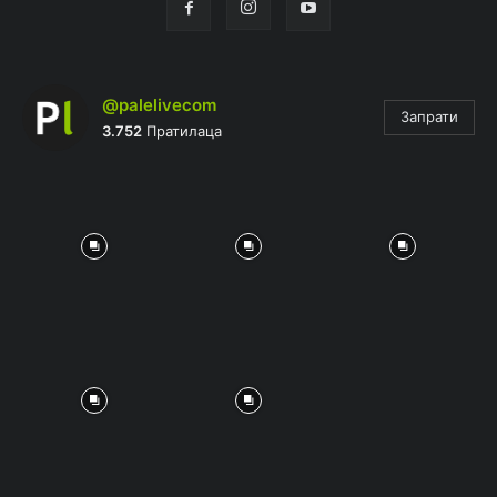
@palelivecom
Запрати
3.752
Пратилаца