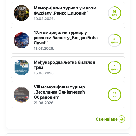
Меморијални турнир у малом
16
фудбалу „Ранко Цицовић“
САТИ
10.08.2026.
17. меморијални турнир у
уличном баскету „Богдан Боћа
3
Лучић“
ДАНА
11.08.2026.
Међународна љетна биатлон
7
трка
ДАНА
15.08.2026.
VIII меморијални турнир
„Веселинка Слијепчевић
21
Обрадовић“
АВГ
21.08.2026.
→
Све најаве