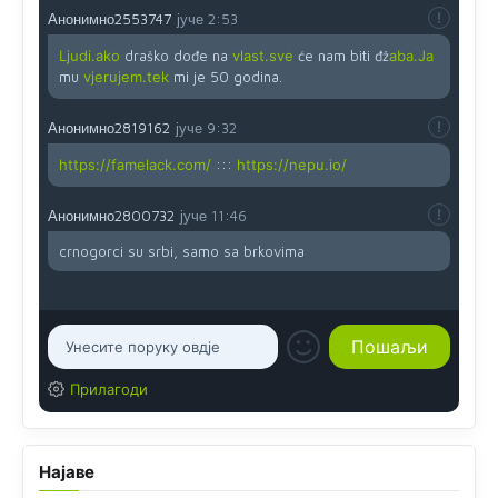
Анонимно2553747
јуче
2:53
Ljudi.ako
draško dođe na
vlast.sve
će nam biti đž
aba.Ja
mu
vjerujem.tek
mi je 50 godina.
Анонимно2819162
јуче
9:32
https://famelack.com/
:::
https://nepu.io/
Анонимно2800732
јуче
11:46
crnogorci su srbi, samo sa brkovima
Прилагоди
Најаве