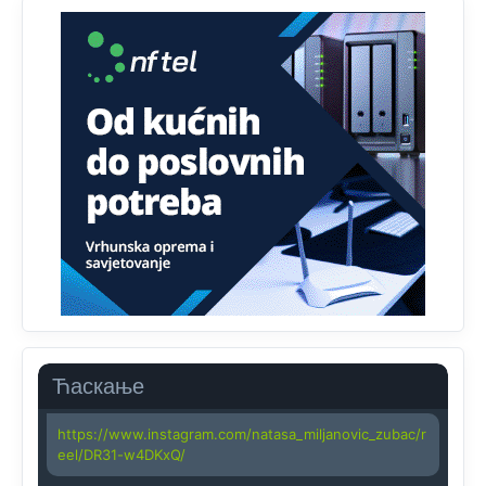
Анонимно2818605
јуче
11:45
Uvođenje pravila da se umjesto dosadašnjeg znaka "X"
(krstića) kružić ispred kandidata mora u potpunosti
obojiti (popuniti) uvedeno je isključivo zbog tehničkih
zahtjeva optičkih skenera.
Анонимно2818605
јуче
11:45
Ovo pravilo jeste unijelo opravdan strah, posebno kada
su u pitanju starije osobe, osobe sa slabijim vidom ili
drhtavom rukom
Анонимно2819033
јуче
12:24
Yes,nekada je bila corava kutija za IZBORE a danas su
coravi biraci.
Ћаскање
Анонимно2819162
јуче
12:35
https://www.instagram.com/natasa_miljanovic_zubac/r
eel/DR31-w4DKxQ/