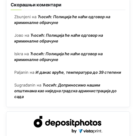
Скорашњи коментари
Zbunjeni
на
Ћосић: Полиција ће наћи одговор на
криминалне обрачуне
Јово
на
Ћосић: Полиција ће наћи одговор на
криминалне обрачуне
Iskra
на
Ћосић: Полиција ће наћи одговор на
криминалне обрачуне
Paljanin
на
И данас вруће, температура до 39 степени
Sugrađanin
на
Ћосић: Доприносимо нашим
општинама као ниједна градска администрација до
сада