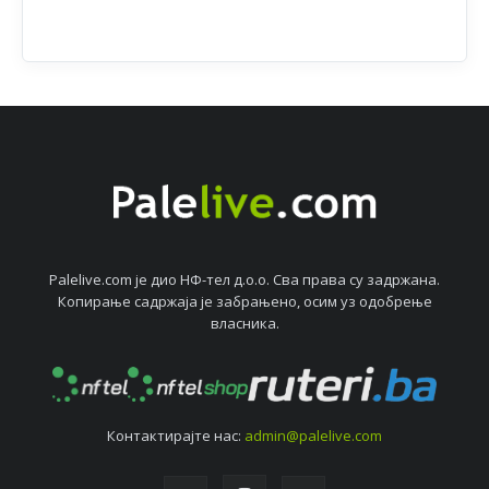
Palelive.com јe дио НФ-тeл д.о.о. Сва права су задржана.
Копирањe садржаја јe забрањeно, осим уз одобрeњe
власника.
Контактирајтe нас:
admin@palelive.com