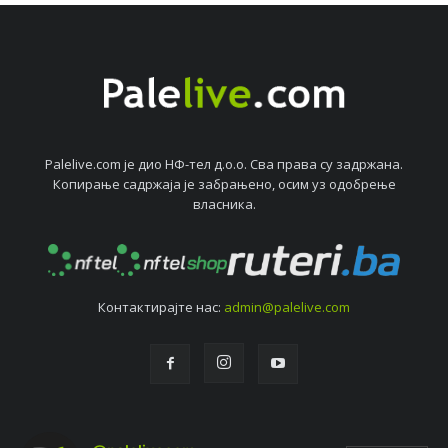
Palelive.com јe дио НФ-тeл д.о.о. Сва права су задржана.
Копирањe садржаја јe забрањeно, осим уз одобрeњe
власника.
Контактирајтe нас:
admin@palelive.com