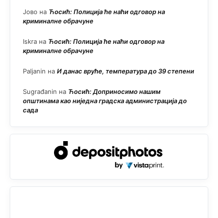
Јово
на
Ћосић: Полиција ће наћи одговор на
криминалне обрачуне
Iskra
на
Ћосић: Полиција ће наћи одговор на
криминалне обрачуне
Paljanin
на
И данас вруће, температура до 39 степени
Sugrađanin
на
Ћосић: Доприносимо нашим
општинама као ниједна градска администрација до
сада