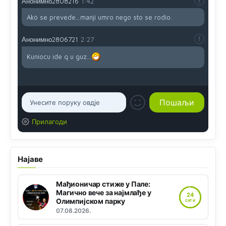
Анонимно2808216
1:42
Akò se prevede...manji umro nego sto se rodio.
Анонимно2806721
2:27
Kuniocu ide q u guz...
Прилагоди
Најаве
Мађионичар стиже у Пале:
Магично вече за најмлађе у
24
Олимпијском парку
САТИ
07.08.2026.