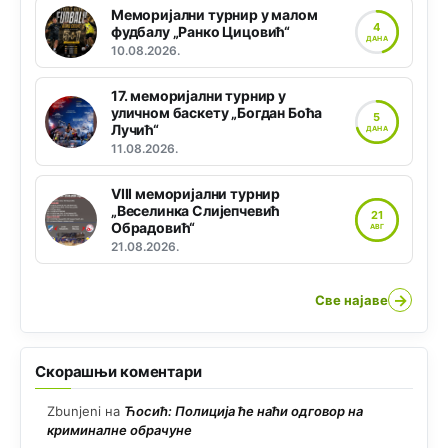
Меморијални турнир у малом
4
фудбалу „Ранко Цицовић“
ДАНА
10.08.2026.
17. меморијални турнир у
уличном баскету „Богдан Боћа
5
Лучић“
ДАНА
11.08.2026.
VIII меморијални турнир
„Веселинка Слијепчевић
21
Обрадовић“
АВГ
21.08.2026.
→
Све најаве
Скорашњи коментари
Zbunjeni
на
Ћосић: Полиција ће наћи одговор на
криминалне обрачуне