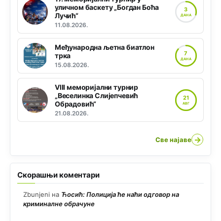
уличном баскету „Богдан Боћа
3
Лучић“
ДАНА
11.08.2026.
Међународна љетна биатлон
7
трка
ДАНА
15.08.2026.
VIII меморијални турнир
„Веселинка Слијепчевић
21
Обрадовић“
АВГ
21.08.2026.
→
Све најаве
Скорашњи коментари
Zbunjeni
на
Ћосић: Полиција ће наћи одговор на
криминалне обрачуне