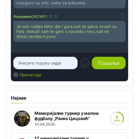
crnogorci su srbi, samo sa brkovima
Анонимно2825811
11:11
Ja sam rodjen tamo dje i gara,sad se pjeva Jovani sa
Pala...Nekad' sam te garo u naramku noso,sad se
skitas,nevalja ti poso.
Прилагоди
Најаве
Меморијални турнир у малом
8
фудбалу „Ранко Цицовић“
САТИ
10.08.2026.
17. меморијални турнир у