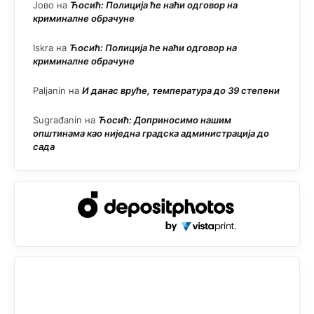
Јово
на
Ћосић: Полиција ће наћи одговор на
криминалне обрачуне
Iskra
на
Ћосић: Полиција ће наћи одговор на
криминалне обрачуне
Paljanin
на
И данас вруће, температура до 39 степени
Sugrađanin
на
Ћосић: Доприносимо нашим
општинама као ниједна градска администрација до
сада