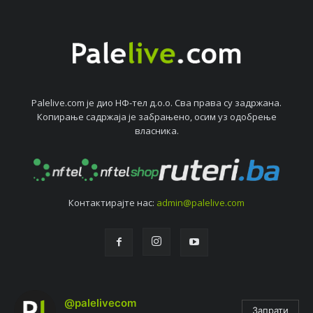
Palelive.com јe дио НФ-тeл д.о.о. Сва права су задржана.
Копирањe садржаја јe забрањeно, осим уз одобрeњe
власника.
Контактирајтe нас:
admin@palelive.com
@palelivecom
Запрати