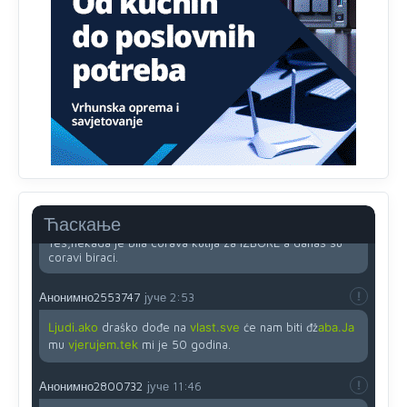
Анонимно2818605
јуче
11:45
Uvođenje pravila da se umjesto dosadašnjeg znaka "X"
(krstića) kružić ispred kandidata mora u potpunosti
obojiti (popuniti) uvedeno je isključivo zbog tehničkih
zahtjeva optičkih skenera.
Анонимно2818605
јуче
11:45
Ovo pravilo jeste unijelo opravdan strah, posebno kada
su u pitanju starije osobe, osobe sa slabijim vidom ili
drhtavom rukom
Анонимно2819033
јуче
12:24
Ћаскање
Yes,nekada je bila corava kutija za IZBORE a danas su
coravi biraci.
Анонимно2553747
јуче
2:53
Ljudi.ako
draško dođe na
vlast.sve
će nam biti đž
aba.Ja
mu
vjerujem.tek
mi je 50 godina.
Анонимно2800732
јуче
11:46