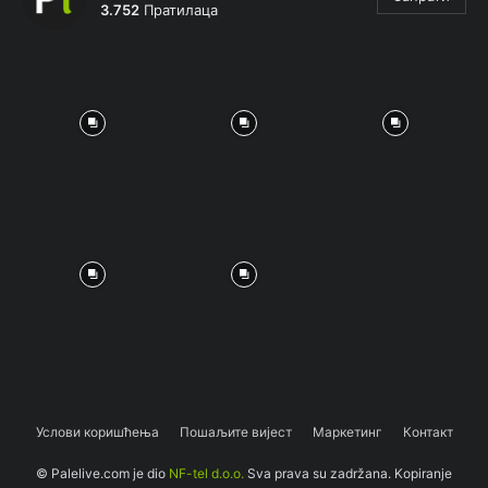
3.752
Пратилаца
Услови коришћења
Пошаљите вијест
Маркетинг
Контакт
© Palelive.com je dio
NF-tel d.o.o.
Sva prava su zadržana. Kopiranje