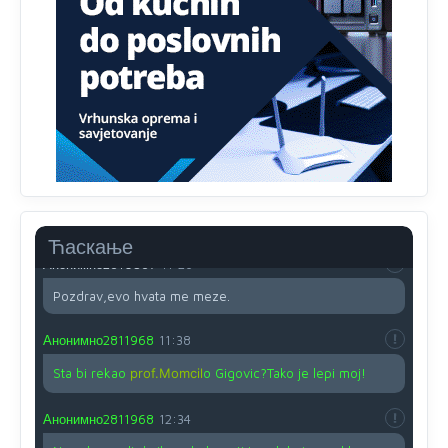
Proguglajte
Анонимно2810587
11:21
O kako su cudni lvi ljudi,uzeli bi sve da mogu...a ja srce
svima fajem,radujem se tudjoj sreci.I ko ima i ko nema
na iso ce mjesto leci!
Анонимно2810587
11:24
Nije u svijetu problem,nahraniti siromasnd,kako nahraniti
bogate!?
Ћаскање
Анонимно2810587
11:26
Pozdrav,evo hvata me meze.
Анонимно2811968
11:38
Sta bi rekao
prof.Momcil
o Gigovic?Tako je lepi moj!
Анонимно2811968
12:34