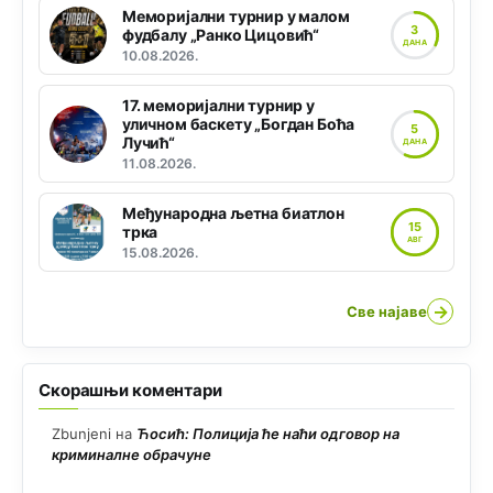
Меморијални турнир у малом
3
фудбалу „Ранко Цицовић“
ДАНА
10.08.2026.
17. меморијални турнир у
уличном баскету „Богдан Боћа
5
Лучић“
ДАНА
11.08.2026.
Међународна љетна биатлон
15
трка
АВГ
15.08.2026.
→
Све најаве
Скорашњи коментари
Zbunjeni
на
Ћосић: Полиција ће наћи одговор на
криминалне обрачуне