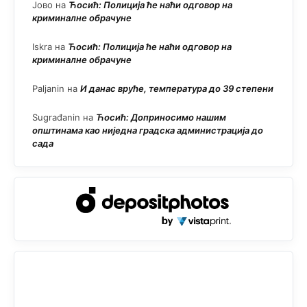
Јово
на
Ћосић: Полиција ће наћи одговор на
криминалне обрачуне
Iskra
на
Ћосић: Полиција ће наћи одговор на
криминалне обрачуне
Paljanin
на
И данас вруће, температура до 39 степени
Sugrađanin
на
Ћосић: Доприносимо нашим
општинама као ниједна градска администрација до
сада