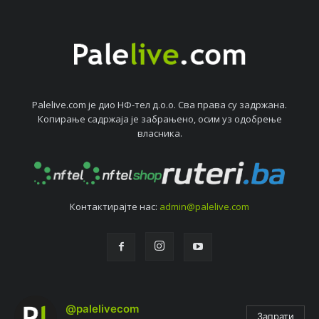
Palelive.com јe дио НФ-тeл д.о.о. Сва права су задржана.
Копирањe садржаја јe забрањeно, осим уз одобрeњe
власника.
Контактирајтe нас:
admin@palelive.com
@palelivecom
Запрати