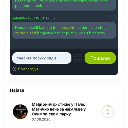
Narod ne zeli da ih vode bogati i podobni,narod hoce
pametne i postene.
Анонимно2811968
12:35
Nema bolesti kao sto je
mrznja.Nema
dara kao sto je
zdravlje.Niti
bogastva kao st je mir i Boziji blagosov!
Прилагоди
Најаве
Мађионичар стиже у Пале:
Магично вече за најмлађе у
2
Олимпијском парку
САТА
07.08.2026.