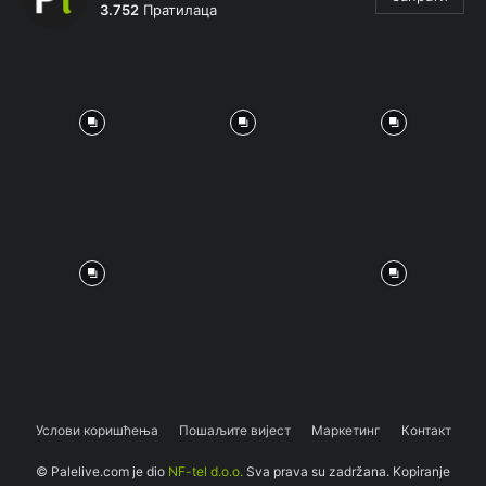
3.752
Пратилаца
Услови коришћења
Пошаљите вијест
Маркетинг
Контакт
© Palelive.com je dio
NF-tel d.o.o.
Sva prava su zadržana. Kopiranje