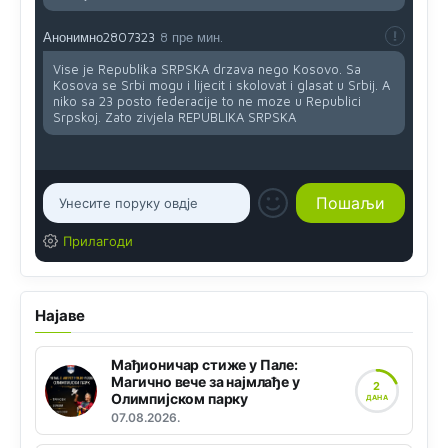
Анонимно2807323
8 пре мин.
Vise je Republika SRPSKA drzava nego Kosovo. Sa
Kosova se Srbi mogu i lijecit i skolovat i glasat u Srbij. A
niko sa 23 posto federacije to ne moze u Republici
Srpskoj. Zato zivjela REPUBLIKA SRPSKA
Прилагоди
Најаве
Мађионичар стиже у Пале:
Магично вече за најмлађе у
2
Олимпијском парку
ДАНА
07.08.2026.