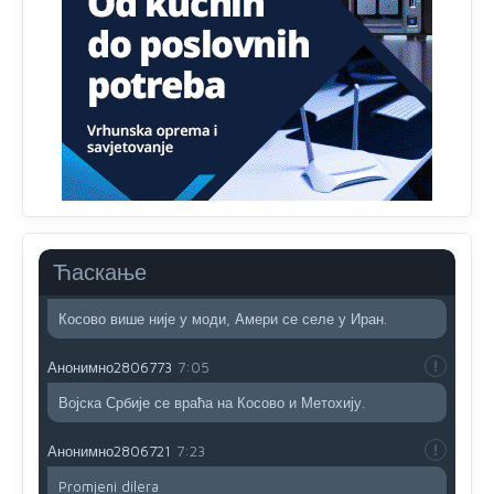
nije...probajte ući bez
pasosa.Tako
i
rs.Umisli
li ste da
ste nebeski narod
Анонимно2806773
6:56
АМЕРИКАНЦИ ДО КРАЈА ГОДИНЕ ОДЛАЗЕ СА
КОСОВА
Анонимно2806773
6:59
Затвара се и база Бондстил, у којој је лета 1999.
године било чак 7.000 војника.
Ћаскање
Анонимно2806773
7:01
Косово више није у моди, Амери се селе у Иран.
Анонимно2806773
7:05
Војска Србије се враћа на Косово и Метохију.
Анонимно2806721
7:23
Promjeni dilera