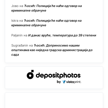
Јово
на
Ћосић: Полиција ће наћи одговор на
криминалне обрачуне
Iskra
на
Ћосић: Полиција ће наћи одговор на
криминалне обрачуне
Paljanin
на
И данас вруће, температура до 39 степени
Sugrađanin
на
Ћосић: Доприносимо нашим
општинама као ниједна градска администрација до
сада