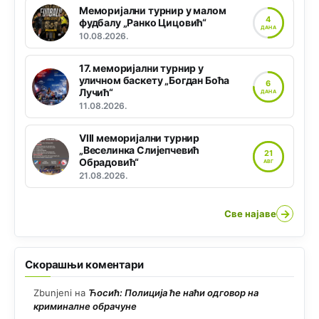
Меморијални турнир у малом
4
фудбалу „Ранко Цицовић“
ДАНА
10.08.2026.
17. меморијални турнир у
уличном баскету „Богдан Боћа
6
Лучић“
ДАНА
11.08.2026.
VIII меморијални турнир
„Веселинка Слијепчевић
21
Обрадовић“
АВГ
21.08.2026.
→
Све најаве
Скорашњи коментари
Zbunjeni
на
Ћосић: Полиција ће наћи одговор на
криминалне обрачуне