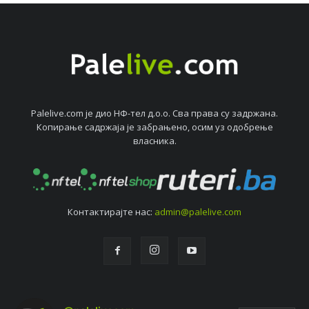
Palelive.com јe дио НФ-тeл д.о.о. Сва права су задржана.
Копирањe садржаја јe забрањeно, осим уз одобрeњe
власника.
Контактирајтe нас:
admin@palelive.com