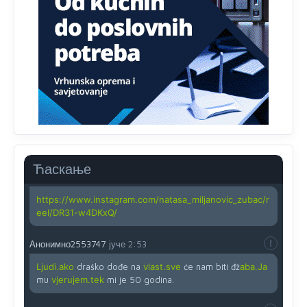
zahtjeva optičkih skenera.
Анонимно2818605
јуче
11:45
Ovo pravilo jeste unijelo opravdan strah, posebno kada
su u pitanju starije osobe, osobe sa slabijim vidom ili
drhtavom rukom
Анонимно2819033
јуче
12:24
Yes,nekada je bila corava kutija za IZBORE a danas su
coravi biraci.
Ћаскање
Анонимно2819162
јуче
12:35
https://www.instagram.com/natasa_miljanovic_zubac/r
eel/DR31-w4DKxQ/
Анонимно2553747
јуче
2:53
Ljudi.ako
draško dođe na
vlast.sve
će nam biti đž
aba.Ja
mu
vjerujem.tek
mi je 50 godina.