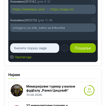
Анонимно2819162
јуче
9:32
https://famelack.com/
:::
https://nepu.io/
Анонимно2800732
јуче
11:46
crnogorci su srbi, samo sa brkovima
Прилагоди
Најаве
Меморијални турнир у малом
21
фудбалу „Ранко Цицовић“
САТИ
10.08.2026.
17. меморијални турнир у