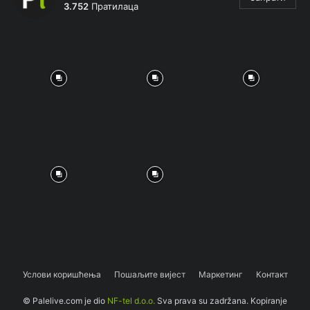
3.752
Пратилаца
Услови коришћења
Пошаљите вијест
Маркетинг
Контакт
© Palelive.com je dio
NF-tel d.o.o.
Sva prava su zadržana. Kopiranje