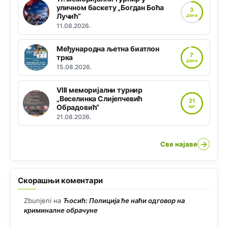
уличном баскету „Богдан Боћа
3
Лучић“
ДАНА
11.08.2026.
Међународна љетна биатлон
7
трка
ДАНА
15.08.2026.
VIII меморијални турнир
„Веселинка Слијепчевић
21
Обрадовић“
АВГ
21.08.2026.
→
Све најаве
Скорашњи коментари
Zbunjeni
на
Ћосић: Полиција ће наћи одговор на
криминалне обрачуне