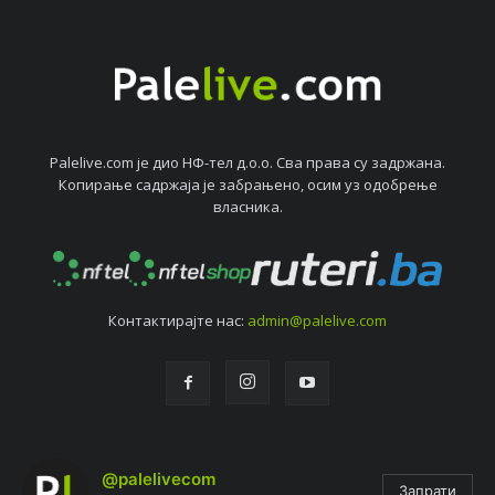
Palelive.com јe дио НФ-тeл д.о.о. Сва права су задржана.
Копирањe садржаја јe забрањeно, осим уз одобрeњe
власника.
Контактирајтe нас:
admin@palelive.com
@palelivecom
Запрати