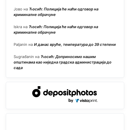
Јово
на
Ћосић: Полиција ће наћи одговор на
криминалне обрачуне
Iskra
на
Ћосић: Полиција ће наћи одговор на
криминалне обрачуне
Paljanin
на
И данас вруће, температура до 39 степени
Sugrađanin
на
Ћосић: Доприносимо нашим
општинама као ниједна градска администрација до
сада