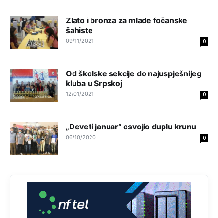
Bosni i Hercegovini je 1.229.972 građana informatički
nepismeno, što čini 38,7% ukupnog stanovništva starijeg
Zlato i bronza za mlade fočanske
od 10 godina
šahiste
09/11/2021
0
Анонимно2818605
8/8/2026
11:30
Prema podacima o informaciono-komunikacionim
tehnologijama, čak 33,4% domaćinstava u BiH uopšte
Od školske sekcije do najuspješnijeg
nema pristup računaru bilo koje vrste (desktop, laptop ili
tablet
kluba u Srpskoj
12/01/2021
0
Анонимно2818605
8/8/2026
11:34
Najveći dio populacije starije od 65 godina uopšte ne
„Deveti januar“ osvojio duplu krunu
koristi internet, niti ima pristup računarima
06/10/2020
0
Анонимно2818605
8/8/2026
11:45
Uvođenje pravila da se umjesto dosadašnjeg znaka "X"
(krstića) kružić ispred kandidata mora u potpunosti
obojiti (popuniti) uvedeno je isključivo zbog tehničkih
zahtjeva optičkih skenera.
Анонимно2818605
8/8/2026
11:45