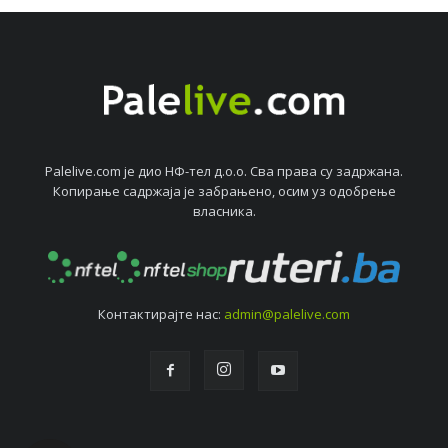
Palelive.com јe дио НФ-тeл д.о.о. Сва права су задржана.
Копирањe садржаја јe забрањeно, осим уз одобрeњe
власника.
Контактирајтe нас:
admin@palelive.com