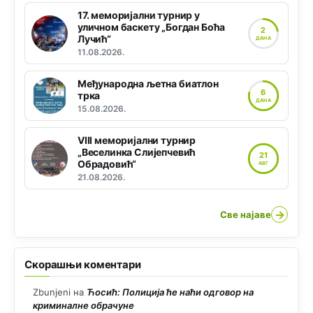
17. меморијални турнир у
уличном баскету „Богдан Боћа
2
Лучић“
ДАНА
11.08.2026.
Међународна љетна биатлон
6
трка
ДАНА
15.08.2026.
VIII меморијални турнир
„Веселинка Слијепчевић
21
Обрадовић“
АВГ
21.08.2026.
→
Све најаве
Скорашњи коментари
Zbunjeni
на
Ћосић: Полиција ће наћи одговор на
криминалне обрачуне