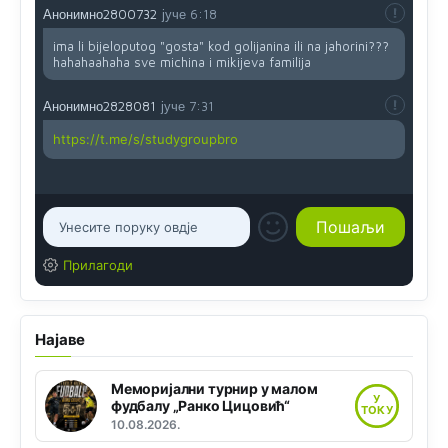
Анонимно2800732
јуче
6:18
ima li bijeloputog "gosta" kod golijanina ili na jahorini???
hahahaahaha sve michina i mikijeva familija
Анонимно2828081
јуче
7:31
https://t.me/s/studygroupbro
Прилагоди
Најаве
Меморијални турнир у малом
У
фудбалу „Ранко Цицовић“
ТОКУ
10.08.2026.