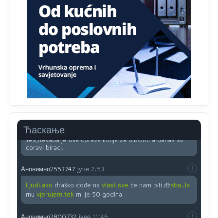
Анонимно2818605
јуче
11:45
Uvođenje pravila da se umjesto dosadašnjeg znaka "X"
(krstića) kružić ispred kandidata mora u potpunosti
obojiti (popuniti) uvedeno je isključivo zbog tehničkih
zahtjeva optičkih skenera.
Анонимно2818605
јуче
11:45
Ovo pravilo jeste unijelo opravdan strah, posebno kada
su u pitanju starije osobe, osobe sa slabijim vidom ili
drhtavom rukom
Анонимно2819033
јуче
12:24
Ћаскање
Yes,nekada je bila corava kutija za IZBORE a danas su
coravi biraci.
Анонимно2553747
јуче
2:53
Ljudi.ako
draško dođe na
vlast.sve
će nam biti đž
aba.Ja
mu
vjerujem.tek
mi je 50 godina.
Анонимно2800732
јуче
11:46