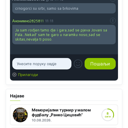
crnogorci su srbi, samo sa brkovima
Анонимно2825811
11:11
Ja sam rodjen tamo dje i gara,sad se pjeva Jovani sa
Pala...Nekad' sam te garo u naramku noso,sad se
skitas,nevalja ti poso.
Прилагоди
Најаве
Меморијални турнир у малом
8
фудбалу „Ранко Цицовић“
САТИ
10.08.2026.