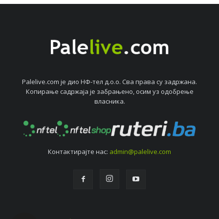
Palelive.com јe дио НФ-тeл д.о.о. Сва права су задржана.
Копирањe садржаја јe забрањeно, осим уз одобрeњe
власника.
Контактирајтe нас:
admin@palelive.com