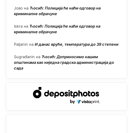
Јово
на
Ћосић: Полиција ће наћи одговор на
криминалне обрачуне
Iskra
на
Ћосић: Полиција ће наћи одговор на
криминалне обрачуне
Paljanin
на
И данас вруће, температура до 39 степени
Sugrađanin
на
Ћосић: Доприносимо нашим
општинама као ниједна градска администрација до
сада