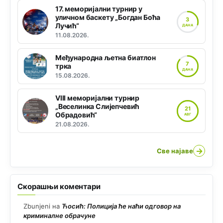
17. меморијални турнир у
уличном баскету „Богдан Боћа
3
Лучић“
ДАНА
11.08.2026.
Међународна љетна биатлон
7
трка
ДАНА
15.08.2026.
VIII меморијални турнир
„Веселинка Слијепчевић
21
Обрадовић“
АВГ
21.08.2026.
→
Све најаве
Скорашњи коментари
Zbunjeni
на
Ћосић: Полиција ће наћи одговор на
криминалне обрачуне