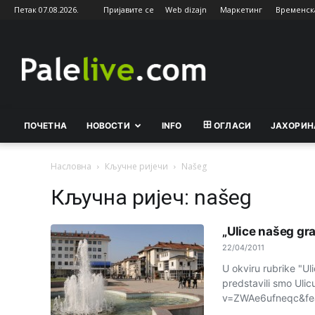
Петак 07.08.2026.
Пријавите се
Web dizajn
Маркетинг
Временск
Palelive.com
ПОЧЕТНА
НОВОСТИ
INFO
ОГЛАСИ
ЈАХОРИН
Насловна
Кључне ријечи
Našeg
Кључна ријеч: našeg
„Ulice našeg gra
22/04/2011
U okviru rubrike "U
predstavili smo Ul
v=ZWAe6ufneqc&fea