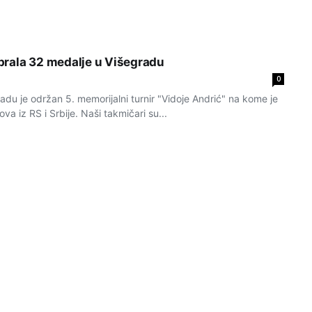
rala 32 medalje u Višegradu
0
adu je održan 5. memorijalni turnir "Vidoje Andrić" na kome je
va iz RS i Srbije. Naši takmičari su...