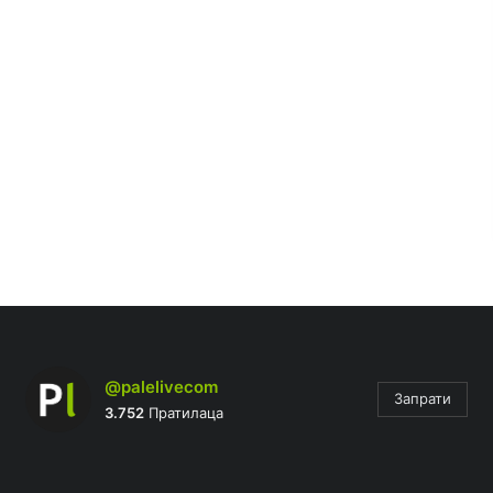
@palelivecom
Запрати
3.752
Пратилаца