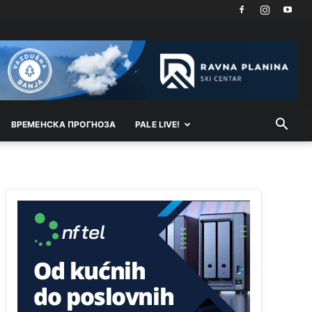
ВРEМEНСКА ПРОГНОЗА
PALE LIVE!
Анонимно2810587
11:11
Evo dasak vijetra s Romanije,neko iz publike
povika,ma pusti ih ciganija...pocetkom ovog
vjeka,neko rece za Radovana i Ratka kaki su oni
srbi...i poce dalje da besjedi znam ja dobro sta je
bilo u Ag-ci...
Анонимно2810587
11:13
Proguglajte
Анонимно2810587
11:21