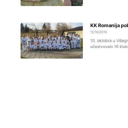
KK Romanija pob
12/10/2010
10. oktobra u Višegr
učestvovalo 16 klubo