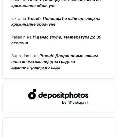
криминалне обрачуне
Iskra
на
Ћосић: Полиција ће наћи одговор на
криминалне обрачуне
Paljanin
на
И данас вруће, температура до 39
степени
Sugrađanin
на
Ћосић: Доприносимо нашим
општинама као ниједна градска
администрација до сада