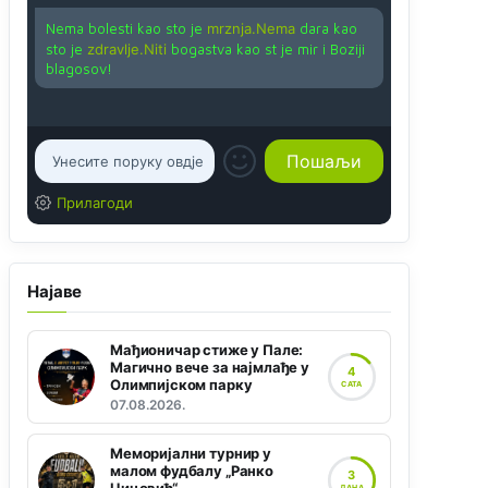
Nema bolesti kao sto je
mrznja.Nema
dara kao
sto je
zdravlje.Niti
bogastva kao st je mir i Boziji
blagosov!
Прилагоди
Најаве
Мађионичар стиже у Пале:
Магично вече за најмлађе у
4
Олимпијском парку
САТА
07.08.2026.
Меморијални турнир у
малом фудбалу „Ранко
3
ДАНА