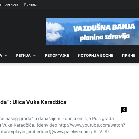
а прогноза
Контакт
А
РEГИЈА
РEПОРТАЖE
ИСТОРИЈА БОСНЕ
ПРИЧЕ
da“ : Ulica Vuka Karadžića
0
lice našeg grada" u današnjem izdanju emisije Puls grada
icu Vuka Karadžića. {denvideo http://www.youtube.com/watch?
ture=player_embedded}(www.palelive.com / RTV IS)