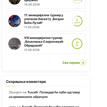
Цицовић“
10.08.2026.
17. меморијални турнир у
уличном баскету „Богдан
5
Боћа Лучић“
ДАНА
11.08.2026.
VIII меморијални турнир
„Веселинка Слијепчевић
21
Обрадовић“
АВГ
21.08.2026.
→
Све најаве
Скорашњи коментари
Zbunjeni
на
Ћосић: Полиција ће наћи одговор
на криминалне обрачуне
Јово
на
Ћосић: Полиција ће наћи одговор на