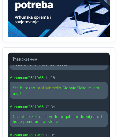
O kako su cudni lvi ljudi,uzeli bi sve da mogu...a
ja srce svima fajem,radujem se tudjoj sreci.I ko
ima i ko nema na iso ce mjesto leci!
Анонимно2810587
11:24
Nije u svijetu problem,nahraniti siromasnd,kako
nahraniti bogate!?
Анонимно2810587
11:26
Ћаскање
Pozdrav,evo hvata me meze.
Анонимно2811968
11:38
Sta bi rekao
prof.Momcil
o Gigovic?Tako je lepi
moj!
Анонимно2811968
12:34
Narod ne zeli da ih vode bogati i podobni,narod
hoce pametne i postene.
Анонимно2811968
12:35