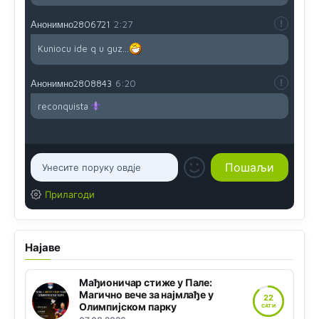
Анонимно2806721
2:27
Kuniocu ide q u guz...
Анонимно2808843
6:20
reconquista
Прилагоди
Најаве
Мађионичар стиже у Пале:
Магично вече за најмлађе у
22
Олимпијском парку
САТИ