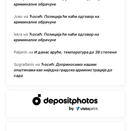
криминалне обрачуне
Јово
на
Ћосић: Полиција ће наћи одговор на
криминалне обрачуне
Iskra
на
Ћосић: Полиција ће наћи одговор на
криминалне обрачуне
Paljanin
на
И данас вруће, температура до 39 степени
Sugrađanin
на
Ћосић: Доприносимо нашим
општинама као ниједна градска администрација до
сада