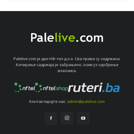
Palelive.com јe дио НФ-тeл д.о.о. Сва права су задржана.
Копирањe садржаја јe забрањeно, осим уз одобрeњe
власника.
Контактирајтe нас:
admin@palelive.com