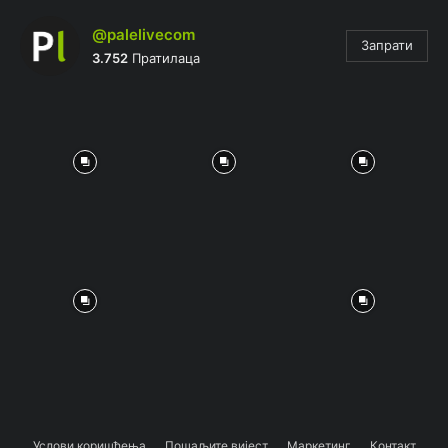
@palelivecom
Запрати
3.752
Пратилаца
Услови коришћења
Пошаљите вијест
Маркетинг
Контакт