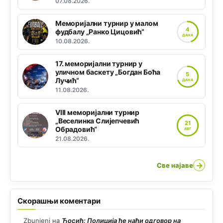
07.08.2026.
Меморијални турнир у малом
4
фудбалу „Ранко Цицовић“
ДАНА
10.08.2026.
17. меморијални турнир у
уличном баскету „Богдан Боћа
5
Лучић“
ДАНА
11.08.2026.
VIII меморијални турнир
„Веселинка Слијепчевић
21
Обрадовић“
АВГ
21.08.2026.
→
Све најаве
Скорашњи коментари
Zbunjeni
на
Ћосић: Полиција ће наћи одговор на