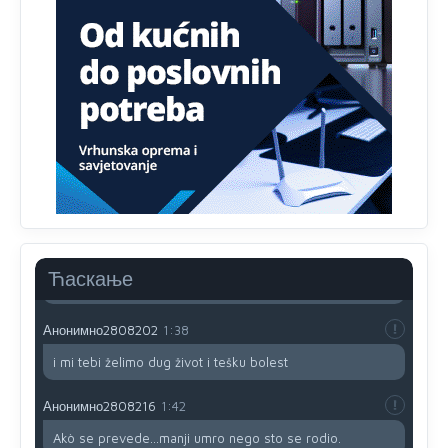
zavist.Sve
dok si ziv gaji tri stvari dobrotu,pamet i
prijateljstvo!!
Анонимно2806721
12:39
791 BiH nije priznala Kosovo kao nezavisnu državu jer
genocidna tvorevina pravi smetnju a recimo Srbija je
davno
priznala.Na
svakom proizvodu iz Srbije stoji -
uvoznik za Kosovo
Анонимно2806721
12:45
Sve i da se nekim čudom vojska Srbije "vrati" na
Kosovo-kome će se vratiti? Gdje je dobrodošla i koga
da brani? A imamo vojsku Kosova kojoj želimo svako
Ћаскање
dobro i da se što bolje opreme
Анонимно2808202
1:38
i mi tebi želimo dug život i tešku bolest
Анонимно2808216
1:42
Akò se prevede...manji umro nego sto se rodio.