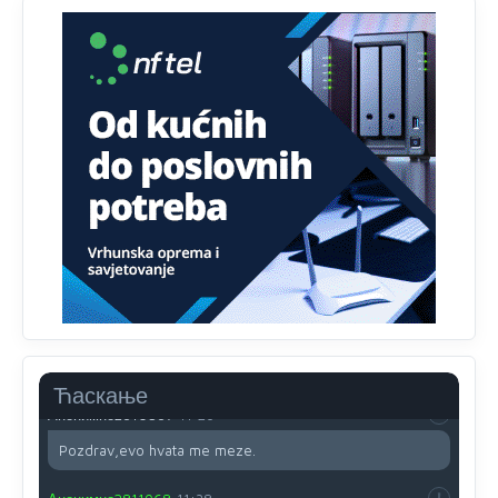
Evo dasak vijetra s Romanije,neko iz publike povika,ma
pusti ih ciganija...pocetkom ovog vjeka,neko rece za
Radovana i Ratka kaki su oni srbi...i poce dalje da
besjedi znam ja dobro sta je bilo u Ag-ci...
Анонимно2810587
11:13
Proguglajte
Анонимно2810587
11:21
O kako su cudni lvi ljudi,uzeli bi sve da mogu...a ja srce
svima fajem,radujem se tudjoj sreci.I ko ima i ko nema
na iso ce mjesto leci!
Анонимно2810587
11:24
Nije u svijetu problem,nahraniti siromasnd,kako nahraniti
bogate!?
Ћаскање
Анонимно2810587
11:26
Pozdrav,evo hvata me meze.