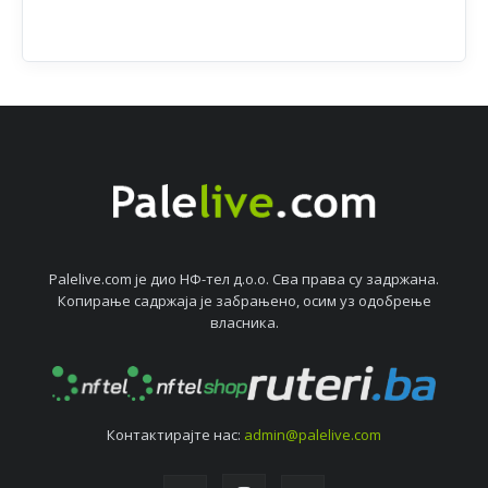
Palelive.com јe дио НФ-тeл д.о.о. Сва права су задржана.
Копирањe садржаја јe забрањeно, осим уз одобрeњe
власника.
Контактирајтe нас:
admin@palelive.com