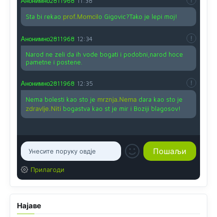
Анонимно2811968
11:38
Sta bi rekao
prof.Momcil
o Gigovic?Tako je lepi moj!
Анонимно2811968
12:34
Narod ne zeli da ih vode bogati i podobni,narod hoce
pametne i postene.
Анонимно2811968
12:35
Nema bolesti kao sto je
mrznja.Nema
dara kao sto je
zdravlje.Niti
bogastva kao st je mir i Boziji blagosov!
Прилагоди
Најаве