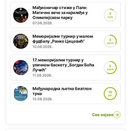
Мађионичар стиже у Пале:
Магично вече за најмлађе у
3
Олимпијском парку
САТА
07.08.2026.
Меморијални турнир у малом
3
фудбалу „Ранко Цицовић“
ДАНА
10.08.2026.
17. меморијални турнир у
уличном баскету „Богдан Боћа
5
Лучић“
ДАНА
11.08.2026.
Међународна љетна биатлон
15
трка
АВГ
15.08.2026.
→
Све најаве