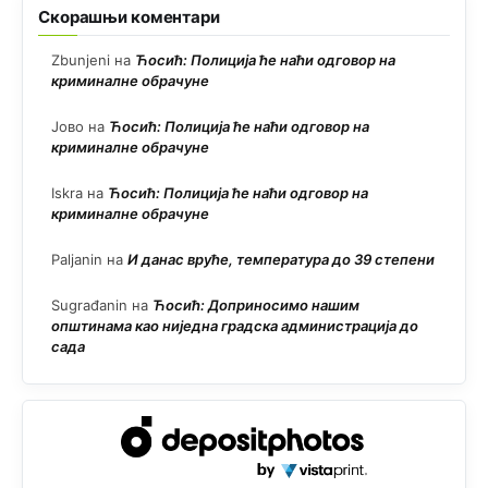
Скорашњи коментари
Zbunjeni
на
Ћосић: Полиција ће наћи одговор на
криминалне обрачуне
Јово
на
Ћосић: Полиција ће наћи одговор на
криминалне обрачуне
Iskra
на
Ћосић: Полиција ће наћи одговор на
криминалне обрачуне
Paljanin
на
И данас вруће, температура до 39 степени
Sugrađanin
на
Ћосић: Доприносимо нашим
општинама као ниједна градска администрација до
сада