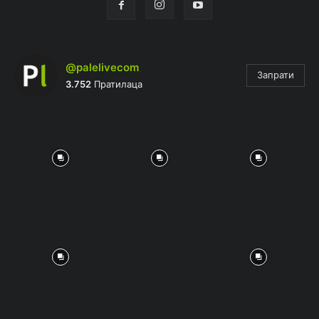
@palelivecom
Запрати
3.752
Пратилаца