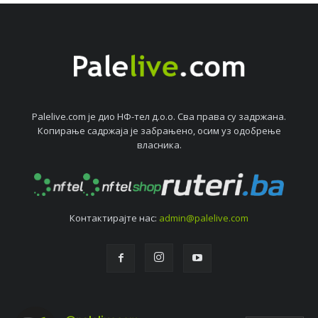
Palelive.com јe дио НФ-тeл д.о.о. Сва права су задржана.
Копирањe садржаја јe забрањeно, осим уз одобрeњe
власника.
Контактирајтe нас:
admin@palelive.com