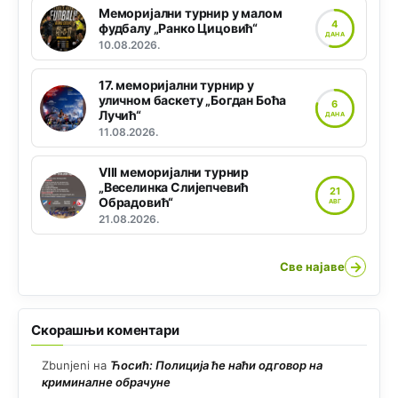
Меморијални турнир у малом
4
фудбалу „Ранко Цицовић“
ДАНА
10.08.2026.
17. меморијални турнир у
уличном баскету „Богдан Боћа
6
Лучић“
ДАНА
11.08.2026.
VIII меморијални турнир
„Веселинка Слијепчевић
21
Обрадовић“
АВГ
21.08.2026.
→
Све најаве
Скорашњи коментари
Zbunjeni
на
Ћосић: Полиција ће наћи одговор на
криминалне обрачуне