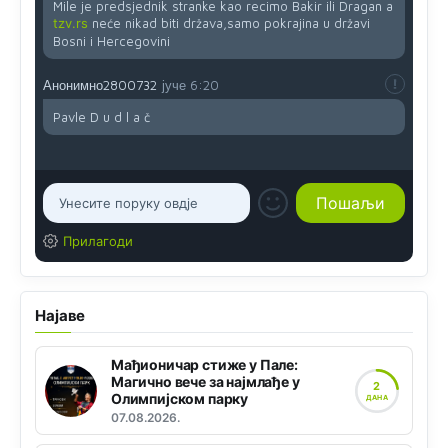
Mile je predsjednik stranke kao recimo Bakir ili Dragan a
tzv.rs
neće nikad biti država,samo pokrajina u državi
Bosni i Hercegovini
Анонимно2800732
јуче
6:20
Pavle D u d l a č
Прилагоди
Најаве
Мађионичар стиже у Пале:
Магично вече за најмлађе у
2
Олимпијском парку
ДАНА
07.08.2026.