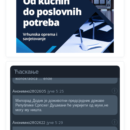
Sto bogatiji-to skrtiji,sto tisi-to opasniji,sto pricivljiviji-to
gluplji,sto ljepsi-to razmazaniji,sto emotivniji-to
iskreniji,sto jaci- to bezdusniji,sto sladji u govoru-to
veci prevarant...
Анонимно2802132
јуче
2:14
Mnogi nesposobni ljudi su daleko dogurali. Ko je
nesposoban može raditi sve. Sposobni rade samo ono
što znaju.
Анонимно2022778
јуче
3:59
....i onda su na tenkovima NATO pakta, na vlast došli
Ћаскање
jedna baba i jedan švercer dezerter ratni profiter i
ikonokradica .... ende
Анонимно2802605
јуче
5:25
Милорад Додик је доживотни предсједник државе
Републике Српске! Душмани ће умријети од муке,не
могу му ништа.
Анонимно2802622
јуче
5:29