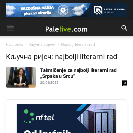
Vodovodu je primaran novac koji sigurno dobija iz
Kantona.Seljac
i koji žive u Palama (kakvi građani kad je
sve šljeglo) ionako slabo plaćaju vodu
Анонимно2798926
јуче
11:17
Neka ste Vi građanin da nas produhovite!
Насловна
Кључне ријечи
Najbolji literarni rad
Анонимно2798926
јуче
11:20
Кључна ријеч: najbolji literarni rad
Najbolje da se preselite u Kanton a
Takmičenje za najbolji literarni rad
Анонимно2798926
„Srpska u Srcu“
јуче
11:21
20/01/2022
0
Ako tamo već ne živite. Topla preporuka paljanskog
seljaka
Анонимно2801833
јуче
12:28
yбиће га Били као зеца
Анонимно2800426
јуче
2:05