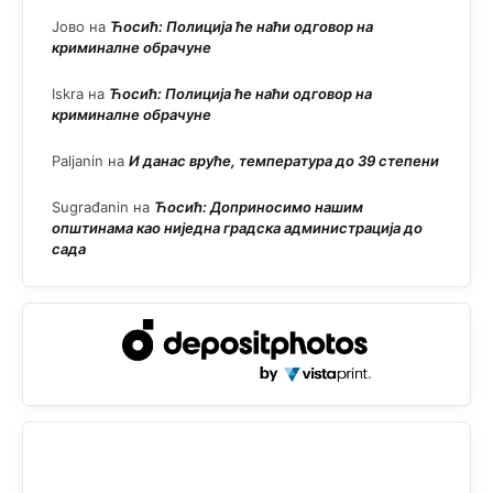
Јово
на
Ћосић: Полиција ће наћи одговор на
криминалне обрачуне
Iskra
на
Ћосић: Полиција ће наћи одговор на
криминалне обрачуне
Paljanin
на
И данас вруће, температура до 39 степени
Sugrađanin
на
Ћосић: Доприносимо нашим
општинама као ниједна градска администрација до
сада