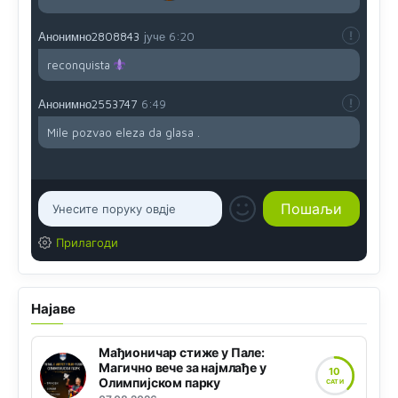
Анонимно2808843
јуче
6:20
reconquista
Анонимно2553747
6:49
Mile pozvao eleza da glasa .
Прилагоди
Најаве
Мађионичар стиже у Пале:
Магично вече за најмлађе у
10
Олимпијском парку
САТИ