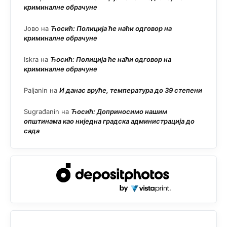
криминалне обрачуне
Јово
на
Ћосић: Полиција ће наћи одговор на
криминалне обрачуне
Iskra
на
Ћосић: Полиција ће наћи одговор на
криминалне обрачуне
Paljanin
на
И данас вруће, температура до 39 степени
Sugrađanin
на
Ћосић: Доприносимо нашим
општинама као ниједна градска администрација до
сада