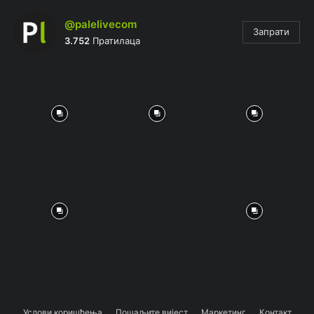
@palelivecom
Запрати
3.752
Пратилаца
Услови коришћења
Пошаљите вијест
Маркетинг
Контакт