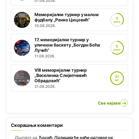
07.08.2026.
Меморијални турнир у малом
3
фудбалу „Ранко Цицовић“
ДАНА
10.08.2026.
17. меморијални турнир у
уличном баскету „Богдан Боћа
5
Лучић“
ДАНА
11.08.2026.
VIII меморијални турнир
„Веселинка Слијепчевић
21
Обрадовић“
АВГ
21.08.2026.
→
Све најаве
Скорашњи коментари
Zbunjeni
на
Ћосић: Полиција ће наћи одговор на