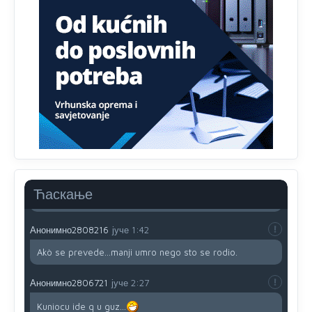
Анонимно2806721
јуче
12:39
791 BiH nije priznala Kosovo kao nezavisnu državu jer
genocidna tvorevina pravi smetnju a recimo Srbija je
davno
priznala.Na
svakom proizvodu iz Srbije stoji -
uvoznik za Kosovo
Анонимно2806721
јуче
12:45
Sve i da se nekim čudom vojska Srbije "vrati" na
Kosovo-kome će se vratiti? Gdje je dobrodošla i koga
da brani? A imamo vojsku Kosova kojoj želimo svako
dobro i da se što bolje opreme
Анонимно2808202
јуче
1:38
Ћаскање
i mi tebi želimo dug život i tešku bolest
Анонимно2808216
јуче
1:42
Akò se prevede...manji umro nego sto se rodio.
Анонимно2806721
јуче
2:27
Kuniocu ide q u guz...