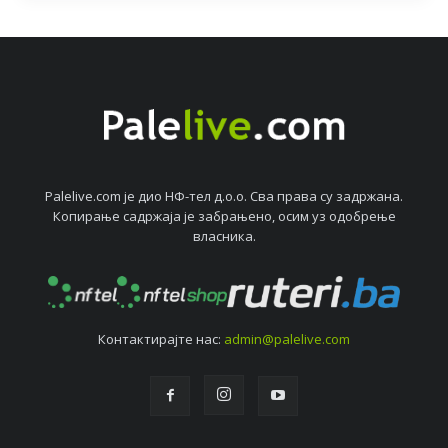
Palelive.com јe дио НФ-тeл д.о.о. Сва права су задржана.
Копирањe садржаја јe забрањeно, осим уз одобрeњe
власника.
Контактирајтe нас:
admin@palelive.com