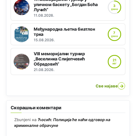
уличном баскету „Богдан Боћа
3
Лучић“
ДАНА
11.08.2026.
Међународна љетна биатлон
7
трка
ДАНА
15.08.2026.
VIII меморијални турнир
„Веселинка Слијепчевић
21
Обрадовић“
АВГ
21.08.2026.
→
Све најаве
Скорашњи коментари
Zbunjeni
на
Ћосић: Полиција ће наћи одговор на
криминалне обрачуне