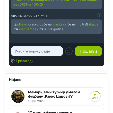
eel/DR31-w4DKxQ/
Анонимно2553747
2:53
Ljudi.ako
draško dođe na
vlast.sve
će nam biti đž
aba.Ja
mu
vjerujem.tek
mi je 50 godina.
Прилагоди
Најаве
Меморијални турнир у малом
2
фудбалу „Ранко Цицовић“
ДАНА
10.08.2026.
17. меморијални турнир у