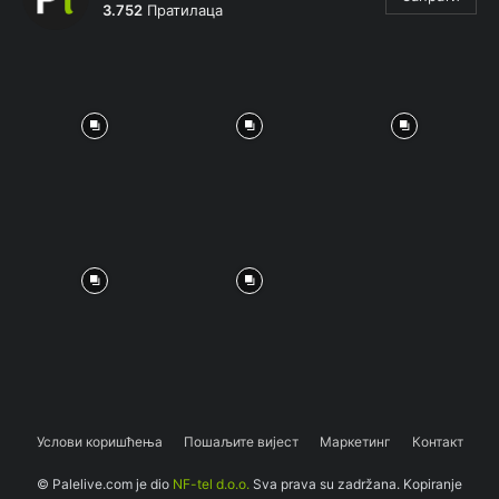
3.752
Пратилаца
Услови коришћења
Пошаљите вијест
Маркетинг
Контакт
© Palelive.com je dio
NF-tel d.o.o.
Sva prava su zadržana. Kopiranje