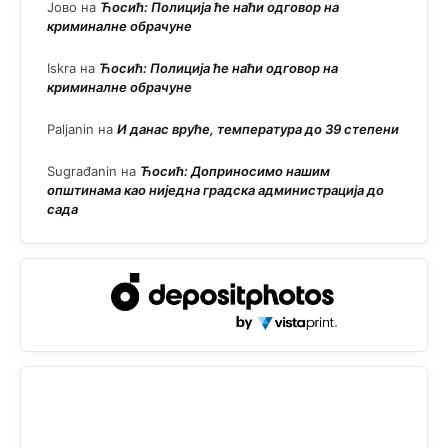
Јово
на
Ћосић: Полиција ће наћи одговор на
криминалне обрачуне
Iskra
на
Ћосић: Полиција ће наћи одговор на
криминалне обрачуне
Paljanin
на
И данас вруће, температура до 39 степени
Sugrađanin
на
Ћосић: Доприносимо нашим
општинама као ниједна градска администрација до
сада