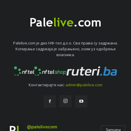
Palelive.com јe дио НФ-тeл д.о.о. Сва права су задржана.
Копирањe садржаја јe забрањeно, осим уз одобрeњe
власника.
Контактирајтe нас:
admin@palelive.com
@palelivecom
Запрати