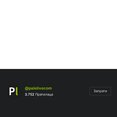
@palelivecom
Запрати
3.752
Пратилаца