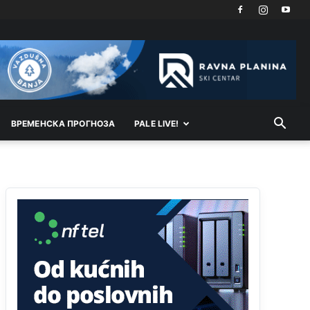
Akò se prevede...manji umro nego sto se rodio.
Анонимно2806721
јуче
2:27
Kuniocu ide q u guz...
Анонимно2808843
јуче
6:20
reconquista
ВРEМEНСКА ПРОГНОЗА
PALE LIVE!
Анонимно2810587
11:11
Evo dasak vijetra s Romanije,neko iz publike
povika,ma pusti ih ciganija...pocetkom ovog
vjeka,neko rece za Radovana i Ratka kaki su oni
srbi...i poce dalje da besjedi znam ja dobro sta je
bilo u Ag-ci...
Анонимно2810587
11:13
Proguglajte
Анонимно2810587
11:21