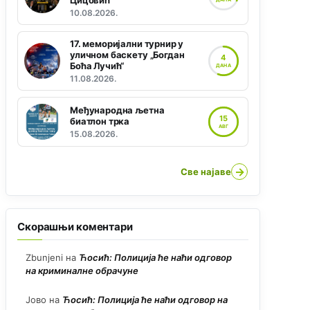
Цицовић“
10.08.2026.
17. меморијални турнир у
уличном баскету „Богдан
4
Боћа Лучић“
ДАНА
11.08.2026.
Међународна љетна
15
биатлон трка
АВГ
15.08.2026.
→
Све најаве
Скорашњи коментари
Zbunjeni
на
Ћосић: Полиција ће наћи одговор
на криминалне обрачуне
Јово
на
Ћосић: Полиција ће наћи одговор на