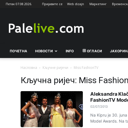
Петак 07.08.2026.
Пријавите се
Web dizajn
Маркетинг
Временск
Palelive.com
ПОЧЕТНА
НОВОСТИ
INFO
ОГЛАСИ
ЈАХОРИН
Насловна
Кључне ријечи
Miss FashionTV
Кључна ријеч: Miss Fashio
Aleksandra Klač
FashionTV Mod
02/07/2013
Na Kipru je 30. juna
Model Awards. Na ta