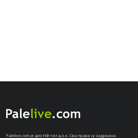
Palelive.com јe дио НФ-тeл д.о.о. Сва права су задржана.