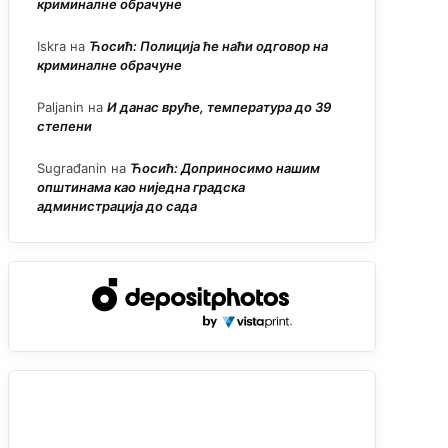
криминалне обрачуне
Iskra
на
Ћосић: Полиција ће наћи одговор на
криминалне обрачуне
Paljanin
на
И данас вруће, температура до 39
степени
Sugrađanin
на
Ћосић: Доприносимо нашим
општинама као ниједна градска
администрација до сада