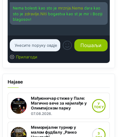
Nema bolesti kao sto je
mrznja.Nema
dara kao
sto je
zdravlje.Niti
bogastva kao st je mir i Boziji
blagosov!
Прилагоди
Најаве
Мађионичар стиже у Пале:
Магично вече за најмлађе у
У
ТОКУ
Олимпијском парку
07.08.2026.
Меморијални турнир у
малом фудбалу „Ранко
3
ДАНА