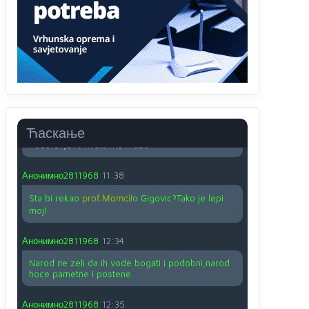
O kako su cudni lvi ljudi,uzeli bi sve da mogu...a
ja srce svima fajem,radujem se tudjoj sreci.I ko
ima i ko nema na iso ce mjesto leci!
Анонимно2810587
11:24
Nije u svijetu problem,nahraniti siromasnd,kako
nahraniti bogate!?
Анонимно2810587
11:26
Ћаскање
Pozdrav,evo hvata me meze.
Анонимно2811968
11:38
Sta bi rekao
prof.Momcil
o Gigovic?Tako je lepi
moj!
Анонимно2811968
12:34
Narod ne zeli da ih vode bogati i podobni,narod
hoce pametne i postene.
Анонимно2811968
12:35