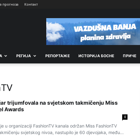
а прогноза
Контакт
А
РEГИЈА
РEПОРТАЖE
ИСТОРИЈА БОСНЕ
ПРИЧЕ
nTV
ar trijumfovala na svjetskom takmičenju Miss
el Awards
0
 je u organizaciji FashionTV kanala održan Miss FashionTV
kmičenju svjetskog nivoa, nastupilo je 60 djevojaka, među...