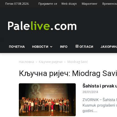
Петак 07.08.2026.
Пријавите се
Web dizajn
Маркетинг
Временск
Palelive.com
ПОЧЕТНА
НОВОСТИ
INFO
ОГЛАСИ
ЈАХОРИН
Насловна
Кључне ријечи
Miodrag Savić
Кључна ријеч: Miodrag Sav
Šahista i prvak 
26/01/2014
ZVORNIK – Šahista M
Kusmuk proglašeni s
godini....