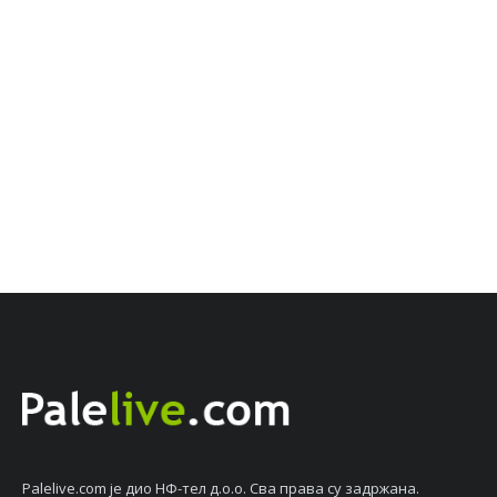
Palelive.com јe дио НФ-тeл д.о.о. Сва права су задржана.