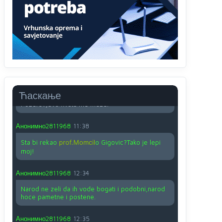
O kako su cudni lvi ljudi,uzeli bi sve da mogu...a
ja srce svima fajem,radujem se tudjoj sreci.I ko
ima i ko nema na iso ce mjesto leci!
Анонимно2810587
11:24
Nije u svijetu problem,nahraniti siromasnd,kako
nahraniti bogate!?
Анонимно2810587
11:26
Ћаскање
Pozdrav,evo hvata me meze.
Анонимно2811968
11:38
Sta bi rekao
prof.Momcil
o Gigovic?Tako je lepi
moj!
Анонимно2811968
12:34
Narod ne zeli da ih vode bogati i podobni,narod
hoce pametne i postene.
Анонимно2811968
12:35