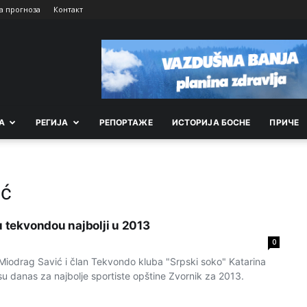
а прогноза
Контакт
А
РEГИЈА
РEПОРТАЖE
ИСТОРИЈА БОСНЕ
ПРИЧЕ
ić
u tekvondou najbolji u 2013
0
iodrag Savić i član Tekvondo kluba "Srpski soko" Katarina
u danas za najbolje sportiste opštine Zvornik za 2013.