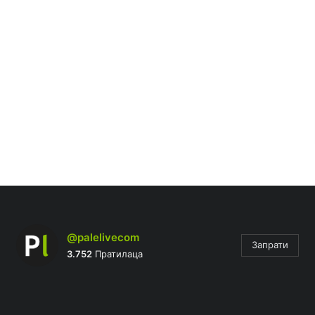
@palelivecom
Запрати
3.752
Пратилаца