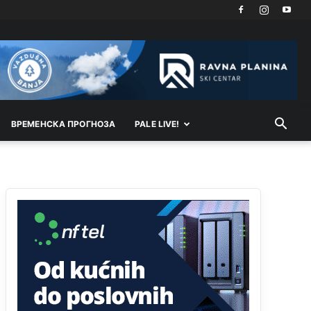
Akò se prevede...manji umro nego sto se rodio.
Анонимно2806721
јуче
2:27
Kuniocu ide q u guz...
Анонимно2808843
јуче
6:20
reconquista
ВРEМEНСКА ПРОГНОЗА
PALE LIVE!
Анонимно2810587
11:11
Evo dasak vijetra s Romanije,neko iz publike
povika,ma pusti ih ciganija...pocetkom ovog
vjeka,neko rece za Radovana i Ratka kaki su oni
srbi...i poce dalje da besjedi znam ja dobro sta je
bilo u Ag-ci...
Анонимно2810587
11:13
Proguglajte
Анонимно2810587
11:21