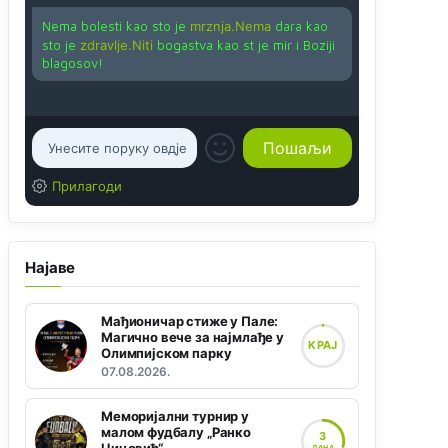
Nema bolesti kao sto je
mrznja.Nema
dara kao
sto je
zdravlje.Niti
bogastva kao st je mir i Boziji
blagosov!
Прилагоди
Најаве
Мађионичар стиже у Пале:
Магично вече за најмлађе у
КРАЈ
Олимпијском парку
07.08.2026.
Меморијални турнир у
малом фудбалу „Ранко
3
ДАНА