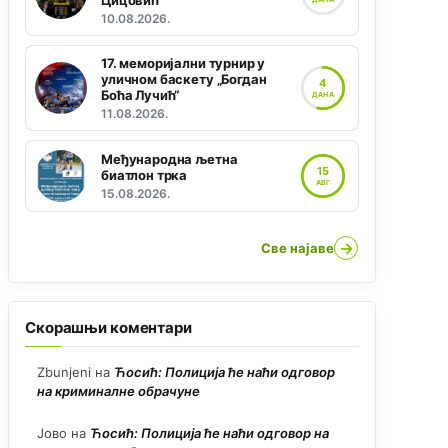
Цицовић“
10.08.2026.
17. меморијални турнир у
уличном баскету „Богдан
4
Боћа Лучић“
ДАНА
11.08.2026.
Међународна љетна
15
биатлон трка
АВГ
15.08.2026.
→
Све најаве
Скорашњи коментари
Zbunjeni
на
Ћосић: Полиција ће наћи одговор
на криминалне обрачуне
Јово
на
Ћосић: Полиција ће наћи одговор на