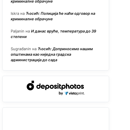
криминалне обрачуне
Iskra
на
Ћосић: Полиција ће наћи одговор на
криминалне обрачуне
Paljanin
на
И данас вруће, температура до 39
степени
Sugrađanin
на
Ћосић: Доприносимо нашим
општинама као ниједна градска
администрација до сада