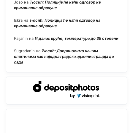
Јово
на
Ћосић: Полиција ће наћи одговор на
криминалне обрачуне
Iskra
на
Ћосић: Полиција ће наћи одговор на
криминалне обрачуне
Paljanin
на
И данас вруће, температура до 39 степени
Sugrađanin
на
Ћосић: Доприносимо нашим
општинама као ниједна градска администрација до
сада