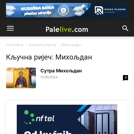
Анонимно2818605
јуче
11:17
Sa ovim procentom, Bosna i Hercegovina ima najvišu
stopu nepismenosti u regionu.
Анонимно2818605
јуче
11:21
Najveći rizik sa nepismenim stanovništvom je "kupovina
glasova" i manipulacija kroz fiktivne pomoćnike (koji
Насловна
Кључне ријечи
Михољдан
zapravo glasaju po nalogu političkih partija, a ne po želji
birača).
Кључна ријеч: Михољдан
Анонимно2818605
јуче
11:28
Сутра Mихољдан
Prema zvaničnim podacima Agencije za statistiku BiH, u
11/10/2024
0
Bosni i Hercegovini je 1.229.972 građana informatički
nepismeno, što čini 38,7% ukupnog stanovništva starijeg
od 10 godina
Анонимно2818605
јуче
11:30
Prema podacima o informaciono-komunikacionim
tehnologijama, čak 33,4% domaćinstava u BiH uopšte
nema pristup računaru bilo koje vrste (desktop, laptop ili
tablet