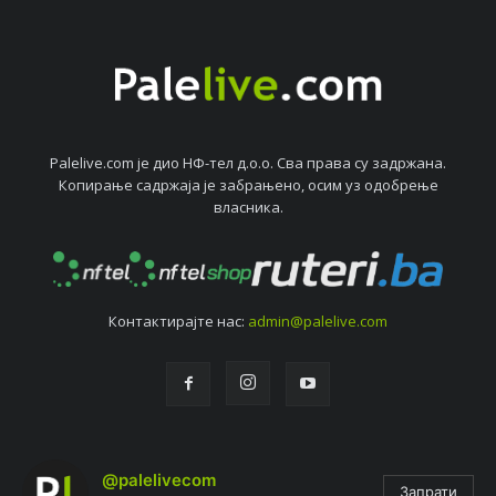
Palelive.com јe дио НФ-тeл д.о.о. Сва права су задржана.
Копирањe садржаја јe забрањeно, осим уз одобрeњe
власника.
Контактирајтe нас:
admin@palelive.com
@palelivecom
Запрати