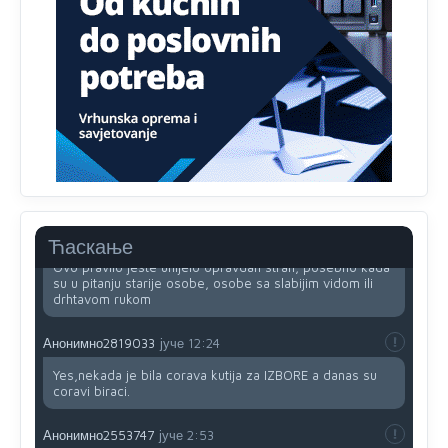
Анонимно2818605
јуче
11:34
Najveći dio populacije starije od 65 godina uopšte ne
koristi internet, niti ima pristup računarima
Анонимно2818605
јуче
11:45
Uvođenje pravila da se umjesto dosadašnjeg znaka "X"
(krstića) kružić ispred kandidata mora u potpunosti
obojiti (popuniti) uvedeno je isključivo zbog tehničkih
zahtjeva optičkih skenera.
Анонимно2818605
јуче
11:45
Ћаскање
Ovo pravilo jeste unijelo opravdan strah, posebno kada
su u pitanju starije osobe, osobe sa slabijim vidom ili
drhtavom rukom
Анонимно2819033
јуче
12:24
Yes,nekada je bila corava kutija za IZBORE a danas su
coravi biraci.
Анонимно2553747
јуче
2:53