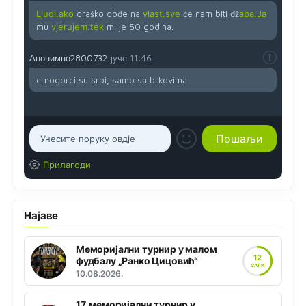
Ljudi.ako
draško dođe na
vlast.sve
će nam biti đž
aba.Ja
mu
vjerujem.tek
mi je 50 godina.
Анонимно2800732
јуче
11:46
crnogorci su srbi, samo sa brkovima
Прилагоди
Најаве
Меморијални турнир у малом
12
фудбалу „Ранко Цицовић“
САТИ
10.08.2026.
17. меморијални турнир у