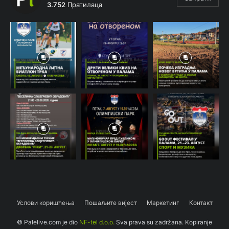
3.752
Пратилаца
Услови коришћења
Пошаљите вијест
Маркетинг
Контакт
© Palelive.com je dio
NF-tel d.o.o.
Sva prava su zadržana. Kopiranje