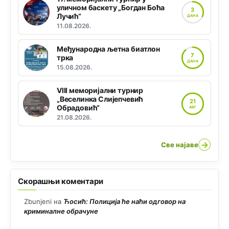
уличном баскету „Богдан Боћа
3
Лучић“
ДАНА
11.08.2026.
Међународна љетна биатлон
7
трка
ДАНА
15.08.2026.
VIII меморијални турнир
„Веселинка Слијепчевић
21
Обрадовић“
АВГ
21.08.2026.
→
Све најаве
Скорашњи коментари
Zbunjeni
на
Ћосић: Полиција ће наћи одговор на
криминалне обрачуне