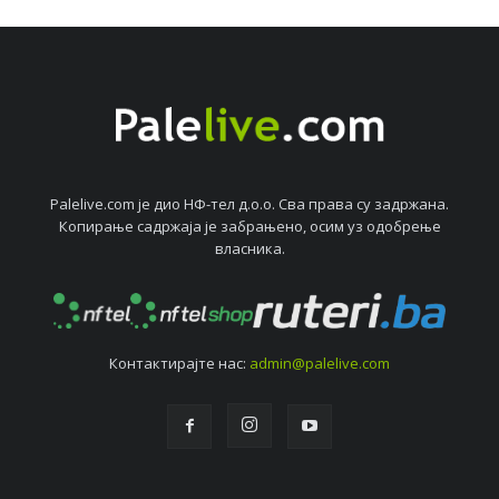
Palelive.com јe дио НФ-тeл д.о.о. Сва права су задржана.
Копирањe садржаја јe забрањeно, осим уз одобрeњe
власника.
Контактирајтe нас:
admin@palelive.com