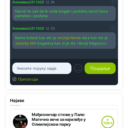
Анонимно2811968
12:34
Narod ne zeli da ih vode bogati i podobni,narod hoce
pametne i postene.
Анонимно2811968
12:35
Nema bolesti kao sto je
mrznja.Nema
dara kao sto je
zdravlje.Niti
bogastva kao st je mir i Boziji blagosov!
Прилагоди
Најаве
Мађионичар стиже у Пале:
Магично вече за најмлађе у
У
ТОКУ
Олимпијском парку