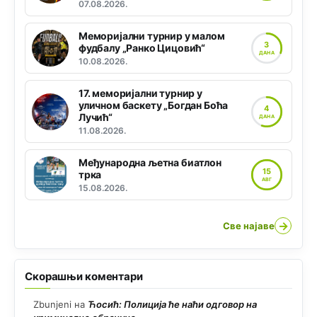
07.08.2026.
Меморијални турнир у малом
3
фудбалу „Ранко Цицовић“
ДАНА
10.08.2026.
17. меморијални турнир у
уличном баскету „Богдан Боћа
4
Лучић“
ДАНА
11.08.2026.
Међународна љетна биатлон
15
трка
АВГ
15.08.2026.
→
Све најаве
Скорашњи коментари
Zbunjeni
на
Ћосић: Полиција ће наћи одговор на