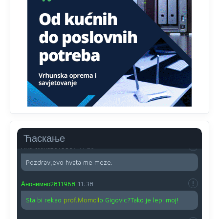
Анонимно2810587
11:13
Proguglajte
Анонимно2810587
11:21
O kako su cudni lvi ljudi,uzeli bi sve da mogu...a ja srce
svima fajem,radujem se tudjoj sreci.I ko ima i ko nema
na iso ce mjesto leci!
Анонимно2810587
11:24
Nije u svijetu problem,nahraniti siromasnd,kako nahraniti
bogate!?
Ћаскање
Анонимно2810587
11:26
Pozdrav,evo hvata me meze.
Анонимно2811968
11:38
Sta bi rekao
prof.Momcil
o Gigovic?Tako je lepi moj!