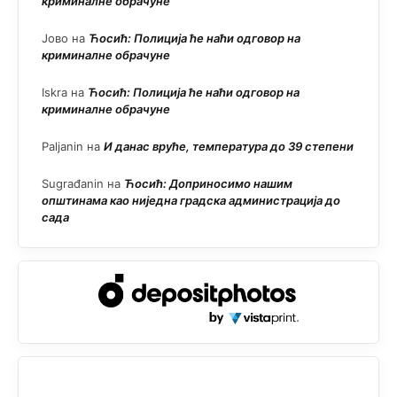
криминалне обрачуне
Јово
на
Ћосић: Полиција ће наћи одговор на
криминалне обрачуне
Iskra
на
Ћосић: Полиција ће наћи одговор на
криминалне обрачуне
Paljanin
на
И данас вруће, температура до 39 степени
Sugrađanin
на
Ћосић: Доприносимо нашим
општинама као ниједна градска администрација до
сада