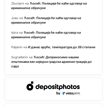
Zbunjeni
на
Ћосић: Полиција ће наћи одговор на
криминалне обрачуне
Јово
на
Ћосић: Полиција ће наћи одговор на
криминалне обрачуне
Iskra
на
Ћосић: Полиција ће наћи одговор на
криминалне обрачуне
Paljanin
на
И данас вруће, температура до 39 степени
Sugrađanin
на
Ћосић: Доприносимо нашим
општинама као ниједна градска администрација до
сада