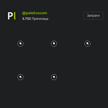
@palelivecom
Запрати
3.752
Пратилаца