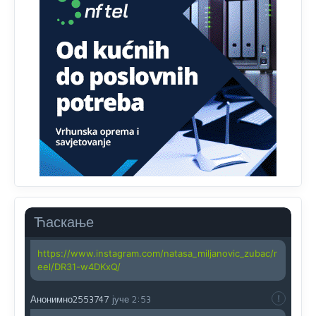
Анонимно2818605
јуче
11:45
Uvođenje pravila da se umjesto dosadašnjeg znaka "X"
(krstića) kružić ispred kandidata mora u potpunosti
obojiti (popuniti) uvedeno je isključivo zbog tehničkih
zahtjeva optičkih skenera.
Анонимно2818605
јуче
11:45
Ovo pravilo jeste unijelo opravdan strah, posebno kada
su u pitanju starije osobe, osobe sa slabijim vidom ili
drhtavom rukom
Анонимно2819033
јуче
12:24
Yes,nekada je bila corava kutija za IZBORE a danas su
coravi biraci.
Ћаскање
Анонимно2819162
јуче
12:35
https://www.instagram.com/natasa_miljanovic_zubac/r
eel/DR31-w4DKxQ/
Анонимно2553747
јуче
2:53