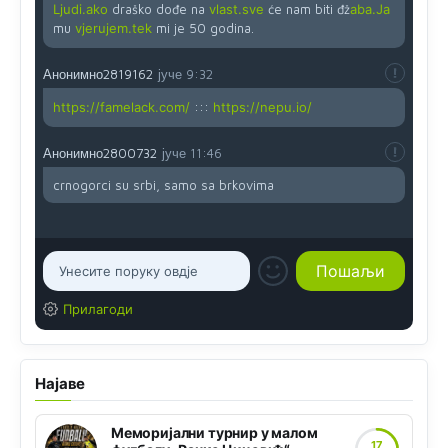
Ljudi.ako
draško dođe na
vlast.sve
će nam biti đž
aba.Ja
mu
vjerujem.tek
mi je 50 godina.
Анонимно2819162
јуче
9:32
https://famelack.com/
:::
https://nepu.io/
Анонимно2800732
јуче
11:46
crnogorci su srbi, samo sa brkovima
Прилагоди
Најаве
Меморијални турнир у малом
17