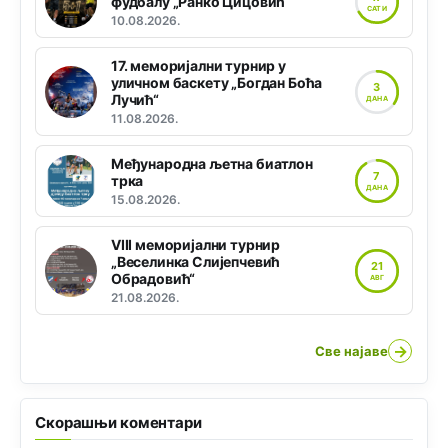
фудбалу „Ранко Цицовић“
САТИ
10.08.2026.
17. меморијални турнир у
уличном баскету „Богдан Боћа
3
Лучић“
ДАНА
11.08.2026.
Међународна љетна биатлон
7
трка
ДАНА
15.08.2026.
VIII меморијални турнир
„Веселинка Слијепчевић
21
Обрадовић“
АВГ
21.08.2026.
→
Све најаве
Скорашњи коментари