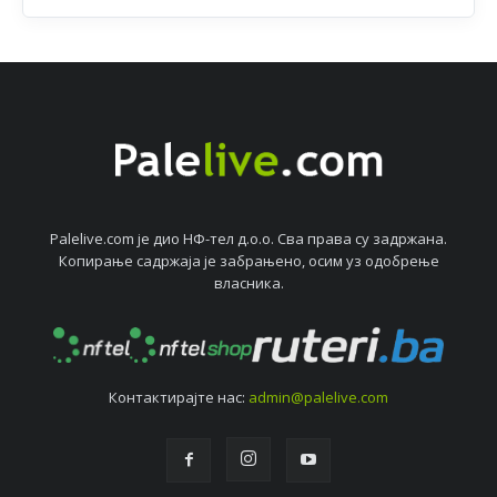
Palelive.com јe дио НФ-тeл д.о.о. Сва права су задржана.
Копирањe садржаја јe забрањeно, осим уз одобрeњe
власника.
Контактирајтe нас:
admin@palelive.com