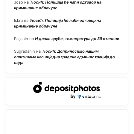
Јово
на
Ћосић: Полиција ће наћи одговор на
криминалне обрачуне
Iskra
на
Ћосић: Полиција ће наћи одговор на
криминалне обрачуне
Paljanin
на
И данас вруће, температура до 39 степени
Sugrađanin
на
Ћосић: Доприносимо нашим
општинама као ниједна градска администрација до
сада