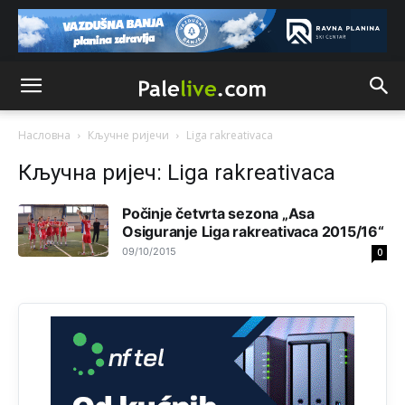
Prema posljednjem zvaničnom popisu stanovništva, u
Bosni i Hercegovini ima 89.794 nepismenih osoba, što
čini 2,82% ukupnog stanovništva starijeg od 10 godina
Анонимно2818605
11:17
Sa ovim procentom, Bosna i Hercegovina ima najvišu
stopu nepismenosti u regionu.
Насловна
Кључне ријечи
Liga rakreativaca
Анонимно2818605
11:21
Кључна ријеч: Liga rakreativaca
Najveći rizik sa nepismenim stanovništvom je "kupovina
glasova" i manipulacija kroz fiktivne pomoćnike (koji
Počinje četvrta sezona „Asa
zapravo glasaju po nalogu političkih partija, a ne po želji
birača).
Osiguranje Liga rakreativaca 2015/16“
09/10/2015
0
Анонимно2818605
11:28
Prema zvaničnim podacima Agencije za statistiku BiH, u
Bosni i Hercegovini je 1.229.972 građana informatički
nepismeno, što čini 38,7% ukupnog stanovništva starijeg
od 10 godina
Анонимно2818605
11:30