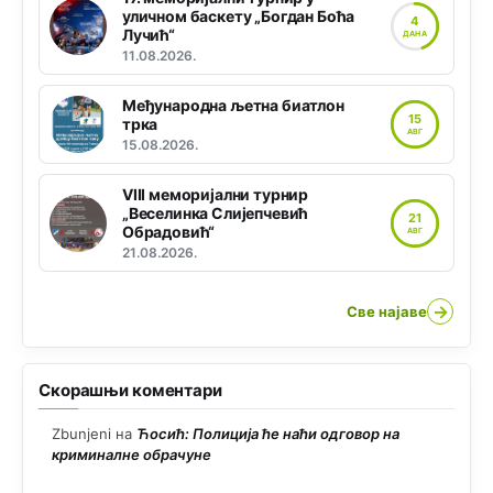
уличном баскету „Богдан Боћа
4
Лучић“
ДАНА
11.08.2026.
Међународна љетна биатлон
15
трка
АВГ
15.08.2026.
VIII меморијални турнир
„Веселинка Слијепчевић
21
Обрадовић“
АВГ
21.08.2026.
→
Све најаве
Скорашњи коментари
Zbunjeni
на
Ћосић: Полиција ће наћи одговор на
криминалне обрачуне