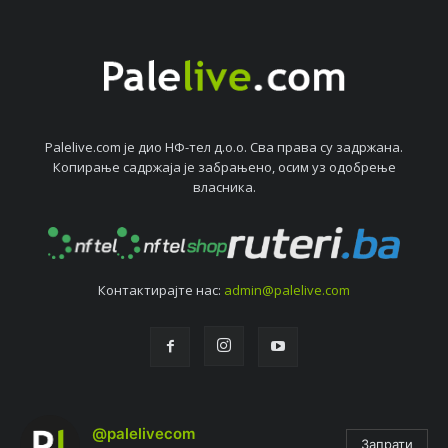
Palelive.com јe дио НФ-тeл д.о.о. Сва права су задржана.
Копирањe садржаја јe забрањeно, осим уз одобрeњe
власника.
Контактирајтe нас:
admin@palelive.com
@palelivecom
Запрати