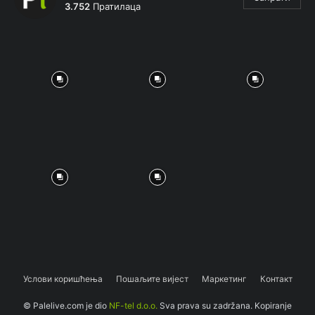
3.752
Пратилаца
Услови коришћења
Пошаљите вијест
Маркетинг
Контакт
© Palelive.com je dio
NF-tel d.o.o.
Sva prava su zadržana. Kopiranje