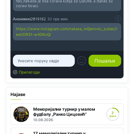
Yes,nekada je bila corava kutija za IZBORE a danas su
coravi biraci.
Анонимно2819162
30 пре мин.
https://www.instagram.com/natasa_miljanovic_zubac/r
eel/DR31-w4DKxQ/
Прилагоди
Најаве
Меморијални турнир у малом
2
фудбалу „Ранко Цицовић“
ДАНА
10.08.2026.
17. меморијални турнир у