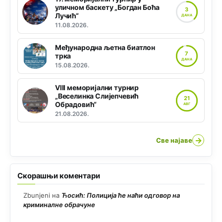
уличном баскету „Богдан Боћа
3
Лучић“
ДАНА
11.08.2026.
Међународна љетна биатлон
7
трка
ДАНА
15.08.2026.
VIII меморијални турнир
„Веселинка Слијепчевић
21
Обрадовић“
АВГ
21.08.2026.
→
Све најаве
Скорашњи коментари
Zbunjeni
на
Ћосић: Полиција ће наћи одговор на
криминалне обрачуне