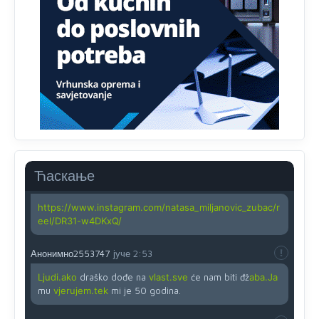
zahtjeva optičkih skenera.
Анонимно2818605
јуче
11:45
Ovo pravilo jeste unijelo opravdan strah, posebno kada
su u pitanju starije osobe, osobe sa slabijim vidom ili
drhtavom rukom
Анонимно2819033
јуче
12:24
Yes,nekada je bila corava kutija za IZBORE a danas su
coravi biraci.
Ћаскање
Анонимно2819162
јуче
12:35
https://www.instagram.com/natasa_miljanovic_zubac/r
eel/DR31-w4DKxQ/
Анонимно2553747
јуче
2:53
Ljudi.ako
draško dođe na
vlast.sve
će nam biti đž
aba.Ja
mu
vjerujem.tek
mi je 50 godina.