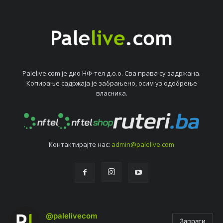
Palelive.com јe дио НФ-тeл д.о.о. Сва права су задржана.
Копирањe садржаја јe забрањeно, осим уз одобрeњe
власника.
Контактирајтe нас:
admin@palelive.com
@palelivecom
Запрати