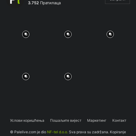
3.752
Пратилаца
Услови коришћења
Пошаљите вијест
Маркетинг
Контакт
© Palelive.com je dio
NF-tel d.o.o.
Sva prava su zadržana. Kopiranje