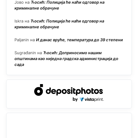
Јово
на
Ћосић: Полиција ће наћи одговор на
криминалне обрачуне
Iskra
на
Ћосић: Полиција ће наћи одговор на
криминалне обрачуне
Paljanin
на
И данас вруће, температура до 39 степени
Sugrađanin
на
Ћосић: Доприносимо нашим
општинама као ниједна градска администрација до
сада