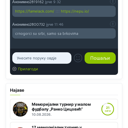
Анонимно2819162
јуче
9:32
https://famelack.com/
:::
https://nepu.io/
Анонимно2800732
јуче
11:46
crnogorci su srbi, samo sa brkovima
Прилагоди
Најаве
Меморијални турнир у малом
21
фудбалу „Ранко Цицовић“
САТИ
10.08.2026.
17. меморијални турнир у