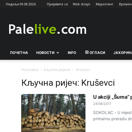
Недеља 09.08.2026.
Пријавите се
Web dizajn
Маркетинг
Времен
Palelive.com
ПОЧЕТНА
НОВОСТИ
INFO
ОГЛАСИ
ЈАХОРИН
Насловна
Кључне ријечи
Kruševci
Кључна ријеч: Kruševci
U akciji „Šuma“
24/08/2017
SOKOLAC - U mjestu 
primarnu preradu drve