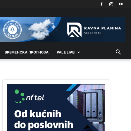
Анонимно2818605
јуче
11:21
Najveći rizik sa nepismenim stanovništvom je
"kupovina glasova" i manipulacija kroz fiktivne
pomoćnike (koji zapravo glasaju po nalogu
političkih partija, a ne po želji birača).
Анонимно2818605
јуче
11:28
ВРEМEНСКА ПРОГНОЗА
PALE LIVE!
Prema zvaničnim podacima Agencije za statistiku
BiH, u Bosni i Hercegovini je 1.229.972 građana
informatički nepismeno, što čini 38,7% ukupnog
stanovništva starijeg od 10 godina
Анонимно2818605
јуче
11:30
Prema podacima o informaciono-komunikacionim
tehnologijama, čak 33,4% domaćinstava u BiH
uopšte nema pristup računaru bilo koje vrste
(desktop, laptop ili tablet
Анонимно2818605
јуче
11:34
Najveći dio populacije starije od 65 godina
uopšte ne koristi internet, niti ima pristup