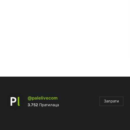
@palelivecom
Запрати
3.752
Пратилаца