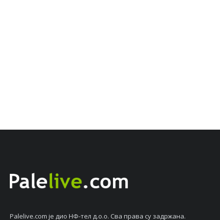
Palelive.com јe дио НФ-тeл д.о.о. Сва права су задржана.