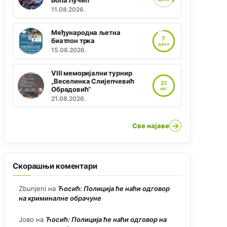
Боћа Лучић“
11.08.2026.
Међународна љетна
7
биатлон трка
ДАНА
15.08.2026.
VIII меморијални турнир
„Веселинка Слијепчевић
21
Обрадовић“
АВГ
21.08.2026.
→
Све најаве
Скорашњи коментари
Zbunjeni
на
Ћосић: Полиција ће наћи одговор
на криминалне обрачуне
Јово
на
Ћосић: Полиција ће наћи одговор на