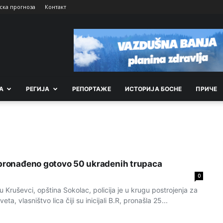
ска прогноза
Контакт
А
РEГИЈА
РEПОРТАЖE
ИСТОРИЈА БОСНЕ
ПРИЧЕ
 pronađeno gotovo 50 ukradenih trupaca
0
Kruševci, opština Sokolac, policija je u krugu postrojenja za
ta, vlasništvo lica čiji su inicijali B.R, pronašla 25...