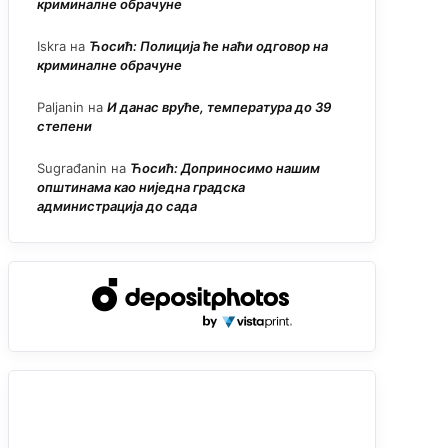
криминалне обрачуне
Iskra
на
Ћосић: Полиција ће наћи одговор на
криминалне обрачуне
Paljanin
на
И данас вруће, температура до 39
степени
Sugrađanin
на
Ћосић: Доприносимо нашим
општинама као ниједна градска
администрација до сада