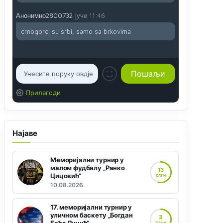
Анонимно2800732
јуче
11:46
crnogorci su srbi, samo sa brkovima
Прилагоди
Најаве
Меморијални турнир у
малом фудбалу „Ранко
13
Цицовић“
САТИ
10.08.2026.
17. меморијални турнир у
уличном баскету „Богдан
3
ДАНА