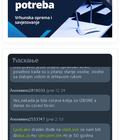
računarima
Анонимно2818605
јуче
11:45
Uvođenje pravila da se umjesto dosadašnjeg
znaka "X" (krstića) kružić ispred kandidata mora u
potpunosti obojiti (popuniti) uvedeno je isključivo
zbog tehničkih zahtjeva optičkih skenera.
Анонимно2818605
јуче
11:45
Ћаскање
Ovo pravilo jeste unijelo opravdan strah,
posebno kada su u pitanju starije osobe, osobe
sa slabijim vidom ili drhtavom rukom
Анонимно2819033
јуче
12:24
Yes,nekada je bila corava kutija za IZBORE a
danas su coravi biraci.
Анонимно2553747
јуче
2:53
Ljudi.ako
draško dođe na
vlast.sve
će nam biti
đž
aba.Ja
mu
vjerujem.tek
mi je 50 godina.