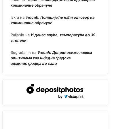
криминалне обрачуне
Iskra
на
Ћосић: Полиција ће наћи одговор на
криминалне обрачуне
Paljanin
на
И данас вруће, температура до 39
степени
Sugrađanin
на
Ћосић: Доприносимо нашим
општинама као ниједна градска
администрација до сада