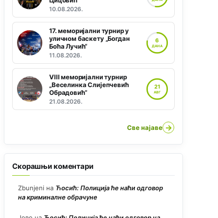
Цицовић“
10.08.2026.
17. меморијални турнир у
уличном баскету „Богдан
6
Боћа Лучић“
ДАНА
11.08.2026.
VIII меморијални турнир
„Веселинка Слијепчевић
21
Обрадовић“
АВГ
21.08.2026.
→
Све најаве
Скорашњи коментари
Zbunjeni
на
Ћосић: Полиција ће наћи одговор
на криминалне обрачуне
Јово
на
Ћосић: Полиција ће наћи одговор на