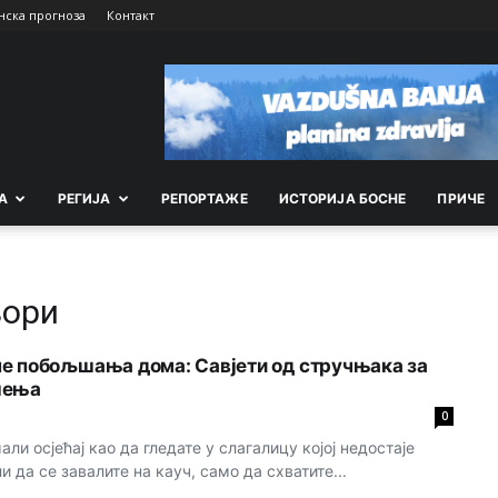
нска прогноза
Контакт
А
РEГИЈА
РEПОРТАЖE
ИСТОРИЈА БОСНЕ
ПРИЧЕ
зори
е побољшања дома: Савјети од стручњака за
шења
0
али осјећај као да гледате у слагалицу којој недостаје
да се завалите на кауч, само да схватите...