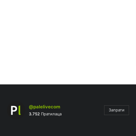
@palelivecom
Запрати
3.752
Пратилаца