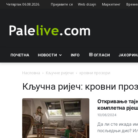
Четвртак 06.08.2026.
Пријавите се
Web dizajn
Маркетинг
Време
Palelive.com
ПОЧЕТНА
НОВОСТИ
INFO
ОГЛАСИ
ЈАХОРИН
Насловна
Кључне ријечи
кровни прозори
Кључна ријеч: кровни про
Откривање тајн
комплетна рје
10/06/2024
Да ли сте икада им
посљедњи дио? Или 