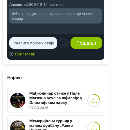
Анонимно2806419
18 пре мин.
биће увек држава за турчина који овде уноси
немир
Прилагоди
Најаве
Мађионичар стиже у Пале:
Магично вече за најмлађе у
2
Олимпијском парку
ДАНА
07.08.2026.
Меморијални турнир у
малом фудбалу „Ранко
4
ДАНА