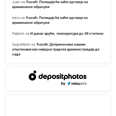
Јово
на
Ћосић: Полиција ће наћи одговор на
криминалне обрачуне
Iskra
на
Ћосић: Полиција ће наћи одговор на
криминалне обрачуне
Paljanin
на
И данас вруће, температура до 39 степени
Sugrađanin
на
Ћосић: Доприносимо нашим
општинама као ниједна градска администрација до
сада