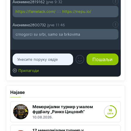
Анонимно2819162
јуче
9:32
https://famelack.com/
:::
https://nepu.io/
Анонимно2800732
јуче
11:46
crnogorci su srbi, samo sa brkovima
Прилагоди
Најаве
Меморијални турнир у малом
16
фудбалу „Ранко Цицовић“
САТИ
10.08.2026.
17. меморијални турнир у