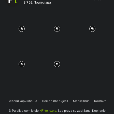
3.752
Пратилаца
Услови коришћења
Пошаљите вијест
Маркетинг
Контакт
© Palelive.com je dio
NF-tel d.o.o.
Sva prava su zadržana. Kopiranje