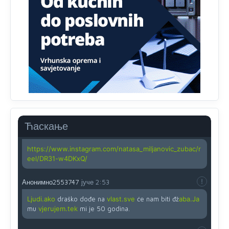
zahtjeva optičkih skenera.
Анонимно2818605
јуче
11:45
Ovo pravilo jeste unijelo opravdan strah, posebno kada
su u pitanju starije osobe, osobe sa slabijim vidom ili
drhtavom rukom
Анонимно2819033
јуче
12:24
Yes,nekada je bila corava kutija za IZBORE a danas su
coravi biraci.
Ћаскање
Анонимно2819162
јуче
12:35
https://www.instagram.com/natasa_miljanovic_zubac/r
eel/DR31-w4DKxQ/
Анонимно2553747
јуче
2:53
Ljudi.ako
draško dođe na
vlast.sve
će nam biti đž
aba.Ja
mu
vjerujem.tek
mi je 50 godina.