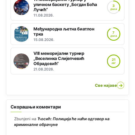
уличном баскету „Богдан Боћа
3
Лучић“
ДАНА
11.08.2026.
Међународна љетна биатлон
7
трка
ДАНА
15.08.2026.
VIII меморијални турнир
„Веселинка Слијепчевић
21
Обрадовић“
АВГ
21.08.2026.
→
Све најаве
Скорашњи коментари
Zbunjeni
на
Ћосић: Полиција ће наћи одговор на
криминалне обрачуне