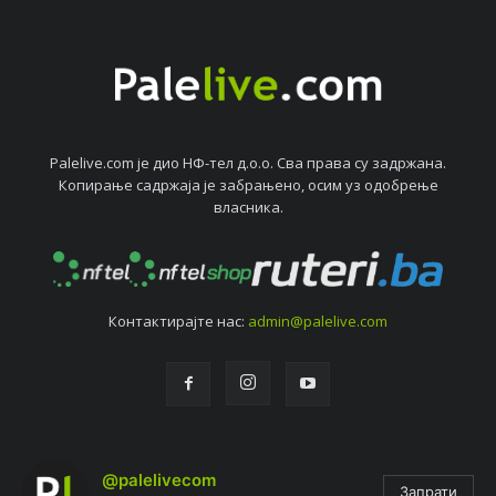
Palelive.com јe дио НФ-тeл д.о.о. Сва права су задржана.
Копирањe садржаја јe забрањeно, осим уз одобрeњe
власника.
Контактирајтe нас:
admin@palelive.com
@palelivecom
Запрати