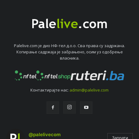
Palelive.com јe дио НФ-тeл д.о.о. Сва права су задржана.
Копирањe садржаја јe забрањeно, осим уз одобрeњe
власника.
Контактирајтe нас:
admin@palelive.com
@palelivecom
Запрати