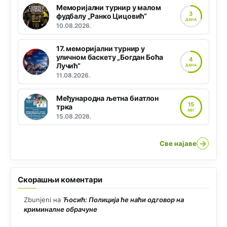
Меморијални турнир у малом
3
фудбалу „Ранко Цицовић“
ДАНА
10.08.2026.
17. меморијални турнир у
уличном баскету „Богдан Боћа
4
Лучић“
ДАНА
11.08.2026.
Међународна љетна биатлон
15
трка
АВГ
15.08.2026.
→
Све најаве
Скорашњи коментари
Zbunjeni
на
Ћосић: Полиција ће наћи одговор на
криминалне обрачуне