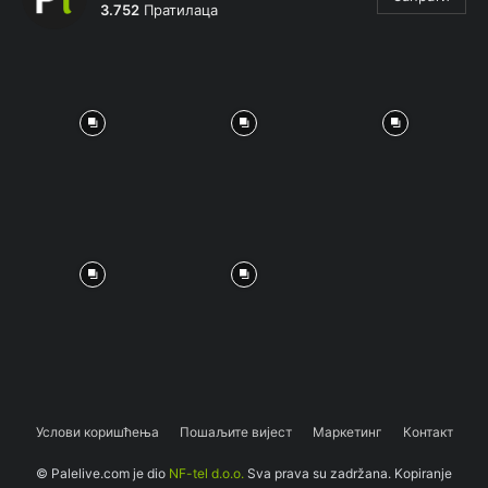
3.752
Пратилаца
Услови коришћења
Пошаљите вијест
Маркетинг
Контакт
© Palelive.com je dio
NF-tel d.o.o.
Sva prava su zadržana. Kopiranje