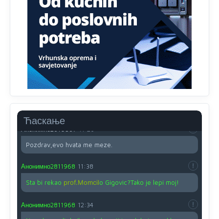
Proguglajte
Анонимно2810587
11:21
O kako su cudni lvi ljudi,uzeli bi sve da mogu...a ja srce
svima fajem,radujem se tudjoj sreci.I ko ima i ko nema
na iso ce mjesto leci!
Анонимно2810587
11:24
Nije u svijetu problem,nahraniti siromasnd,kako nahraniti
bogate!?
Ћаскање
Анонимно2810587
11:26
Pozdrav,evo hvata me meze.
Анонимно2811968
11:38
Sta bi rekao
prof.Momcil
o Gigovic?Tako je lepi moj!
Анонимно2811968
12:34