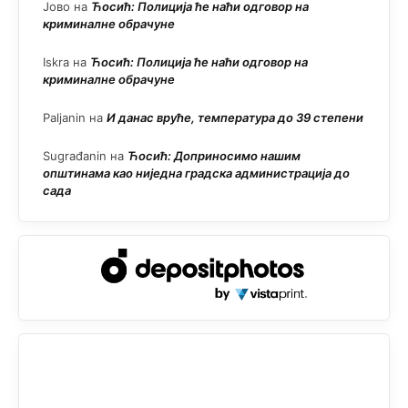
Јово
на
Ћосић: Полиција ће наћи одговор на
криминалне обрачуне
Iskra
на
Ћосић: Полиција ће наћи одговор на
криминалне обрачуне
Paljanin
на
И данас вруће, температура до 39 степени
Sugrađanin
на
Ћосић: Доприносимо нашим
општинама као ниједна градска администрација до
сада