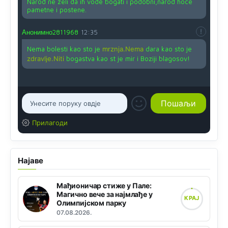
Narod ne zeli da ih vode bogati i podobni,narod hoce
pametne i postene.
Анонимно2811968
12:35
Nema bolesti kao sto je
mrznja.Nema
dara kao sto je
zdravlje.Niti
bogastva kao st je mir i Boziji blagosov!
Прилагоди
Најаве
Мађионичар стиже у Пале:
Магично вече за најмлађе у
КРАЈ
Олимпијском парку
07.08.2026.