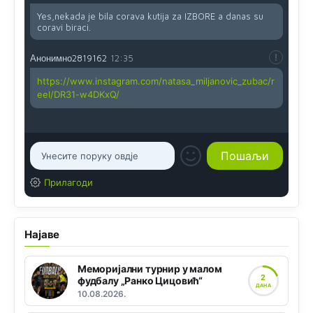
Yes,nekada je bila corava kutija za IZBORE a danas su
coravi biraci.
Анонимно2819162
12:35
https://www.instagram.com/natasa_miljanovic_zubac/r
eel/DR31-w4DKxQ/
Прилагоди
Најаве
Меморијални турнир у малом
2
фудбалу „Ранко Цицовић“
ДАНА
10.08.2026.