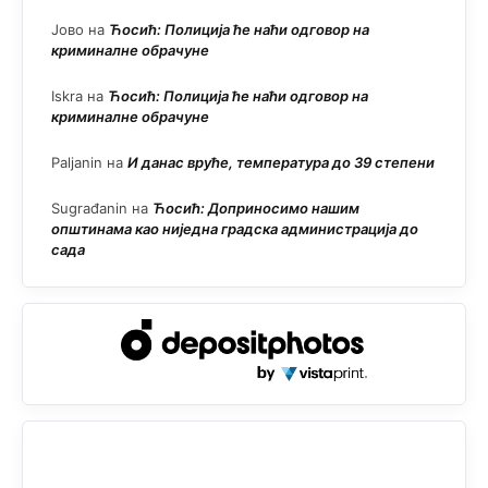
Јово
на
Ћосић: Полиција ће наћи одговор на
криминалне обрачуне
Iskra
на
Ћосић: Полиција ће наћи одговор на
криминалне обрачуне
Paljanin
на
И данас вруће, температура до 39 степени
Sugrađanin
на
Ћосић: Доприносимо нашим
општинама као ниједна градска администрација до
сада