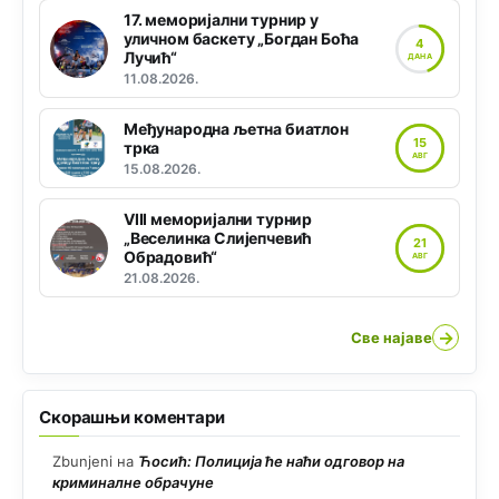
17. меморијални турнир у
уличном баскету „Богдан Боћа
4
Лучић“
ДАНА
11.08.2026.
Међународна љетна биатлон
15
трка
АВГ
15.08.2026.
VIII меморијални турнир
„Веселинка Слијепчевић
21
Обрадовић“
АВГ
21.08.2026.
→
Све најаве
Скорашњи коментари
Zbunjeni
на
Ћосић: Полиција ће наћи одговор на
криминалне обрачуне