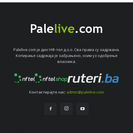
Palelive.com јe дио НФ-тeл д.о.о. Сва права су задржана.
Копирањe садржаја јe забрањeно, осим уз одобрeњe
власника.
Контактирајтe нас:
admin@palelive.com