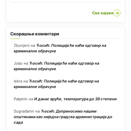
→
Све најаве
Скорашњи коментари
Zbunjeni
на
Ћосић: Полиција ће наћи одговор на
криминалне обрачуне
Јово
на
Ћосић: Полиција ће наћи одговор на
криминалне обрачуне
Iskra
на
Ћосић: Полиција ће наћи одговор на
криминалне обрачуне
Paljanin
на
И данас вруће, температура до 39 степени
Sugrađanin
на
Ћосић: Доприносимо нашим
општинама као ниједна градска администрација до
сада