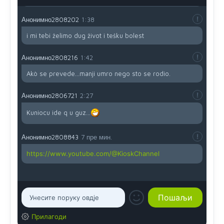
Анонимно2808202
1:38
i mi tebi želimo dug život i tešku bolest
Анонимно2808216
1:42
Akò se prevede...manji umro nego sto se rodio.
Анонимно2806721
2:27
Kuniocu ide q u guz...
Анонимно2808843
7 пре мин.
https://www.youtube.com/@KioskChannel
Прилагоди