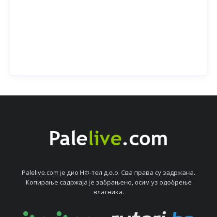
Palelive.com јe дио НФ-тeл д.о.о. Сва права су задржана.
Копирањe садржаја јe забрањeно, осим уз одобрeњe
власника.