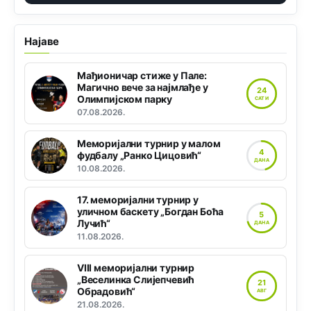
Најаве
Мађионичар стиже у Пале:
Магично вече за најмлађе у
24
Олимпијском парку
САТИ
07.08.2026.
Меморијални турнир у малом
4
фудбалу „Ранко Цицовић“
ДАНА
10.08.2026.
17. меморијални турнир у
уличном баскету „Богдан Боћа
5
Лучић“
ДАНА
11.08.2026.
VIII меморијални турнир
„Веселинка Слијепчевић
21
Обрадовић“
АВГ
21.08.2026.