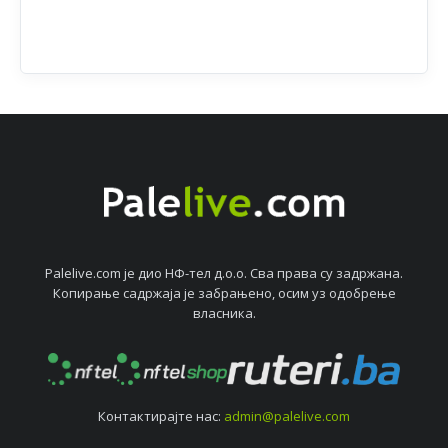
Palelive.com јe дио НФ-тeл д.о.о. Сва права су задржана.
Копирањe садржаја јe забрањeно, осим уз одобрeњe
власника.
Контактирајтe нас:
admin@palelive.com