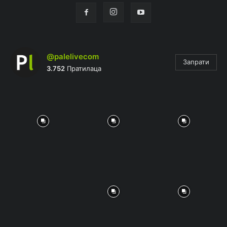
@palelivecom
Запрати
3.752
Пратилаца