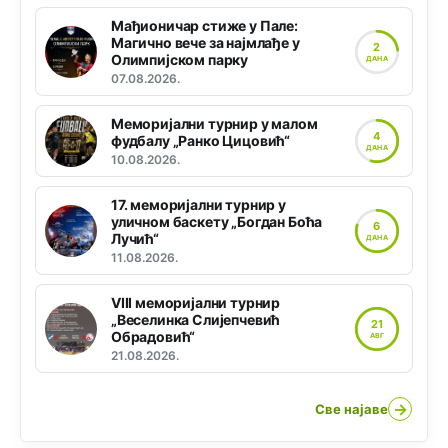
Мађионичар стиже у Пале:
Магично вече за најмлађе у
2
Олимпијском парку
ДАНА
07.08.2026.
Меморијални турнир у малом
4
фудбалу „Ранко Цицовић“
ДАНА
10.08.2026.
17. меморијални турнир у
уличном баскету „Богдан Боћа
6
Лучић“
ДАНА
11.08.2026.
VIII меморијални турнир
„Веселинка Слијепчевић
21
Обрадовић“
АВГ
21.08.2026.
→
Све најаве