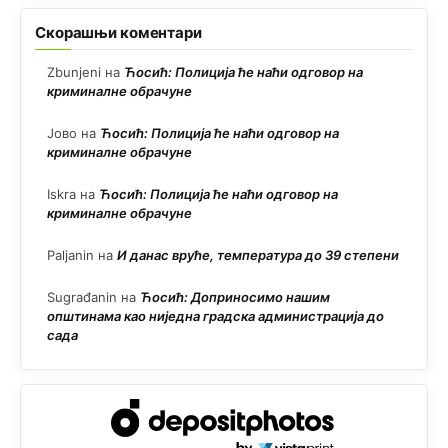
Скорашњи коментари
Zbunjeni
на
Ћосић: Полиција ће наћи одговор на
криминалне обрачуне
Јово
на
Ћосић: Полиција ће наћи одговор на
криминалне обрачуне
Iskra
на
Ћосић: Полиција ће наћи одговор на
криминалне обрачуне
Paljanin
на
И данас вруће, температура до 39 степени
Sugrađanin
на
Ћосић: Доприносимо нашим
општинама као ниједна градска администрација до
сада