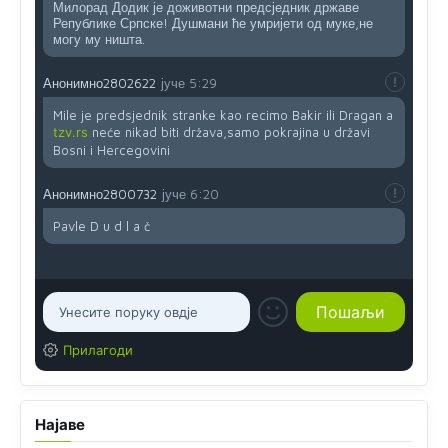
Милорад Додик је доживотни предсједник државе
Републике Српске! Душмани ће умријети од муке,не
могу му ништа.
Анонимно2802622
јуче
5:29
Mile je predsjednik stranke kao recimo Bakir ili Dragan a
tzv.rs
neće nikad biti država,samo pokrajina u državi
Bosni i Hercegovini
Анонимно2800732
јуче
6:20
Pavle D u d l a č
Прилагоди
Најаве