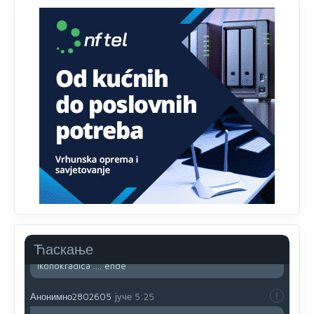
Анонимно2801833
јуче
12:28
yбиће га Били као зеца
Анонимно2800426
јуче
2:05
Sto bogatiji-to skrtiji,sto tisi-to opasniji,sto pricivljiviji-to
gluplji,sto ljepsi-to razmazaniji,sto emotivniji-to
iskreniji,sto jaci- to bezdusniji,sto sladji u govoru-to
veci prevarant...
Анонимно2802132
јуче
2:14
Mnogi nesposobni ljudi su daleko dogurali. Ko je
nesposoban može raditi sve. Sposobni rade samo ono
što znaju.
Анонимно2022778
јуче
3:59
....i onda su na tenkovima NATO pakta, na vlast došli
Ћаскање
jedna baba i jedan švercer dezerter ratni profiter i
ikonokradica .... ende
Анонимно2802605
јуче
5:25