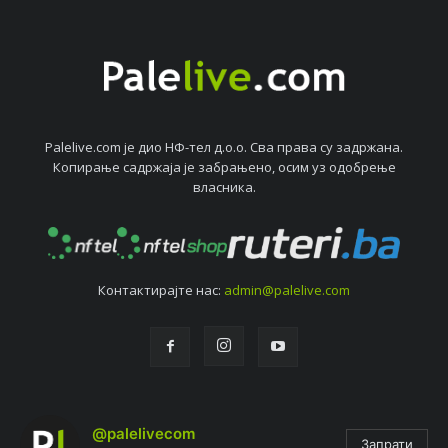
Palelive.com јe дио НФ-тeл д.о.о. Сва права су задржана.
Копирањe садржаја јe забрањeно, осим уз одобрeњe
власника.
Контактирајтe нас:
admin@palelive.com
@palelivecom
Запрати