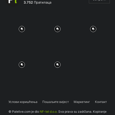
3.752
Пратилаца
Услови коришћења
Пошаљите вијест
Маркетинг
Контакт
© Palelive.com je dio
NF-tel d.o.o.
Sva prava su zadržana. Kopiranje