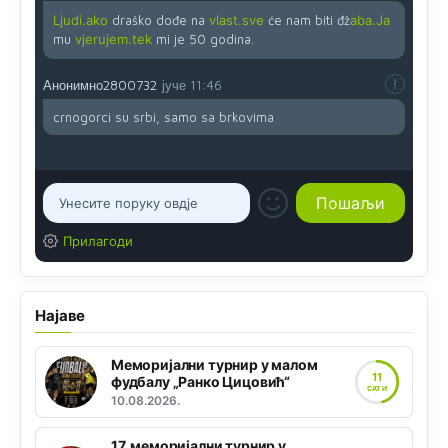
Ljudi.ako
draško dođe na
vlast.sve
će nam biti đž
aba.Ja
mu
vjerujem.tek
mi je 50 godina.
Анонимно2800732
јуче
11:46
crnogorci su srbi, samo sa brkovima
Прилагоди
Најаве
Меморијални турнир у малом
11
фудбалу „Ранко Цицовић“
САТИ
10.08.2026.
17. меморијални турнир у