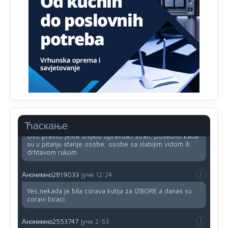
Анонимно2818605
јуче
11:34
Najveći dio populacije starije od 65 godina uopšte ne
koristi internet, niti ima pristup računarima
Анонимно2818605
јуче
11:45
Uvođenje pravila da se umjesto dosadašnjeg znaka "X"
(krstića) kružić ispred kandidata mora u potpunosti
obojiti (popuniti) uvedeno je isključivo zbog tehničkih
zahtjeva optičkih skenera.
Анонимно2818605
јуче
11:45
Ћаскање
Ovo pravilo jeste unijelo opravdan strah, posebno kada
su u pitanju starije osobe, osobe sa slabijim vidom ili
drhtavom rukom
Анонимно2819033
јуче
12:24
Yes,nekada je bila corava kutija za IZBORE a danas su
coravi biraci.
Анонимно2553747
јуче
2:53