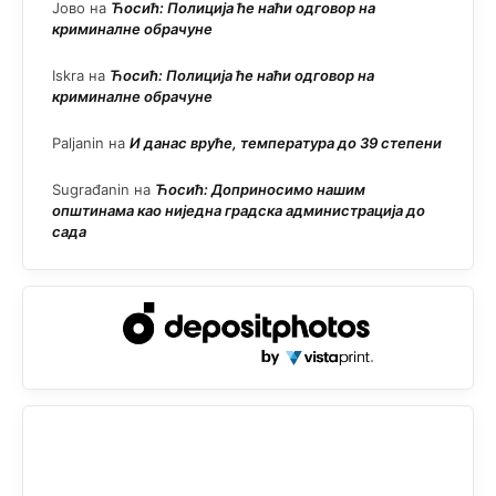
Јово
на
Ћосић: Полиција ће наћи одговор на
криминалне обрачуне
Iskra
на
Ћосић: Полиција ће наћи одговор на
криминалне обрачуне
Paljanin
на
И данас вруће, температура до 39 степени
Sugrađanin
на
Ћосић: Доприносимо нашим
општинама као ниједна градска администрација до
сада