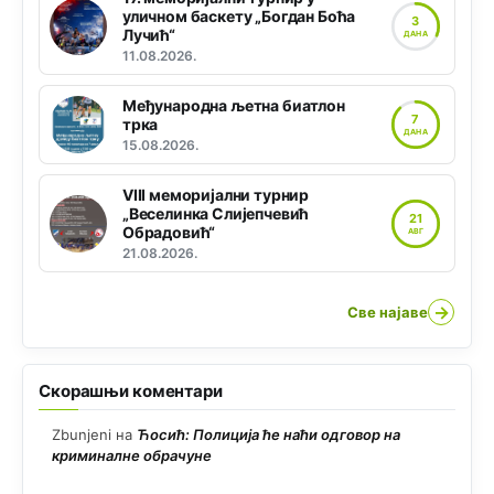
уличном баскету „Богдан Боћа
3
Лучић“
ДАНА
11.08.2026.
Међународна љетна биатлон
7
трка
ДАНА
15.08.2026.
VIII меморијални турнир
„Веселинка Слијепчевић
21
Обрадовић“
АВГ
21.08.2026.
→
Све најаве
Скорашњи коментари
Zbunjeni
на
Ћосић: Полиција ће наћи одговор на
криминалне обрачуне